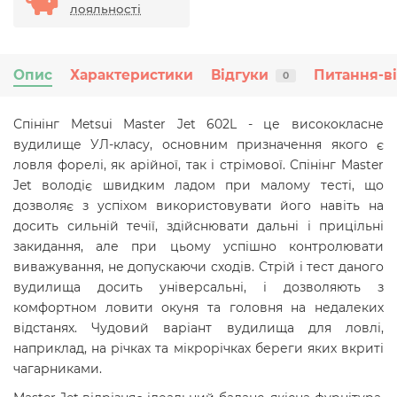
лояльності
Опис
Характеристики
Відгуки
Питання-в
0
Спінінг Metsui Master Jet 602L - це висококласне
вудилище УЛ-класу, основним призначення якого є
ловля форелі, як арійної, так і стрімової. Спінінг Master
Jet володіє швидким ладом при малому тесті, що
дозволяє з успіхом використовувати його навіть на
досить сильній течії, здійснювати дальні і прицільні
закидання, але при цьому успішно контролювати
виважування, не допускаючи сходів. Стрій і тест даного
вудилища досить універсальні, і дозволяють з
комфортном ловити окуня та головня на недалеких
відстанях. Чудовий варіант вудилища для ловлі,
наприклад, на річках та мікрорічках береги яких вкриті
чагарниками.