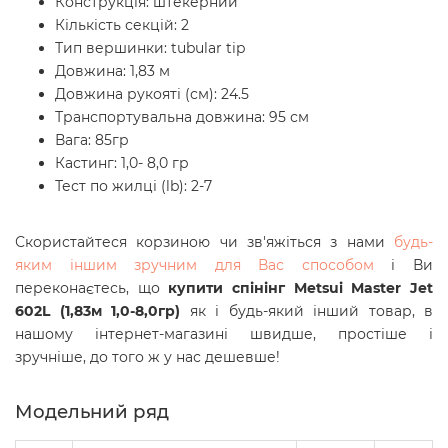
Конструкція: штекерний
Кількість секцій: 2
Тип вершинки: tubular tip
Довжина: 1,83 м
Довжина рукояті (см): 24.5
Транспортувальна довжина: 95 см
Вага: 85гр
Кастинг: 1,0- 8,0 гр
Тест по жилці (lb): 2-7
Скористайтеся корзиною чи зв'яжіться з нами
будь-
яким іншим зручним для Вас способом
і Ви
переконаєтесь, що
купити спінінг Metsui Master Jet
602L (1,83м 1,0-8,0гр)
як і будь-який інший товар, в
нашому інтернет-магазині швидше, простіше і
зручніше, до того ж у нас дешевше!
Модельний ряд