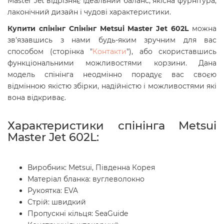
Master Jet відрізняє ідеальний баланс, якісна фурнітура,
лаконічний дизайн і чудові характеристики.
Купити спінінг Спінінг Metsui Master Jet 602L
можна
зв'язавшись з нами будь-яким зручним для вас
способом (сторінка "
Контакти
"), або скориставшись
функціональними можливостями корзини. Дана
модель спінінга
неодмінно порадує вас своєю
відмінною якістю збірки, надійністю і можливостями які
вона відкриває.
Характеристики спінінга Metsui
Master Jet 602L:
Виробник: Metsui, Південна Корея
Матеріал бланка: вуглеволокно
Рукоятка: EVA
Стрій: швидкий
Пропускні кільця: SeaGuide