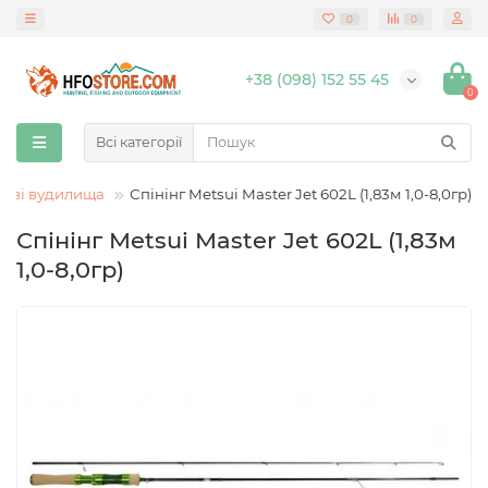
0
0
+38 (098) 152 55 45
0
Всі категорії
гові вудилища
Спінінг Metsui Master Jet 602L (1,83м 1,0-8,0гр)
Спінінг Metsui Master Jet 602L (1,83м
1,0-8,0гр)