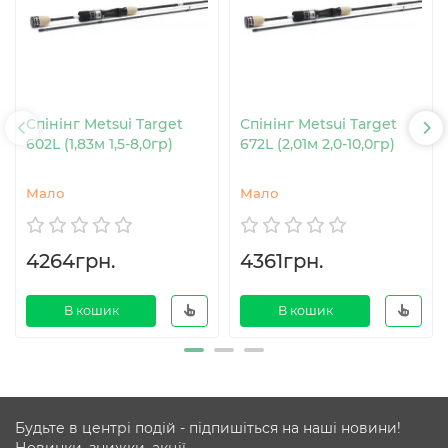
Спінінг Metsui Target
Спінінг Metsui Target
602L (1,83м 1,5-8,0гр)
672L (2,01м 2,0-10,0гр)
Мало
Мало
4264грн.
4361грн.
В кошик
В кошик
Будьте в центрі подій - підпишіться на наші новини!