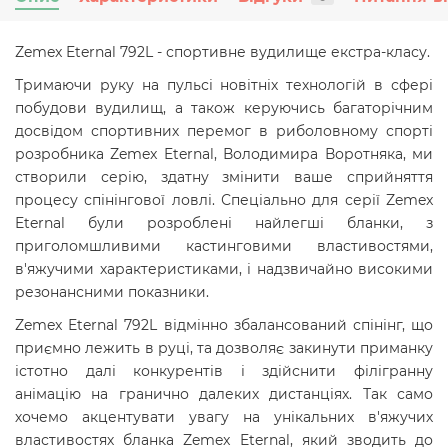
Zemex Eternal 792L - спортивне вудилище екстра-класу.
Тримаючи руку на пульсі новітніх технологій в сфері
побудови вудилищ, а також керуючись багаторічним
досвідом спортивних перемог в риболовному спорті
розробника Zemex Eternal, Володимира Воротняка, ми
створили серію, здатну змінити ваше сприйняття
процесу спінінгової ловлі. Спеціально для серії Zemex
Eternal були розроблені найлегші бланки, з
приголомшливими кастинговими властивостями,
в'яжучими характеристиками, і надзвичайно високими
резонансними показники.
Zemex Eternal 792L відмінно збалансований спінінг, що
приємно лежить в руці, та дозволяє закинути приманку
істотно далі конкурентів і здійснити філігранну
анімацію на гранично далеких дистанціях. Так само
хочемо акцентувати увагу на унікальних в'яжучих
властивостях бланка Zemex Eternal, який зводить до