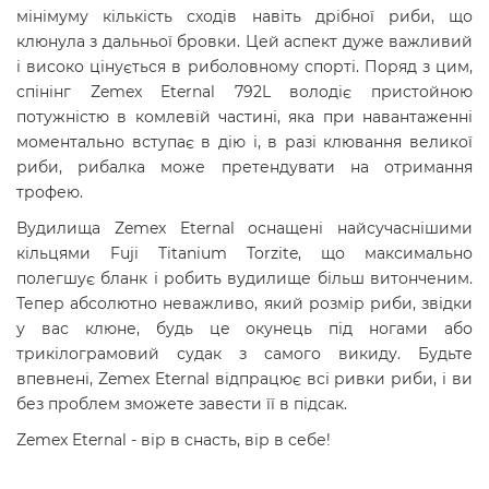
мінімуму кількість сходів навіть дрібної риби, що
клюнула з дальньої бровки. Цей аспект дуже важливий
і високо цінується в риболовному спорті. Поряд з цим,
спінінг Zemex Eternal 792L володіє пристойною
потужністю в комлевій частині, яка при навантаженні
моментально вступає в дію і, в разі клювання великої
риби, рибалка може претендувати на отримання
трофею.
Вудилища Zemex Eternal оснащені найсучаснішими
кільцями Fuji Titanium Torzite, що максимально
полегшує бланк і робить вудилище більш витонченим.
Тепер абсолютно неважливо, який розмір риби, звідки
у вас клюне, будь це окунець під ногами або
трикілограмовий судак з самого викиду. Будьте
впевнені, Zemex Eternal відпрацює всі ривки риби, і ви
без проблем зможете завести її в підсак.
Zemex Eternal - вір в снасть, вір в себе!