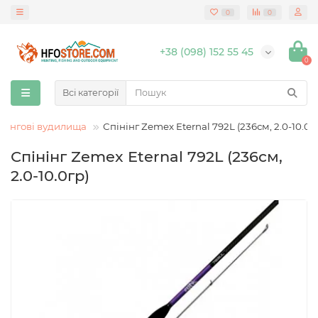
0
0
+38 (098) 152 55 45
0
Всі категорії
інінгові вудилища
Спінінг Zemex Eternal 792L (236см, 2.0-10.0г
Спінінг Zemex Eternal 792L (236см,
2.0-10.0гр)