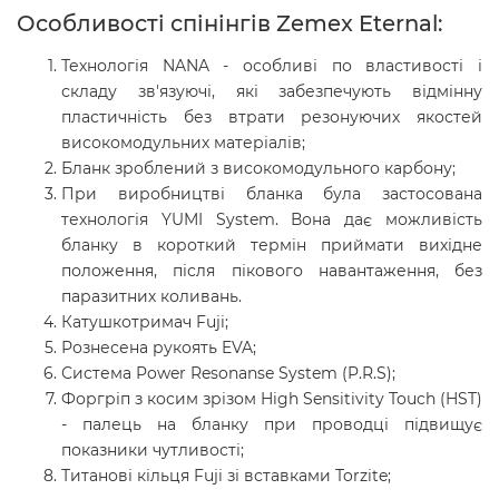
Особливості спінінгів Zemex Eternal:
Технологія NANA - особливі по властивості і
складу зв'язуючі, які забезпечують відмінну
пластичність без втрати резонуючих якостей
високомодульних матеріалів;
Бланк зроблений з високомодульного карбону;
При виробництві бланка була застосована
технологія YUMI System. Вона дає можливість
бланку в короткий термін приймати вихідне
положення, після пікового навантаження, без
паразитних коливань.
Катушкотримач Fuji;
Рознесена рукоять EVA;
Система Power Resonanse System (P.R.S);
Форгріп з косим зрізом High Sensitivity Touch (HST)
- палець на бланку при проводці підвищує
показники чутливості;
Титанові кільця Fuji зі вставками Torzite;