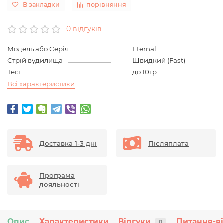
В закладки
порівняння
0 відгуків
Модель або Серія
Eternal
Стрій вудилища
Швидкий (Fast)
Тест
до 10гр
Всі характеристики
Доставка 1-3 дні
Післяплата
Програма
лояльності
Опис
Характеристики
Відгуки
Питання-в
0