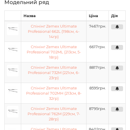
Модельний ряд
Назва
Ціна
Дія
Спінінг Zemex Ultimate
7467
грн.
Professional 662L (198см, 4-
14гр)
Спінінг Zemex Ultimate
6617
грн.
Professional 702ML (213см, 5-
18гр)
Спінінг Zemex Ultimate
8817
грн.
Professional 732M (221см, 6-
23гр)
Спінінг Zemex Ultimate
8595
грн.
Professional 702MH (213см, 8-
32гр)
Спінінг Zemex Ultimate
8795
грн.
Professional 762M (229см, 7-
28гр)
Спінінг Zemex Ultimate
8402
грн.