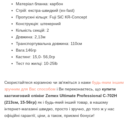
Матеріал бланка: карбон
Стрій: екстра-швидкий (ex-fast)
Пропускні кільця: Fuji SiC KR-Concept
Конструкція: штекерний
Кількість секцій: 2
Довжина: 2,13м
Транспортувальна довжина: 110см
Вага:146гр
Кастинг: 15,0- 56,0гр
Тест по жилці: 10-25lb
Скористайтеся корзиною чи зв'яжіться з нами
будь-яким іншим
зручним для Вас способом
і Ви переконаєтесь, що
купити
кастинговий спінінг Zemex Ultimate Professional С-702H
(213см, 15-56гр)
як і будь-який інший товар, в нашому
інтернет-магазині швидко, просто і зручно, до того ж у нас
офіційні гарантії, ціни, а також, приємні бонуси!