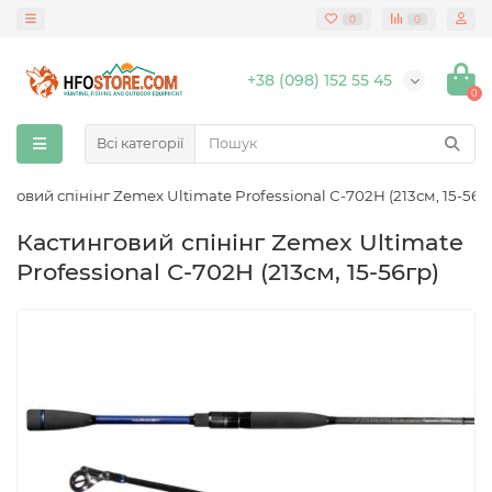
0
0
+38 (098) 152 55 45
0
Всі категорії
нговий спінінг Zemex Ultimate Professional С-702H (213см, 15-56г
Кастинговий спінінг Zemex Ultimate
Professional С-702H (213см, 15-56гр)