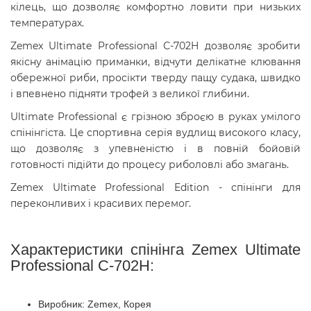
кілець, що дозволяє комфортно ловити при низьких
температурах.
Zemex Ultimate Professional С-702H дозволяє зробити
якісну анімацію приманки, відчути делікатне клювання
обережної риби, просікти тверду пащу судака, швидко
і впевнено підняти трофей з великої глибини.
Ultimate Professional є грізною зброєю в руках умілого
спінінгіста. Це спортивна серія вудлищ високого класу,
що дозволяє з упевненістю і в повній бойовій
готовності підійти до процесу риболовлі або змагань.
Zemex Ultimate Professional Edition - спінінги для
переконливих і красивих перемог.
Характеристики спінінга Zemex Ultimate
Professional С-702H:
Виробник: Zemex, Корея