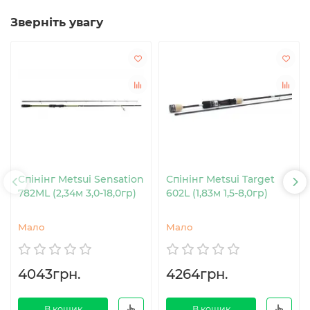
Зверніть увагу
Спінінг Metsui Sensation
Спінінг Metsui Target
782ML (2,34м 3,0-18,0гр)
602L (1,83м 1,5-8,0гр)
Мало
Мало
4043грн.
4264грн.
В кошик
В кошик