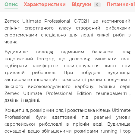
Опис
Характеристики
Відгуки
Питання-в
0
Zemex Ultimate Professional С-702H це кастинговий
спінінг спортивного класу створений рибалками
спортсменами спеціально для ловлі хижої риби з
човна.
Вудилище володіє відмінним балансом, має
подовжений foregrip, що дозволяє змінювати хват,
підбирати комфортне позиціонування кисті при
тривалій риболовлі. При побудові вудилища
застосовано інноваційні композиції різних сполучних і
якісного високомодульного карбону. Бланки серії
Zemex Ultimate Professional Edition темпераментні,
дзвінкі і надійні.
Концепція, розмірний ряд і розстановка кілець Ultimate
Professional були адаптовані під реальні умови
європейської риболовлі в прісній воді. Вудилища
оснащені дещо збільшеними розмірами running і top