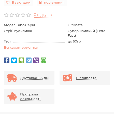
В закладки
порівняння
0 відгуків
Модель або Серія
Ultimate
Стрій вудилища
Супершвидкий (Extra
Fast)
Тест
до 60гр
Всі характеристики
Доставка 1-3 дні
Післяплата
Програма
лояльності