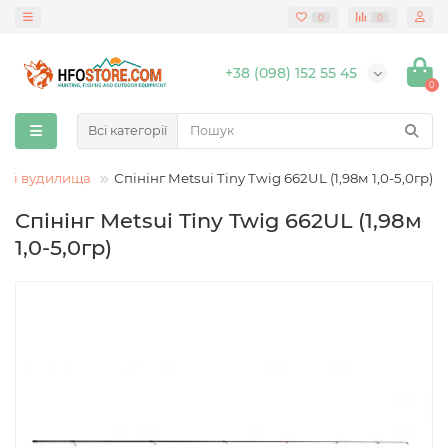
0
0
+38 (098) 152 55 45
0
Всі категорії
гові вудилища
Спінінг Metsui Tiny Twig 662UL (1,98м 1,0-5,0гр)
Спінінг Metsui Tiny Twig 662UL (1,98м
1,0-5,0гр)