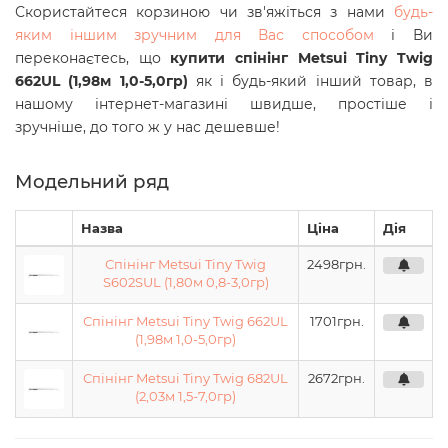
Скористайтеся корзиною чи зв'яжіться з нами
будь-
яким іншим зручним для Вас способом
і Ви
переконаєтесь, що
купити спінінг Metsui Tiny Twig
662UL (1,98м 1,0-5,0гр)
як і будь-який інший товар, в
нашому інтернет-магазині швидше, простіше і
зручніше, до того ж у нас дешевше!
Модельний ряд
Назва
Ціна
Дія
Спінінг Metsui Tiny Twig
2498
грн.
S602SUL (1,80м 0,8-3,0гр)
Спінінг Metsui Tiny Twig 662UL
1701
грн.
(1,98м 1,0-5,0гр)
Спінінг Metsui Tiny Twig 682UL
2672
грн.
(2,03м 1,5-7,0гр)