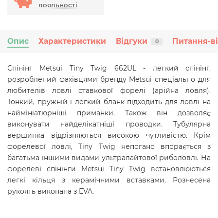
лояльності
Опис
Характеристики
Відгуки
Питання-в
0
Спінінг Metsui Tiny Twig 662UL - легкий спінінг,
розроблений фахівцями бренду Metsui спеціально для
любителів ловлі ставкової форелі (арійна ловля).
Тонкий, пружній і легкий бланк підходить для ловлі на
наймініатюрніші приманки. Також він дозволяє
виконувати найделікатніші проводки. Тубулярна
вершинка відрізняються високою чутливістю. Крім
форелевої ловлі, Tiny Twig непогано впорається з
багатьма іншими видами ультралайтової риболовлі. На
форелеві спінінги Metsui Tiny Twig встановлюються
легкі кільця з керамічними вставками. Рознесена
рукоять виконана з EVA.