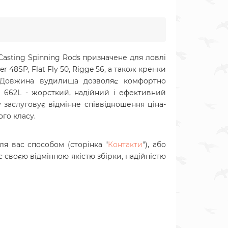
Casting Spinning Rods призначене для ловлі
48SP, Flat Fly 50, Rigge 56, а також кренки
ю. Довжина вудилища дозволяє комфортно
ng 662L - жорсткий, надійний і ефективний
 заслуговує відмінне співвідношення ціна-
го класу.
я вас способом (сторінка "
Контакти
"), або
 своєю відмінною якістю збірки, надійністю