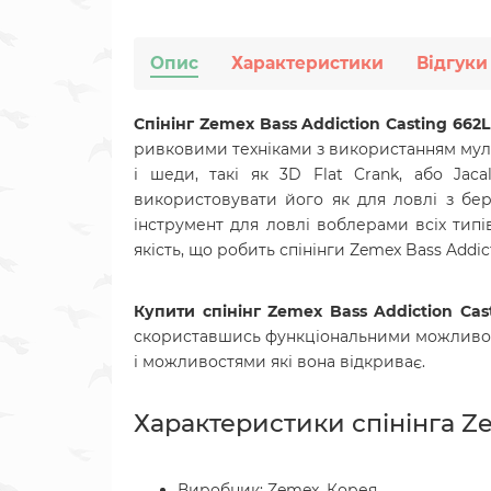
Опис
Характеристики
Відгуки
Спінінг Zemex Bass Addiction Casting 662L
ривковими техніками з використанням мульти
і шеди, такі як 3D Flat Crank, або Ja
використовувати його як для ловлі з бере
інструмент для ловлі воблерами всіх типі
якість, що робить спінінги Zemex Bass Add
Купити спінінг
Zemex Bass Addiction Cas
скориставшись функціональними можливос
і можливостями які вона відкриває.
Характеристики спінінга Ze
Виробник: Zemex, Корея