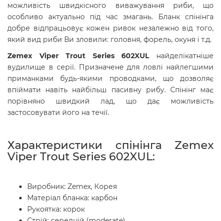
можливість швидкісного виважування риби, що
особливо актуально під час змагань. Бланк спінінга
добре відпрацьовує кожен ривок незалежно від того,
який вид риби Ви зловили: головня, форель, окуня і т.д.
Zemex Viper Trout Series 602XUL
найделiкатнiше
вудилище в серії. Призначене для ловлі найлегшими
приманками будь-якими проводками, що дозволяє
впіймати навіть найбільш пасивну рибу. Спінінг має
порівняно швидкий лад, що дає можливість
застосовувати його на течiї.
Характеристики спінінга Zemex
Viper Trout Series 602XUL:
Виробник: Zemex, Корея
Матеріал бланка: карбон
Рукоятка: корок
Стрій: середній (moderate)