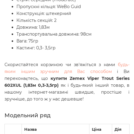
Пропускні кільця: WeBo Guid
Конструкція: штекерний
Кількість секцій: 2
Довжина: 1,83м
Транспортувальна довжина: 98см
Вага: 75гр
Кастинг: 0,3- 3,5гр
Скористайтеся корзиною чи зв'яжіться з нами
будь-
яким іншим зручним для Вас способом
і Ви
переконаєтесь, що
купити Zemex Viper Trout Series
602XUL (1,83м 0,3-3,5гр)
як і будь-який інший товар, в
нашому інтернет-магазині швидше, простіше і
зручніше, до того ж у нас дешевше!
Модельний ряд
Назва
Ціна
Дія