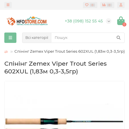
0
0
+38 (098) 152 55 45
0
Всі категорії
лища
Спінінг Zemex Viper Trout Series 602XUL (1,83м 0,3-3,5гр)
Спінінг Zemex Viper Trout Series
602XUL (1,83м 0,3-3,5гр)