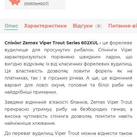
лояльності
Опис
Характеристики
Відгуки
Питання-в
0
Спінінг Zemex Viper Trout Series 602XUL -
це форелеве
вудилище для просунутих рибалок. Спінінги Viper
характеризуються порівняно швидким ладом, що
вигідно відрізняє їх від класичних форелевих вудилищ.
Ця властивість дозволяє ловити форель як на
платниках, так і в гірських річках. А ще, це відмінний
варіант для ловлі окуня, головня та білої риби на
найдрібніші приманки.
Завдяки відмінній в'язкості бланків, Zemex Viper Trout
прекрасно утримує рибу на безбородих гачках, а
висока чутливість спінінга дозволяє помітити навіть
найнiжнiше клювання.
До переваг вудилищ Viper Trout можна віднести також