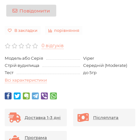
Повідомити
В закладки
порівняння
0 відгуків
Модель або Серія
Viper
Стрій вудилища
Середній (Moderate)
Тест
до 5гр
Всі характеристики
Доставка 1-3 дні
Післяплата
Програма