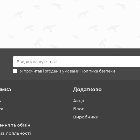
Я прочитав і згоден з умовами
Політика безпеки
имка
Додатково
я
Акції
ка
Блог
Виробники
ення та обмін
ма лояльності