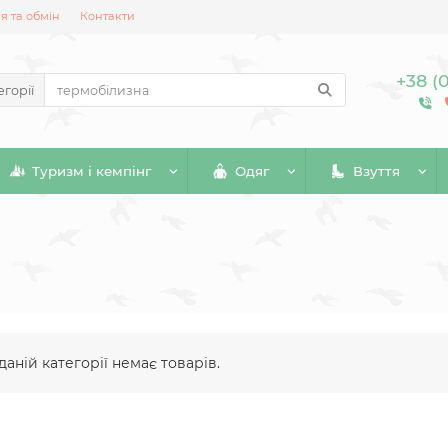
 та обмін
Контакти
+38 (
егорії
Туризм і кемпінг
Одяг
Взуття
даній категорії немає товарів.