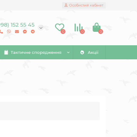
Особистий кабінет
098) 152 55 45
0
0
0
Тактичне спорядження
Акції