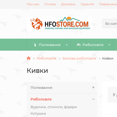
Про нас
Оплата
Доставка
Гарантія
Повернення
Всі кат
Полювання
Риболовля
Риболовля
Зимова риболовля
Кивки
Кивки
Полювання
У 
Риболовля
Вудочки, спінінги, фідери
Котушки