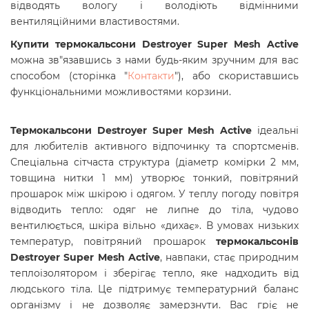
відводять вологу і володіють відмінними
вентиляційними властивостями.
Купити т
ермокальсони Destroyer Super Mesh Active
можна зв"язавшись з нами будь-яким зручним для вас
способом
(сторінка "
Контакти
"),
або скориставшись
функціональними можливостями корзини.
Термокальсони Destroyer Super Mesh Active
ідеальні
для любителів активного відпочинку та спортсменів.
Спеціальна сітчаста структура (діаметр комірки 2 мм,
товщина нитки 1 мм) утворює тонкий, повітряний
прошарок між шкірою і одягом. У теплу погоду повітря
відводить тепло: одяг не липне до тіла, чудово
вентилюється, шкіра вільно «дихає». В умовах низьких
температур, повітряний прошарок
т
ермокальсонів
Destroyer Super Mesh Active
, навпаки, стає природним
теплоізолятором і зберігає тепло, яке надходить від
людського тіла. Це підтримує температурний баланс
організму і не дозволяє замерзнути. Вас гріє не