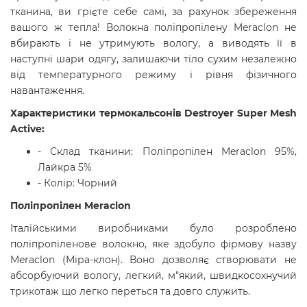
тканина, ви грієте себе самі, за рахунок збереження
вашого ж тепла! Волокна поліпропілену Meraclon не
вбирають і не утримують вологу, а виводять її в
наступні шари одягу, залишаючи тіло сухим незалежно
від температурного режиму і рівня фізичного
навантаження.
Характеристики т
ермокальсонів Destroyer Super Mesh
Active:
- Склад тканини: Поліпропілен Meraclon 95%,
Лайкра 5%
- Колір: Чорний
Поліпропілен Meraclon
Італійськими виробниками було розроблено
поліпропіленове волокно, яке здобуло фірмову назву
Meraclon (Міра-клон). Воно дозволяє створювати не
абсорбуючий вологу, легкий, м"який, швидкосохнучий
трикотаж що легко переться та довго служить.