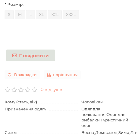
* Розмір:
S
M
L
XL
XXL
XXXL
Повідомити
В закладки
порівняння
0 відгуків
Кому (стать, вік)
Чоловікам
Призначення одягу
Одяг для
полювання,Одяг для
рибалки,Туристичний
одяг
Сезон
Весна,Демісезон,Зима,Літ