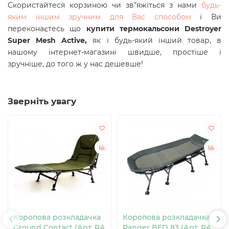
Скористайтеся корзиною чи зв"яжіться з нами
будь-
яким іншим зручним для Вас способом
і Ви
переконаєтесь що
купити т
ермокальсони Destroyer
Super Mesh Active
,
як і будь-який інший товар, в
нашому інтернет-магазині швидше, простіше і
зручніше, до того ж у нас дешевше!
Зверніть увагу
Коропова розкладачка
Коропова розкладачка
Ground Contact (Арт. RA
Ranger BED 83 (Арт. RA