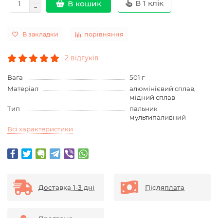
В 1 клік
В кошик
В закладки
порівняння
2 відгуків
Вага
501 г
Матеріал
алюмінієвий сплав,
мідний сплав
Тип
пальник
мультипаливний
Всі характеристики
Доставка 1-3 дні
Післяплата