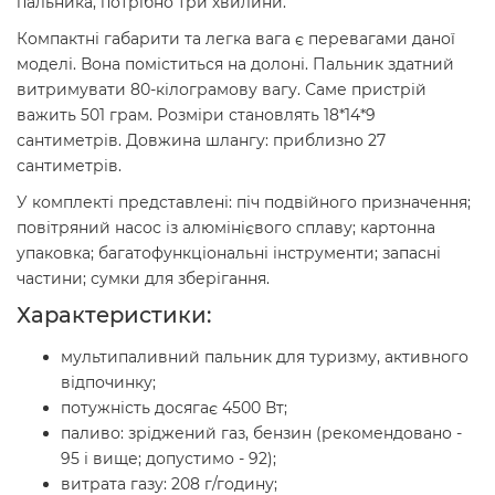
пальника, потрібно три хвилини.
Компактні габарити та легка вага є перевагами даної
моделі. Вона поміститься на долоні. Пальник здатний
витримувати 80-кілограмову вагу. Саме пристрій
важить 501 грам. Розміри становлять 18*14*9
сантиметрів. Довжина шлангу: приблизно 27
сантиметрів.
У комплекті представлені: піч подвійного призначення;
повітряний насос із алюмінієвого сплаву; картонна
упаковка; багатофункціональні інструменти; запасні
частини; сумки для зберігання.
Характеристики:
мультипаливний пальник для туризму, активного
відпочинку;
потужність досягає 4500 Вт;
паливо: зріджений газ, бензин (рекомендовано -
95 і вище; допустимо - 92);
витрата газу: 208 г/годину;