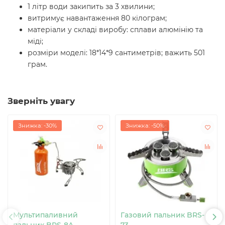
1 літр води закипить за 3 хвилини;
витримує навантаження 80 кілограм;
матеріали у складі виробу: сплави алюмінію та
міді;
розміри моделі: 18*14*9 сантиметрів; важить 501
грам.
Зверніть увагу
Знижка: -30%
Знижка: -50%
Мультипаливний
Газовий пальник BRS-
пальник BRS-8A
73