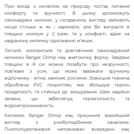
При виїзді з ночівлею на природу постає питання
комфорту та зручності. В цьому допоможуть
самонадувні килими, у складеному вигляді займають
місця стільки ж як і каремати, але Ви виграєте в
товщині мінімум у 2 рази, та у комфорті, адже на
надувному килимку однозначно м'якше.
Легкий, компактний та довговічний самонадувний
килимок Ranger Olimp має анатомічну форму. Завдяки
товщині в 8 см можна позабути про незручності,
пов’язані з усім, що може заважати зручному
відпочинку - вітки, каміння, рослини. Зовнішня тканина
оброблена PVC покриттям, яке збільшую термін
придатності, та стійкіша до зношування. Шви надійно
запаяні, що забеспечує герметичність та
водонепроникненість.
Килимок Ranger Olimp має приємний зовнійшній
вигляд з ромбоподібними каналами.
Пінополіуретановий наповнювач всередині має