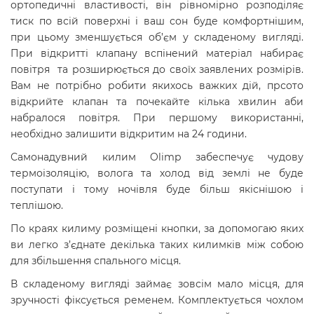
ортопедичні властивості, він рівномірно розподіляє
тиск по всій поверхні і ваш сон буде комфортнішим,
при цьому зменшується об’єм у складеному вигляді.
При відкритті клапану вспінений матеріал набирає
повітря та розширюється до своїх заявлених розмірів.
Вам не потрібно робити якихось важких дій, прсото
відкрийте клапан та почекайте кілька хвилин аби
набралося повітря. При першому використанні,
необхідно залишити відкритим на 24 години.
Самонадувний килим Olimp забеспечує чудову
термоізоляцію, волога та холод від землі не буде
поступати і тому ночівля буде більш якіснішою і
теплішою.
По краях килиму розміщені кнопки, за допомогаю яких
ви легко з’єднате декілька таких килимків між собою
для збільшення спального місця.
В складеному вигляді займає зовсім мало місця, для
зручності фіксується ременем. Комплектується чохлом