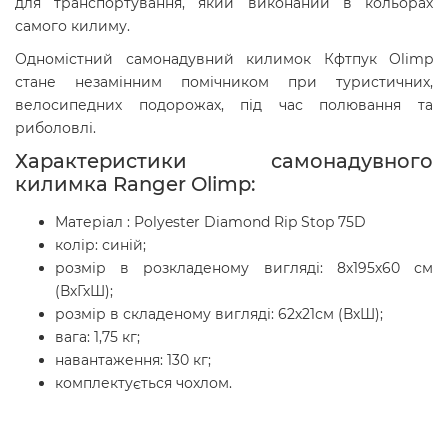
для транспортування, який виконаний в кольорах
самого килиму.
Одномістний самонадувний килимок Кфтпук Olimp
стане незамінним помічником при туристичних,
велосипедних подорожах, під час полювання та
риболовлі.
Характеристики самонадувного
килимка Ranger Olimp:
Матеріал : Polyester Diamond Rip Stop 75D
колір: синій;
розмір в розкладеному вигляді: 8х195х60 см
(ВхГхШ);
розмір в складеному вигляді: 62х21см (ВхШ);
вага: 1,75 кг;
навантаження: 130 кг;
комплектується чохлом.