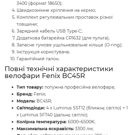
3400 (формат 18650);
Швидкознімне кріплення на кермо;
Комплект регулювальних проставок різної
товщини;
Зарядний кабель USB Type-C;
Додаткова батарейка CR1632 (для пульта);
Запасне гумове ущільнювальне кільце (O-ring);
Інструкція користувача;
Гарантійний талон.
Повні технічні характеристики
велофари Fenix BC45R
Тип товару:
потужна професійна велофара;
Бренд:
Fenix;
Модель:
BC45R;
Світлодіоди:
4 х Luminus SST12 (ближнє світло) + 1
х Luminus SFT40 (дальнє світло);
Колірна температура:
6000–6500K;
Максимальна яскравість:
3300 лм;