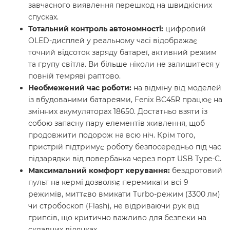
завчасного виявлення перешкод на швидкісних
спусках.
Тотальний контроль автономності:
цифровий
OLED-дисплей у реальному часі відображає
точний відсоток заряду батареї, активний режим
та групу світла. Ви більше ніколи не залишитеся у
повній темряві раптово.
Необмежений час роботи:
на відміну від моделей
із вбудованими батареями, Fenix BC45R працює на
змінних акумуляторах 18650. Достатньо взяти із
собою запасну пару елементів живлення, щоб
продовжити подорож на всю ніч. Крім того,
пристрій підтримує роботу безпосередньо під час
підзарядки від повербанка через порт USB Type-C.
Максимальний комфорт керування:
бездротовий
пульт на кермі дозволяє перемикати всі 9
режимів, миттєво вмикати Turbo-режим (3300 лм)
чи стробоскоп (Flash), не відриваючи рук від
грипсів, що критично важливо для безпеки на
складних ділянках.