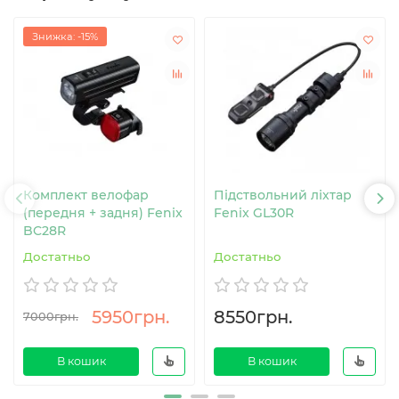
Знижка: -15%
Комплект велофар
Підствольний ліхтар
(передня + задня) Fenix
Fenix GL30R
BC28R
Достатньо
Достатньо
5950грн.
8550грн.
7000грн.
В кошик
В кошик