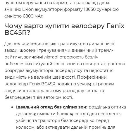
пультом керування на кермо та працює від двох
змінних Li-ion акумулятори формату 18650 сумарною
ємністю 6800 мАг.
Чому варто купити велофару Fenix
BC45R?
Для велосипедистів, які практикують тривалі нічні
заїзди, шосейні тренування чи динамічний трейл-
райтинг, звичайні ліхтарі створюють безліч
небезпечних ситуацій: сліпі зони на поворотах, раптова
розрядка акумулятора посеред лісу та недостатня
видимість на великій швидкості. Професійний
велоліхтар Fenix BC45R повністю усуває ці ризики
завдяки інтелектуальному розподілу світла та
безпрецедентній автономності.
Ідеальний огляд без сліпих зон:
роздільна оптика
дозволяє вмикати ближнє світло для освітлення
узбіччя та траєкторії безпосередньо перед
колесом, або активувати дальній промінь для