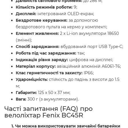
Дальність світлового променя:
до 286 м;
Кількість режимів роботи:
9;
Дисплей:
інтегрований OLED-екран;
Бездротове керування:
за допомогою
бездротового пульта на кермо у комплекті;
Елемент живлення:
2 х Li-ion акумулятори 18650
(змінні);
Спосіб заряджання:
вбудований порт USB Type-C;
Робота під час заряджання:
так;
Індикація рівня заряду:
цифрова на дисплеї;
Матеріал корпусу:
авіаційний алюміній A6061-T6;
Клас герметичності та захисту:
IP66;
Удароміцність:
стійкість до падінь з висоти до 1.5
м;
Габарити:
125 х 50 х 37 мм;
Вага:
300 г (з акумуляторами).
Часті запитання (FAQ) про
велоліхтар Fenix BC45R
1. Чи можна використовувати звичайні батарейки