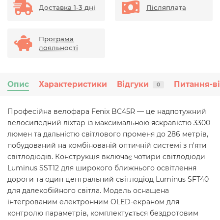
Доставка 1-3 дні
Післяплата
Програма
лояльності
Опис
Характеристики
Відгуки
Питання-в
0
Професійна велофара Fenix BC45R — це надпотужний
велосипедний ліхтар із максимальною яскравістю 3300
люмен та дальністю світлового променя до 286 метрів,
побудований на комбінованій оптичній системі з п'яти
світлодіодів. Конструкція включає чотири світлодіоди
Luminus SST12 для широкого ближнього освітлення
дороги та один центральний світлодіод Luminus SFT40
для далекобійного світла. Модель оснащена
інтегрованим електронним OLED-екраном для
контролю параметрів, комплектується бездротовим