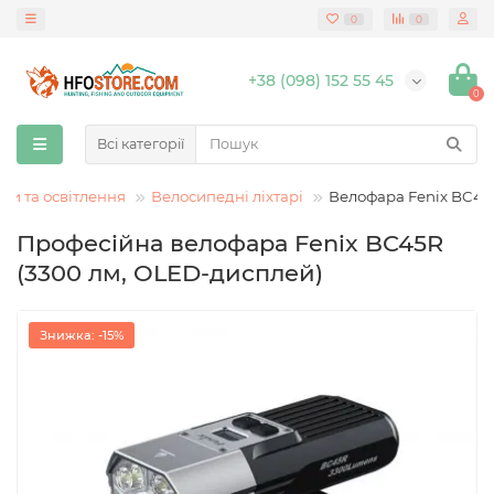
0
0
+38 (098) 152 55 45
0
Всі категорії
ки та освітлення
Велосипедні ліхтарі
Велофара Fenix BC4
Професійна велофара Fenix BC45R
(3300 лм, OLED-дисплей)
Знижка: -15%