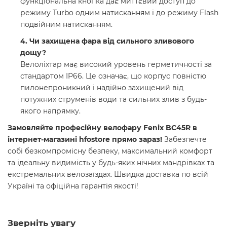
функціональна кнопка дає миттєвий доступ до
режиму Turbo одним натисканням і до режиму Flash
подвійним натисканням.
4. Чи захищена фара від сильного зливового
дощу?
Велоліхтар має високий уровень герметичності за
стандартом IP66. Це означає, що корпус повністю
пилонепроникний і надійно захищений від
потужних струменів води та сильних злив з будь-
якого напрямку.
Замовляйте професійну велофару Fenix BC45R в
інтернет-магазині hfostore прямо зараз!
Забезпечте
собі безкомпромісну безпеку, максимальний комфорт
та ідеальну видимість у будь-яких нічних мандрівках та
екстремальних велозаїздах. Швидка доставка по всій
Україні та офіційна гарантія якості!
Зверніть увагу