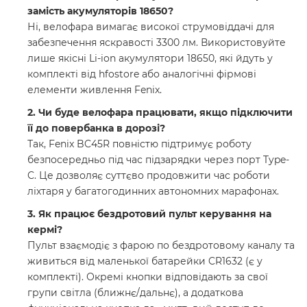
замість акумуляторів 18650?
Ні, велофара вимагає високої струмовіддачі для
забезпечення яскравості 3300 лм. Використовуйте
лише якісні Li-ion акумулятори 18650, які йдуть у
комплекті від hfostore або аналогічні фірмові
елементи живлення Fenix.
2. Чи буде велофара працювати, якщо підключити
її до повербанка в дорозі?
Так, Fenix BC45R повністю підтримує роботу
безпосередньо під час підзарядки через порт Type-
C. Це дозволяє суттєво продовжити час роботи
ліхтаря у багатогодинних автономних марафонах.
3. Як працює бездротовий пульт керування на
кермі?
Пульт взаємодіє з фарою по бездротовому каналу та
живиться від маленької батарейки CR1632 (є у
комплекті). Окремі кнопки відповідають за свої
групи світла (ближнє/дальнє), а додаткова