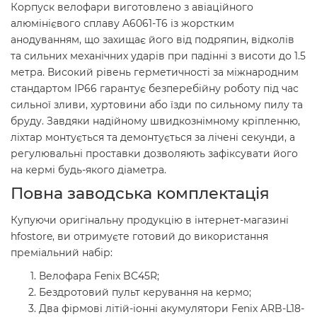
Корпуск велофари виготовлено з авіаційного
алюмінієвого сплаву A6061-T6 із жорстким
анодуванням, що захищає його від подряпин, відколів
та сильних механічних ударів при падінні з висоти до 1.5
метра. Високий рівень герметичності за міжнародним
стандартом IP66 гарантує безперебійну роботу під час
сильної зливи, хуртовини або їзди по сильному пилу та
бруду. Завдяки надійному швидкознімному кріпленню,
ліхтар монтується та демонтується за лічені секунди, а
регулювальні проставки дозволяють зафіксувати його
на кермі будь-якого діаметра.
Повна заводська комплектація
Купуючи оригінальну продукцію в інтернет-магазині
hfostore, ви отримуєте готовий до використання
преміальний набір:
Велофара Fenix BC45R;
Бездротовий пульт керування на кермо;
Два фірмові літій-іонні акумулятори Fenix ARB-L18-