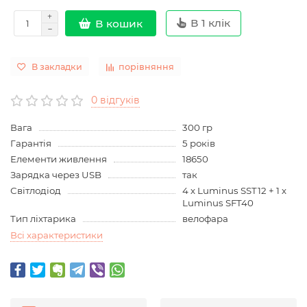
В 1 клік
В кошик
В закладки
порівняння
0 відгуків
Вага
300 гр
Гарантія
5 років
Елементи живлення
18650
Зарядка через USB
так
Світлодіод
4 х Luminus SST12 + 1 х
Luminus SFT40
Тип ліхтарика
велофара
Всі характеристики