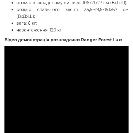
розмір в складеному вигляді: 106х21х27 см (ВхГхШ);
розмір спального місця: 35,5-49,5х191х67 см
(ВхДхШ);
вага: 6 кг;
навантаження: 120 кг.
Відео демонстрація розкладачки Ranger Forest Lux: