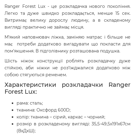
Ranger Forest Lux - це розкладачка нового покоління.
Легко та дуже швидко розкладається, менше 15 сек.
Витримає велику дорослу людину, а в складеному
вигляді практично не займає місця.
М’який наповнювач ліжка, заміняю матрас і більше не
має потреби додатково вигадувати що покласти для
пом’якшення. В підголівнику розташована подушка.
Шість ніжок конструкції роблять розкладачку дуже
стійкою, аби ніжки не роз’їжджалися додатково між
собою стягуються ременем.
Характеристики розкладачки Ranger
Forest Lux:
рама: сталь;
тканина: Оксфорд 600D;
колір: тканина – сірий, каркас – чорний;
розмір в розкладеному вигляді: 35,5-49,5х191х67см
(ВхДхШ);