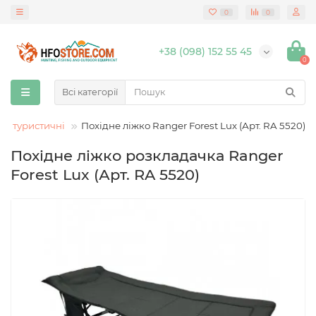
0
0
+38 (098) 152 55 45
0
Всі категорії
ки туристичні
Похідне ліжко Ranger Forest Lux (Арт. RA 5520)
Похідне ліжко розкладачка Ranger
Forest Lux (Арт. RA 5520)