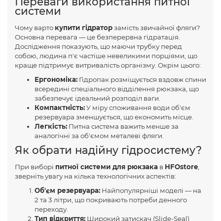
Переваги використання питної
системи
Чому варто
купити гідратор
замість звичайної фляги?
Основна перевага — це безперервна гідратація.
Дослідження показують, що маючи трубку перед
собою, людина п'є частіше невеликими порціями, що
краще підтримує витривалість організму. Окрім цього:
Ергономіка:
Гідропак розміщується вздовж спини
всередині спеціального відділення рюкзака, що
забезпечує ідеальний розподіл ваги.
Компактність:
У міру споживання води об'єм
резервуара зменшується, що економить місце.
Легкість:
Питна система важить менше за
аналогічні за об'ємом металеві фляги.
Як обрати надійну гідросистему?
При виборі
питної системи для рюкзака
в
HFOstore
,
зверніть увагу на кілька технологічних аспектів:
Об'єм резервуара:
Найпопулярніші моделі — на
2 та 3 літри, що покривають потреби денного
переходу.
Тип відкриття:
Широкий затискач (Slide-Seal)