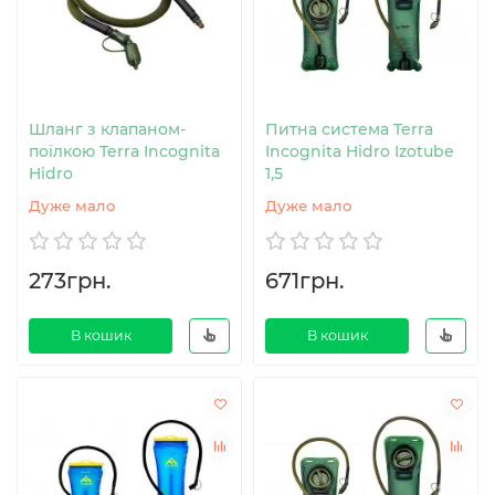
Шланг з клапаном-
Питна система Terra
поїлкою Terra Incognita
Incognita Hidro Izotube
Hidro
1,5
Дуже мало
Дуже мало
273грн.
671грн.
В кошик
В кошик