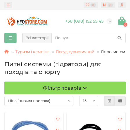
0
0
+38 (098) 152 55 45
0
Всі категорії
Туризм і кемпінг
Поcуд туристичний
Гідросистеми
Питні системи (гідратори) для
походів та спорту
Фільтр товарів