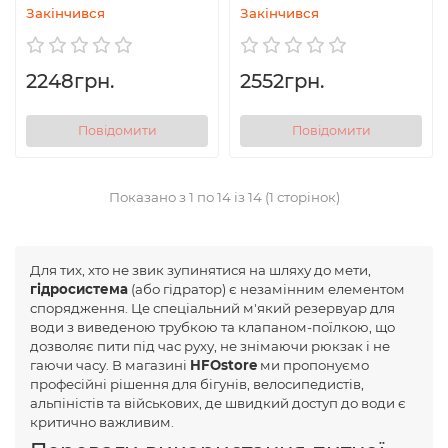
Закінчився
Закінчився
2248грн.
2552грн.
Повідомити
Повідомити
Показано з 1 по 14 із 14 (1 сторінок)
Для тих, хто не звик зупинятися на шляху до мети,
гідросистема
(або гідратор) є незамінним елементом
спорядження. Це спеціальний м'який резервуар для
води з виведеною трубкою та клапаном-поїлкою, що
дозволяє пити під час руху, не знімаючи рюкзак і не
гаючи часу. В магазині
HFOstore
ми пропонуємо
професійні рішення для бігунів, велосипедистів,
альпіністів та військових, де швидкий доступ до води є
критично важливим.