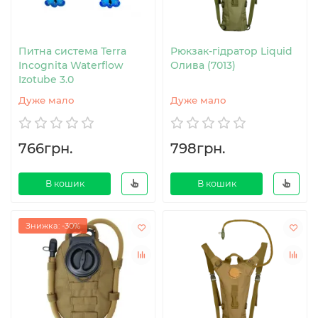
Питна система Terra
Рюкзак-гідратор Liquid
Incognita Waterflow
Олива (7013)
Izotube 3.0
Дуже мало
Дуже мало
766грн.
798грн.
В кошик
В кошик
Знижка: -30%