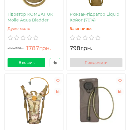
Гідратор KOMBAT UK
Рюкзак-гідратор Liquid
Molle Aqua Bladder
Койот (7014)
Дуже мало
Закінчився
1787грн.
798грн.
2552грн.
В кошик
Повідомити