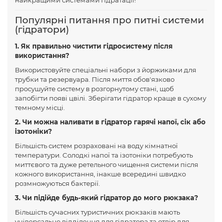
Популярні питання про питні системи
(гідратори)
1. Як правильно чистити гідросистему після
використання?
Використовуйте спеціальні набори з йоржиками для
трубки та резервуара. Після миття обов'язково
просушуйте систему в розгорнутому стані, щоб
запобігти появі цвілі. Зберігати гідратор краще в сухому
темному місці.
2. Чи можна наливати в гідратор гарячі напої, сік або
ізотоніки?
Більшість систем розраховані на воду кімнатної
температури. Солодкі напої та ізотоніки потребують
миттєвого та дуже ретельного чищення системи після
кожного використання, інакше всередині швидко
розмножуються бактерії.
3. Чи підійде будь-який гідратор до мого рюкзака?
Більшість сучасних туристичних рюкзаків мають
універсальне відділення для гідратора та отвір для