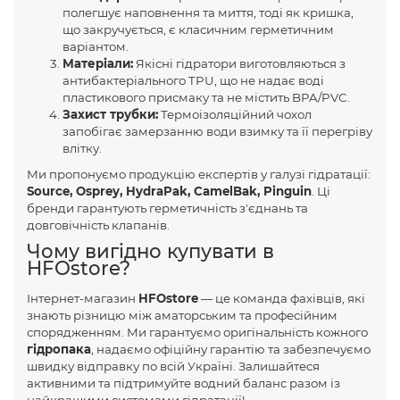
полегшує наповнення та миття, тоді як кришка,
що закручується, є класичним герметичним
варіантом.
Матеріали:
Якісні гідратори виготовляються з
антибактеріального TPU, що не надає воді
пластикового присмаку та не містить BPA/PVC.
Захист трубки:
Термоізоляційний чохол
запобігає замерзанню води взимку та її перегріву
влітку.
Ми пропонуємо продукцію експертів у галузі гідратації:
Source, Osprey, HydraPak, CamelBak, Pinguin
. Ці
бренди гарантують герметичність з'єднань та
довговічність клапанів.
Чому вигідно купувати в
HFOstore?
Інтернет-магазин
HFOstore
— це команда фахівців, які
знають різницю між аматорським та професійним
спорядженням. Ми гарантуємо оригінальність кожного
гідропака
, надаємо офіційну гарантію та забезпечуємо
швидку відправку по всій Україні. Залишайтеся
активними та підтримуйте водний баланс разом із
найкращими системами гідратації!