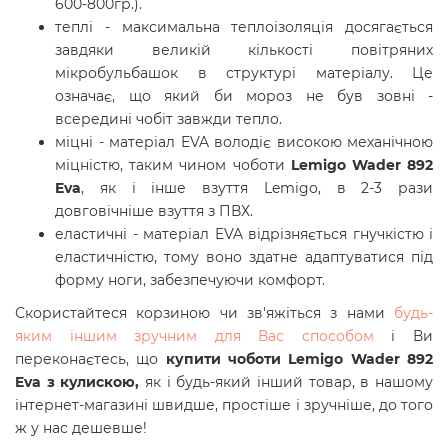
600-800гр.).
теплі - максимальна теплоізоляція досягається
завдяки великій кількості повітряних
мікробульбашок в структурі матеріалу. Це
означає, що який би мороз не був зовні -
всередині чобіт завжди тепло.
міцні - матеріал EVA володіє високою механічною
міцністю, таким чином чоботи
Lemigo Wader 892
Eva
, як і інше взуття Lemigo, в 2-3 рази
довговічніше взуття з ПВХ.
еластичні - матеріал EVA відрізняється гнучкістю і
еластичністю, тому воно здатне адаптуватися під
форму ноги, забезпечуючи комфорт.
Скористайтеся корзиною чи зв'яжіться з нами
будь-
яким іншим зручним для Вас способом
і Ви
переконаєтесь, що
купити
чоботи
Lemigo Wader 892
Eva з кулискою
,
як і будь-який інший товар, в нашому
інтернет-магазині швидше, простіше і зручніше, до того
ж у нас дешевше!