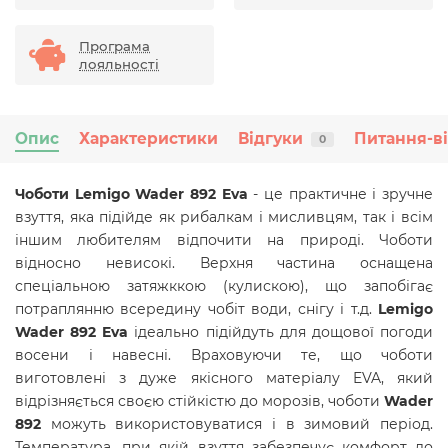
Програма
лояльності
Опис
Характеристики
Відгуки
Питання-в
0
Чоботи
Lemigo Wader 892 Eva
- це практичне і зручне
взуття, яка підійде як рибалкам і мисливцям, так і всім
іншим любителям відпочити на природі. Чоботи
відносно невисокі. Верхня частина оснащена
спеціальною затяжккою (кулискою), що запобігає
потраплянню всередину чобіт води, снігу і т.д.
Lemigo
Wader 892 Eva
ідеально підійдуть для дощової погоди
восени і навесні. Враховуючи те, що чоботи
виготовлені з дуже якісного матеріалу EVA, який
відрізняється своєю стійкістю до морозів, чоботи
Wader
892
можуть використовуватися і в зимовий період.
Температура, при якій взуття забезпечує комфорт до