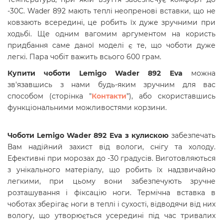
-30С. Wader 892 мають теплі неопренові вставки, що не
ковзають всередині, це робить їх дуже зручними при
ходьбі. Ще одним вагомим аргументом на користь
придбання саме даної моделі є те, що чоботи дуже
легкі. Пара чобіт важить всього 600 грам.
Купити
чоботи
Lemigo Wader 892 Eva
можна
зв'язавшись з нами будь-яким зручним для вас
способом (сторінка "
Контакти
"), або скориставшись
функціональними можливостями корзини.
Чоботи
Lemigo Wader 892 Eva з кулискою
забезпечать
Вам надійний захист від вологи, снігу та холоду.
Ефективні при морозах до -30 градусів. Виготовляються
з унікального матеріалу, що робить їх надзвичайно
легкими, при цьому вони забезпечують зручне
розташування і фіксацію ноги. Термічна вставка в
чоботах зберігає ноги в теплі і сухості, відводячи від них
вологу, що утворюється усередині під час тривалих