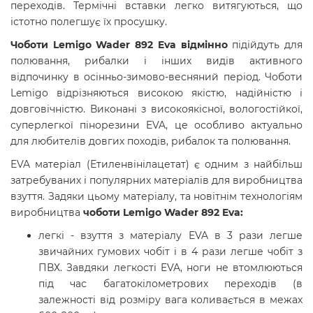
переходів. Термічні вставки легко витягуються, що
істотно полегшує їх просушку.
Чоботи Lemigo Wader 892 Eva відмінно
підійдуть для
полювання, рибалки і інших видів активного
відпочинку в осінньо-зимово-весняний період. Чоботи
Lemigo відрізняються високою якістю, надійністю і
довговічністю. В
иконані з високоякісної, вологостійкої,
суперлегкої пінорезини EVA, це особливо актуально
для любителів довгих походів, рибалок та полювання.
EVA матеріал (Етиленвінілацетат) є одним з найбільш
затребуваних і популярних матеріалів для виробництва
взуття. Задяки цьому матеріалу, та новітнім технологіям
виробництва
чоботи
Lemigo Wader 892 Eva
:
легкі - взуття з матеріалу EVA в 3 рази легше
звичайних гумових чобіт і в 4 рази легше чобіт з
ПВХ. Завдяки легкості EVA, ноги не втомлюються
під час багатокілометрових переходів (в
залежності від розміру вага коливається в межах