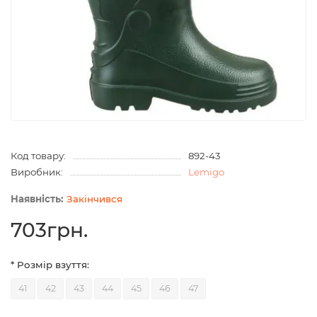
Код товару:
892-43
Виробник:
Lemigo
Закінчився
703грн.
* Розмір взуття:
41
42
43
44
45
46
47