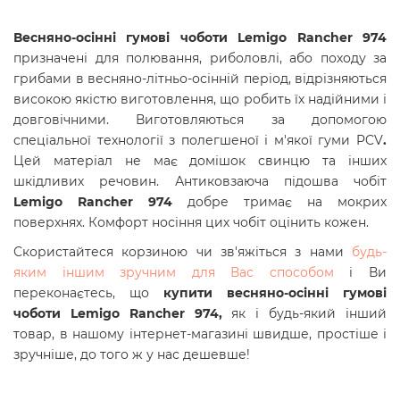
Весняно-осінні гумові чоботи Lemigo Rancher 974
призначені для полювання, риболовлі, або походу за
грибами в весняно-літньо-осінній період,
відрізняються
високою якістю виготовлення, що робить їх надійними і
довговічними. Виготовляються за допомогою
спеціальної технології з полегшеної і м'якої гуми PCV
.
Цей матеріал не має домішок свинцю та інших
шкідливих речовин. Антиковзаюча підошва чобіт
Lemigo Rancher 974
добре тримає на мокрих
поверхнях. Комфорт носіння цих чобіт оцінить кожен.
Скористайтеся корзиною чи зв'яжіться з нами
будь-
яким іншим зручним для Вас способом
і Ви
переконаєтесь, що
купити в
есняно-осінні гумові
чоботи
Lemigo Rancher 974
,
як і будь-який інший
товар, в нашому інтернет-магазині швидше, простіше і
зручніше, до того ж у нас дешевше!