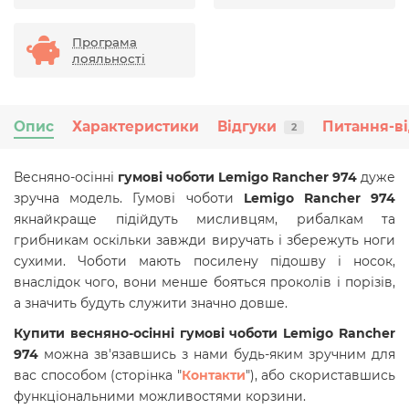
Програма
лояльності
Опис
Характеристики
Відгуки
Питання-ві
2
Весняно-осінні
гумові чоботи Lemigo Rancher 974
дуже
зручна модель. Гумові чоботи
Lemigo Rancher 974
якнайкраще підійдуть мисливцям, рибалкам та
грибникам оскільки завжди виручать і збережуть ноги
сухими. Чоботи мають посилену підошву і носок,
внаслідок чого, вони менше бояться проколів і порізів,
а значить будуть служити значно довше.
Купити в
есняно-осінні г
умові чоботи Lemigo Rancher
974
можна зв'язавшись з нами будь-яким зручним для
вас способом (сторінка "
Контакти
"), або скориставшись
функціональними можливостями корзини.