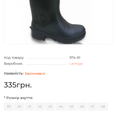
Код товару:
974-61
Виробник:
Lemigo
Закінчився
335грн.
* Розмір взуття:
39
40
41
42
43
44
45
46
47
48