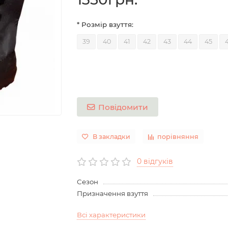
* Розмір взуття:
39
40
41
42
43
44
45
Повідомити
В закладки
порівняння
0 відгуків
Сезон
Призначення взуття
Всі характеристики