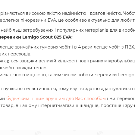
різняються високою якістю надійністю і довговічністю. Чоб
уперлегкої пінорезини EVA, це особливо актуально для любит
з найбільш затребуваних і популярних матеріалів для виробн
черевики Lemigo Scout 825 EVA:
и легше звичайних гумових чобіт і в 4 рази легше чобіт з ПВХ
вих переходів.
ягається завдяки великій кількості повітряних мікробульбаш
і чобіт завжди тепло.
механічною міцністю, таким чином чоботи-черевики Lemigo Sc
я гнучкістю і еластичністю, тому взуття здатно адаптуватися
ами
будь-яким іншим зручним для Вас способом
і Ви переко
 товар, в нашому інтернет-магазині швидше, простіше і зру