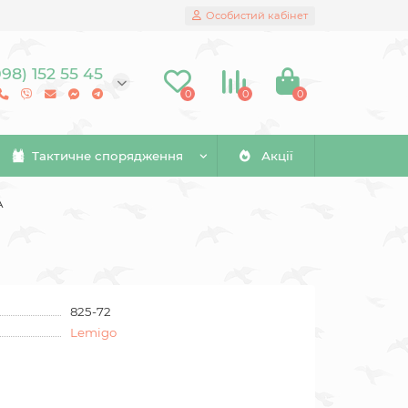
Особистий кабінет
098) 152 55 45
0
0
0
Тактичне спорядження
Акції
A
825-72
Lemigo