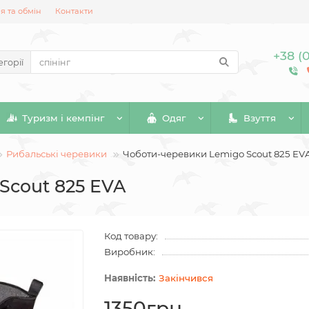
 та обмін
Контакти
+38 (
егорії
Туризм і кемпінг
Одяг
Взуття
Рибальські черевики
Чоботи-черевики Lemigo Scout 825 EV
Scout 825 EVA
Код товару:
Виробник:
Закінчився
1350грн.