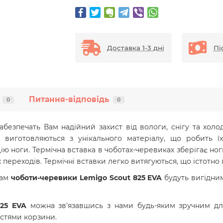
Доставка 1-3 дні
Пі
Питання-відповідь
0
0
абезпечать Вам надійний захист від вологи, снігу та холод
виготовляються з унікального матеріалу, що робить 
ю ноги. Термічна вставка в чоботах-черевиках зберігає ноги в
переходів. Термічні вставки легко витягуються, що істотно
кам
чоботи-черевики Lemigo Scout 825 EVA
будуть вигідни
825 EVA
можна зв'язавшись з нами будь-яким зручним для
стями корзини.