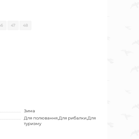
46
47
48
Зима
Для полювання,Для рибалки,Для
туризму