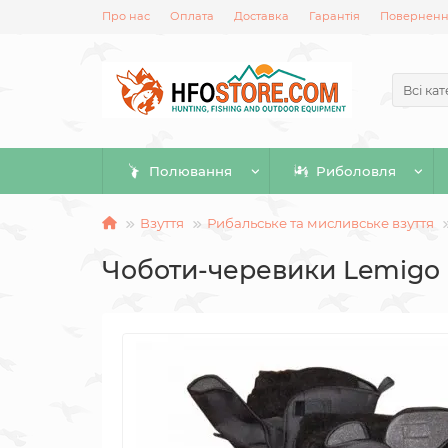
Про нас
Оплата
Доставка
Гарантія
Повернення
Всі кат
Полювання
Риболовля
Взуття
Рибальське та мисливське взуття
Чоботи-черевики Lemigo 