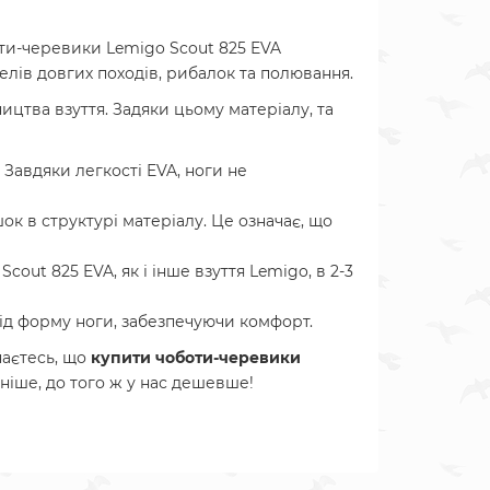
оти-черевики Lemigo Scout 825 EVA
елів довгих походів, рибалок та полювання.
ицтва взуття. Задяки цьому матеріалу, та
. Завдяки легкості EVA, ноги не
ок в структурі матеріалу. Це означає, що
out 825 EVA, як і інше взуття Lemigo, в 2-3
 під форму ноги, забезпечуючи комфорт.
наєтесь, що
купити
чоботи-черевики
чніше, до того ж у нас дешевше!