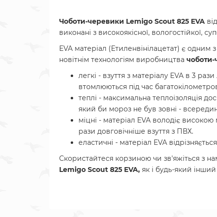
Чоботи-черевики Lemigo Scout 825 EVA
від
виконані з високоякісної, вологостійкої, с
EVA матеріал (Етиленвінілацетат) є одним 
новітнім технологіям виробництва
чоботи-
легкі - взуття з матеріалу EVA в 3 раз
втомлюються під час багатокілометро
теплі - максимальна теплоізоляція дос
який би мороз не був зовні - всередин
міцні - матеріал EVA володіє високою 
рази довговічніше взуття з ПВХ.
еластичні - матеріал EVA відрізняєтьс
Скористайтеся корзиною чи зв'яжіться з н
Lemigo Scout 825 EVA
,
як і будь-який інший