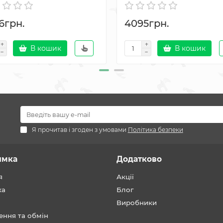
6грн.
4095грн.
В кошик
В кошик
Я прочитав і згоден з умовами
Політика безпеки
имка
Додатково
я
Акції
ка
Блог
Виробники
ення та обмін