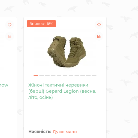
Знижка: -18%
Snow
Жіночі тактичні черевики
Черевики
(берці) Gepard Legion (весна,
мембранн
літо, осінь)
Ntx BLA
Зустрічай
ваших пр
комфорту
черев..
Дуже мало