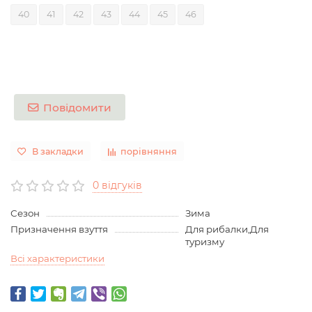
40
41
42
43
44
45
46
Повідомити
В закладки
порівняння
0 відгуків
Сезон
Зима
Призначення взуття
Для рибалки,Для
туризму
Всі характеристики