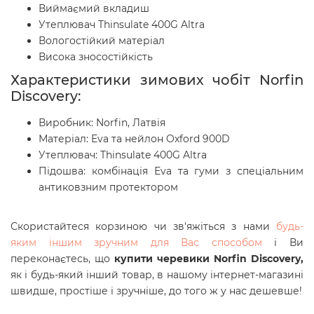
Виймаємий вкладиш
Утеплювач Thinsulate 400G Altra
Вологостійкий матеріал
Висока зносостійкість
Характеристики зимових чобіт Norfin
Discovery:
Виробник: Norfin, Латвія
Матеріал: Eva та нейлон Oxford 900D
Утеплювач: Thinsulate 400G Altra
Підошва: комбінація Eva та гуми з спеціальним
антиковзним протектором
Скористайтеся корзиною чи зв'яжіться з нами
будь-
яким іншим зручним для Вас способом
і Ви
переконаєтесь, що
купити черевики Norfin Discovery
,
як і будь-який інший товар, в нашому інтернет-магазині
швидше, простіше і зручніше, до того ж у нас дешевше!