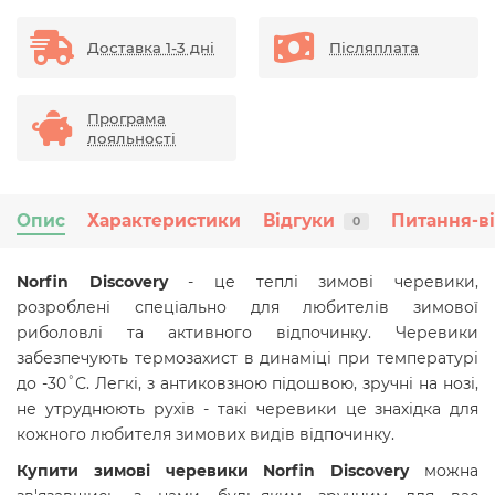
Доставка 1-3 дні
Післяплата
Програма
лояльності
Опис
Характеристики
Відгуки
Питання-в
0
Norfin Discovery
- це теплі зимові черевики,
розроблені спеціально для любителів зимової
риболовлі та активного відпочинку. Черевики
забезпечують термозахист в динаміці при температурі
до -30˚С. Легкі, з антиковзною підошвою, зручні на нозі,
не утруднюють рухів - такі черевики це знахідка для
кожного любителя зимових видів відпочинку.
Купити зимові черевики Norfin Discovery
можна