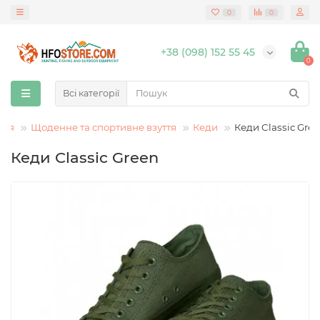
0
0
+38 (098) 152 55 45
0
Всі категорії
ття
Щоденне та спортивне взуття
Кеди
Кеди Classic Gre
Кеди Classic Green