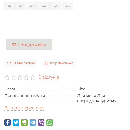
41
42
43
44
45
46
Повідомити
В закладки
порівняння
0 відгуків
Сезон
Літо
Призначення взуття
Для міста,Для
спорту,Для туризму
Всі характеристики