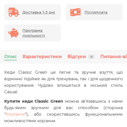
Доставка 1-3 дні
Післяплата
Програма
лояльності
Опис
Характеристики
Відгуки
Питання-в
0
Кеди Classic Green це легке та зручне взуття, що
відмінно підійже як для тренувань, так і для щоденного
користування. Чудово впишеться в міський стиль
Casual.
Купити кеди
Classic Green
можна зв'язавшись з нами
будь-яким зручним для вас способом (сторінка
"
Контакти
"), або скориставшись функціональними
можливостями корзини.