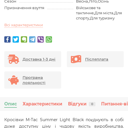
Сезон
Весна,Літо,Осінь
Призначення взуття
Військове та
тактичне,Для міста,Для
спорту,Для туризму
Всі характеристики
Доставка 1-3 дні
Післяплата
Програма
лояльності
Опис
Характеристики
Відгуки
Питання-в
0
Кросівки M-Tac Summer Light Black поєднують в собі
дуже доступну ціну і чудову якість виробництва.