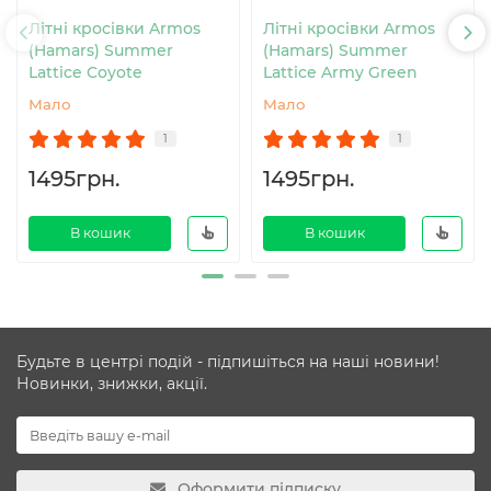
Літні кросівки Armos
Літні кросівки Armos
(Hamars) Summer
(Hamars) Summer
Lattice Coyote
Lattice Army Green
Мало
Мало
1
1
1495грн.
1495грн.
В кошик
В кошик
Будьте в центрі подій - підпишіться на наші новини!
Новинки, знижки, акції.
Оформити підписку