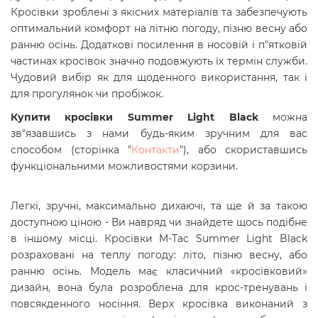
Кросівки зроблені з якісних матеріалів та забезпечують
оптимальний комфорт
на літню погоду, пізню весну або
ранню осінь
. Додаткові посилення в носовій і п"ятковій
частинах кросівок значно подовжують їх термін служби.
Чудовий вибір як для щоденного використання, так і
для прогулянок чи пробіжок.
Купити кросівки
Summer Light Black
можна
зв"язавшись з нами будь-яким зручним для вас
способом (сторінка "
Контакти
"), або скориставшись
функціональними можливостями корзини.
Легкі, зручні, максимально дихаючі, та ще й за такою
доступною ціною - Ви навряд чи знайдете щось подібне
в іншому місці. Кросівки M-Tac Summer Light Black
розраховані на теплу погоду: літо, пізню весну, або
ранню осінь. Модель має класичний «кросівковий»
дизайн, вона була розроблена для крос-тренувань і
повсякденного носіння. Верх кросівка виконаний з