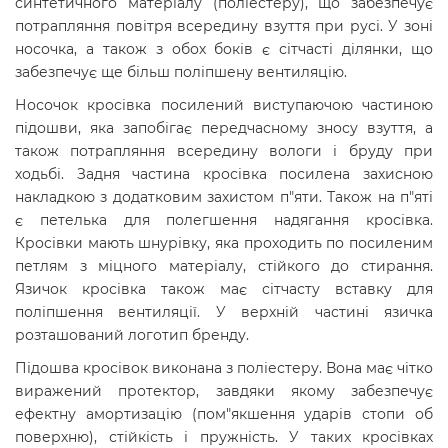
синтетичного матеріалу (поліестеру), що забезпечує
потрапляння повітря всередину взуття при русі. У зоні
носочка, а також з обох боків є сітчасті ділянки, що
забезпечує ще більш поліпшену вентиляцію.
Носочок кросівка посилений виступаючою частиною
підошви, яка запобігає передчасному зносу взуття, а
також потрапляння всередину вологи і бруду при
ходьбі. Задня частина кросівка посилена захисною
накладкою з додатковим захистом п"яти. Також на п"яті
є петелька для полегшення надягання кросівка.
Кросівки мають шнурівку, яка проходить по посиленим
петлям з міцного матеріалу, стійкого до стирання.
Язичок кросівка також має сітчасту вставку для
поліпшення вентиляції. У верхній частині язичка
розташований логотип бренду.
Підошва кросівок виконана з поліестеру. Вона має чітко
виражений протектор, завдяки якому забезпечує
ефектну амортизацію (пом"якшення ударів стопи об
поверхню), стійкість і пружність. У таких кросівках