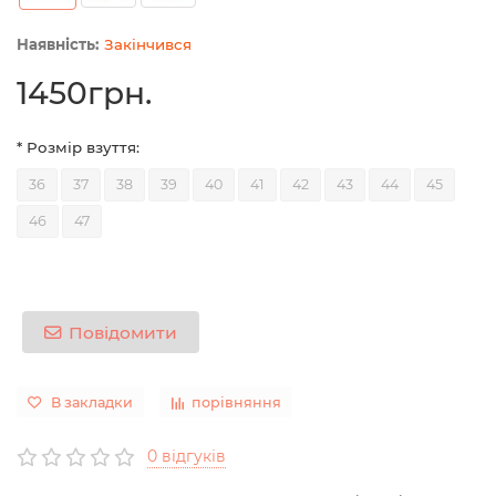
Закінчився
1450грн.
* Розмір взуття:
36
37
38
39
40
41
42
43
44
45
46
47
Повідомити
В закладки
порівняння
0 відгуків