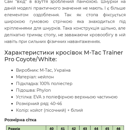
Сам "вхід" в взуття зроблений панчохою. Шнурки на
даній моделі практичного значення не мають. І є більше
елементом оздоблення. Так як стопа фіксується
широкою гумовою стрічкою яка знаходиться під
кріпленнями для шнурків. Така конструкція щільно, але
делікатно тримає стопу, не заважаючи кровообігу в ній
навіть при сильних фізичних навантаженнях.
Характеристики кросівок M-Tac
Trainer
Pro Coyote/White
:
Виробник: M-Tac, Україна
Матеріал: нейлон
Підкладка: 100% поліестер
Підошва:
Phylon
Устілка: EVA з поліефірною верхньою частиною
Розмірний ряд: 40-46
Колір: койот (пісочний) + білий
Розмірна сітка