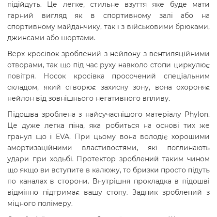
підійдуть. Це легке, стильне взуття яке буде мати
гарний вигляд як в спортивному залі або на
спортивному майданчику, так і з військовими брюками,
джинсами або шортами.
Верх кросівок зроблений з нейлону з вентиляційними
отворами, так що під час руху навколо стопи циркулює
повітря. Носок кросівка просочений спеціальним
складом, який створює захисну зону, вона охороняє
нейлон від зовнішнього негативного впливу.
Підошва зроблена з найсучаснішого матеріалу Phylon.
Це дуже легка піна, яка робиться на основі тих же
гранул що і EVA. При цьому вона володіє хорошими
амортизаційними властивостями, які поглинають
удари при ходьбі. Протектор зроблений таким чином
що якщо ви вступите в калюжу, то бризки просто підуть
по каналах в сторони. Внутрішня прокладка в підошві
відмінно підтримає вашу стопу. Задник зроблений з
міцного полімеру.