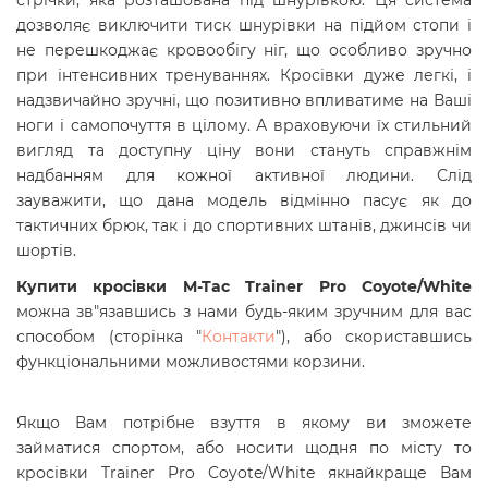
стрічки, яка розташована під шнурівкою. Ця система
дозволяє виключити тиск шнурівки на підйом стопи і
не перешкоджає кровообігу ніг, що особливо зручно
при інтенсивних тренуваннях. Кросівки дуже легкі, і
надзвичайно зручні, що позитивно впливатиме на Ваші
ноги і самопочуття в цілому. А враховуючи їх стильний
вигляд та доступну ціну вони стануть справжнім
надбанням для кожної активної людини. Слід
зауважити, що дана модель відмінно пасує як до
тактичних брюк, так і до спортивних штанів, джинсів чи
шортів.
Купити кросівки M-Tac Trainer Pro Coyote/White
можна зв"язавшись з нами будь-яким зручним для вас
способом (сторінка "
Контакти
"), або скориставшись
функціональними можливостями корзини.
Якщо Вам потрібне взуття в якому ви зможете
займатися спортом, або носити щодня по місту то
кросівки Trainer Pro Coyote/White якнайкраще Вам