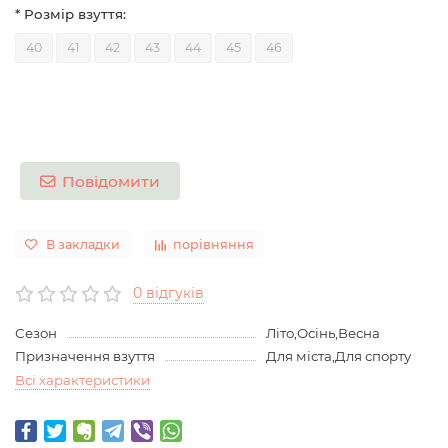
* Розмір взуття:
40
41
42
43
44
45
46
Повідомити
В закладки
порівняння
0 відгуків
Сезон
Літо,Осінь,Весна
Призначення взуття
Для міста,Для спорту
Всі характеристики