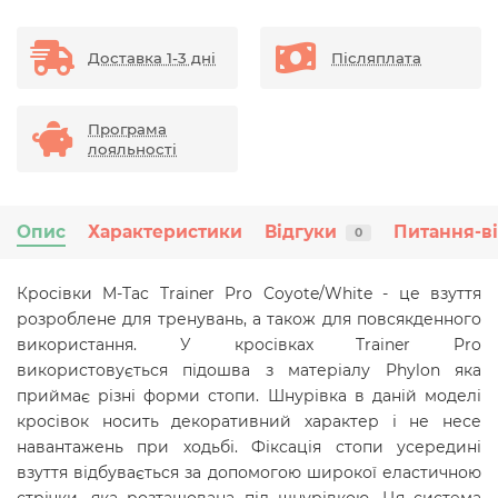
Доставка 1-3 дні
Післяплата
Програма
лояльності
Опис
Характеристики
Відгуки
Питання-в
0
Кросівки M-Tac Trainer Pro Coyote/White - це взуття
розроблене для тренувань, а також для повсякденного
використання. У кросівках Trainer Pro
використовується підошва з матеріалу Phylon яка
приймає різні форми стопи. Шнурівка в даній моделі
кросівок носить декоративний характер і не несе
навантажень при ходьбі. Фіксація стопи усередині
взуття відбувається за допомогою широкої еластичною