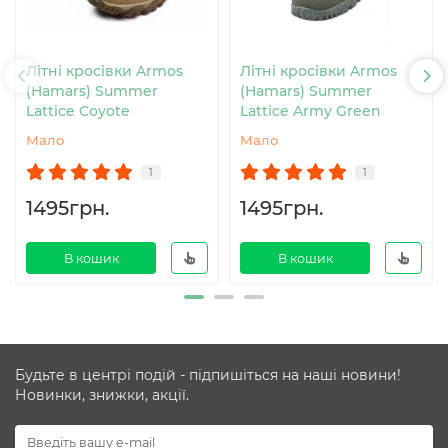
Літні кросівки Armos
Літні кросівки Armos
(Hamars) Summer
(Hamars) Summer
Lattice Coyote
Lattice Army Green
Мало
Мало
1
1
1495грн.
1495грн.
В кошик
В кошик
Будьте в центрі подій - підпишіться на наші новини!
Новинки, знижки, акції.