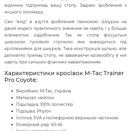
відмінно підтримає вашу стопу. Задник зроблений з
міцного полімеру.
Сам "вхід" в взуття зроблений панчохою. Шнурки на
даній моделі практичного значення не мають. І є більше
елементом оздоблення. Так як стопа фіксується
широкою гумовою стрічкою яка знаходиться під
кріпленнями для шнурків. Така конструкція щільно, але
делікатно тримає стопу, не заважаючи кровообігу в ній
навіть при сильних фізичних навантаженнях.
Характеристики кросівок M-Tac
Trainer
Pro Coyote
:
Виробник: M-Tac, Україна
Матеріал: нейлон
Підкладка: 100% поліестер
Підошва:
Phylon
Устілка: EVA з поліефірною верхньою частиною
Розмірний ряд: 40-46