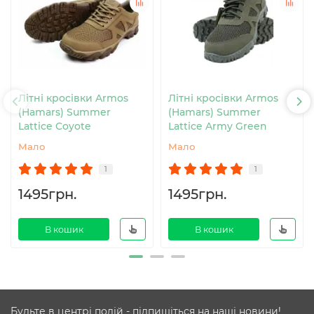
Літні кросівки Armos
Літні кросівки Armos
(Hamars) Summer
(Hamars) Summer
Lattice Coyote
Lattice Army Green
Мало
Мало
1
1
1495грн.
1495грн.
В кошик
В кошик
Будьте в центрі подій - підпишіться на наші новини!