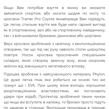
Якщо Вам потрібне взуття в якому ви зможете
займатися спортом, або носити щодня по місту то
кросівки Trainer Pro Coyote якнайкраще Вам підійдуть.
Це легке, стильне взуття яке буде мати гарний вигляд
як в спортивному залі або на спортивному майданчику,
так і з військовими брюками, джинсами або шортами.
Верх кросівок зроблений з нейлону з вентиляційними
отворами, так що під час руху навколо стопи циркулює
повітря. Носок кросівка просочений спеціальним
складом, який створює захисну зону, вона охороняє
нейлон від зовнішнього негативного впливу.
Підошва зроблена з найсучаснішого матеріалу Phylon.
Це дуже легка піна, яка робиться на основі тих же
гранул що і EVA. При цьому вона володіє хорошими
амортизаційними властивостями, які поглинають
удари при ходьбі. Протектор зроблений таким чином
що якщо ви вступите в калюжу, то бризки просто підуть
по каналах в сторони. Внутрішня прокладка в підошві