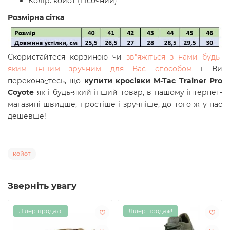
Колір: койот (пісочний)
Розмірна сітка
Скористайтеся корзиною чи
зв"яжіться з нами будь-
яким іншим зручним для Вас способом
і Ви
переконаєтесь, що
купити кросівки M-Tac
Trainer Pro
Coyote
як і будь-який інший товар, в нашому інтернет-
магазині швидше, простіше і зручніше, до того ж у нас
дешевше!
койот
Зверніть увагу
Лідер продаж!
Лідер продаж!