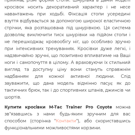
приймає різні форми стопи. Шнурівка в даній моделі
кросівок носить декоративний характер і не несе
навантажень при ходьбі. Фіксація стопи усередині
взуття відбувається за допомогою широкої еластичною
стрічки, яка розташована під шнурівкою. Ця система
дозволяє виключити тиск шнурівки на підйом стопи і
не перешкоджає кровообігу ніг, що особливо зручно
при інтенсивних тренуваннях. Кросівки дуже легкі, і
надзвичайно зручні, що позитивно впливатиме на Ваші
ноги і самопочуття в цілому. А враховуючи їх стильний
вигляд та доступну ціну вони стануть справжнім
надбанням для кожної активної людини. Слід
зауважити, що дана модель відмінно пасує як до
тактичних брюк, так і до спортивних штанів, джинсів чи
шортів.
Купити кросівки M-Tac Trainer Pro Coyote
можна
зв"язавшись з нами будь-яким зручним для вас
способом (сторінка "
Контакти
"), або скориставшись
функціональними можливостями корзини.