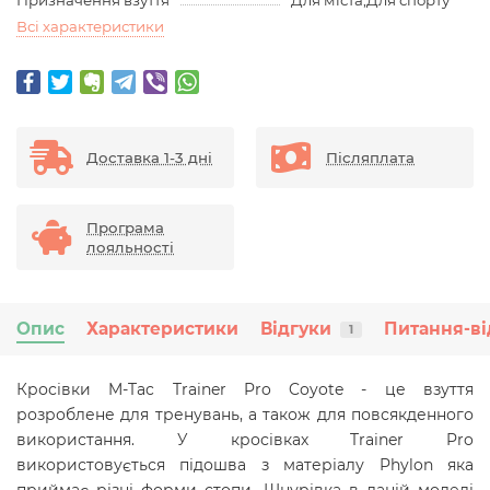
Призначення взуття
Для міста,Для спорту
Всі характеристики
Доставка 1-3 дні
Післяплата
Програма
лояльності
Опис
Характеристики
Відгуки
Питання-ві
1
Кросівки M-Tac Trainer Pro Coyote - це взуття
розроблене для тренувань, а також для повсякденного
використання. У кросівках Trainer Pro
використовується підошва з матеріалу Phylon яка