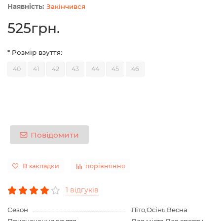
Закінчився
525грн.
* Розмір взуття:
40
41
42
43
44
45
46
Повідомити
В закладки
порівняння
1 відгуків
Сезон
Літо,Осінь,Весна