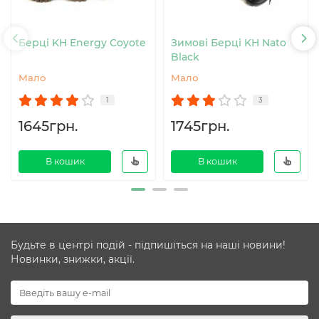
Берці KH Energy Coyote
Зимові Берці KH Nato
Black
Мало
Мало
1
3
1645грн.
1745грн.
В кошик
В кошик
Будьте в центрі подій - підпишіться на наші новини!
Новинки, знижки, акції.