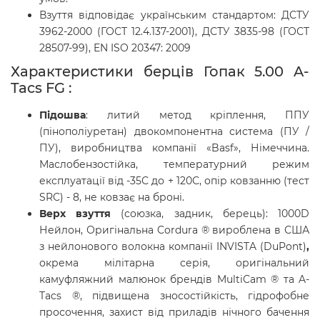
Взуття відповідає українським стандартом: ДСТУ
3962-2000 (ГОСТ 12.4.137-2001), ДСТУ 3835-98 (ГОСТ
28507-99), EN ISO 20347: 2009
Характеристики берців Гопак 5.00 A-
Tacs FG :
Підошва
: литий метод кріплення, ППУ
(пінополіуретан) двокомпонентна система (ПУ /
ПУ), виробництва компанії «Basf», Німеччина.
Маслобензостійка, температурний режим
експлуатації від -35С до + 120С, опір ковзанню (тест
SRC) - 8, не ковзає на броні.
Верх взуття
(союзка, задник, берець): 1000D
Нейлон, Оригінальна Cordura ® вироблена в США
з нейлонового волокна компанії INVISTA (DuPont)
,
окрема мілітарна серія, оригінальний
камуфляжний малюнок брендів MultiCam ® та A-
Tacs ®, підвищена зносостійкість, гідрофобне
просочення, захист від приладів нічного бачення