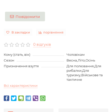
Повідомити
В закладки
порівняння
0 відгуків
Кому (стать, вік)
Чоловікам
Сезон
Весна,Літо,Осінь
Призначення взуття
Для полювання,Для
рибалки,Для
туризму,Військове та
тактичне
Всі характеристики