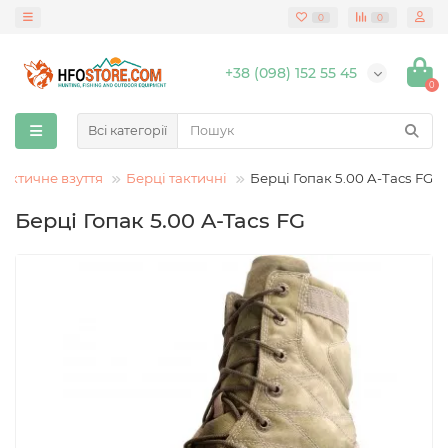
0
0
+38 (098) 152 55 45
0
Всі категорії
тактичне взуття
Берці тактичні
Берці Гопак 5.00 A-Tacs FG
Берці Гопак 5.00 A-Tacs FG