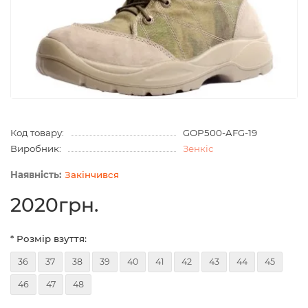
Код товару:
GOP500-AFG-19
Виробник:
Зенкіс
Закінчився
2020грн.
* Розмір взуття:
36
37
38
39
40
41
42
43
44
45
46
47
48