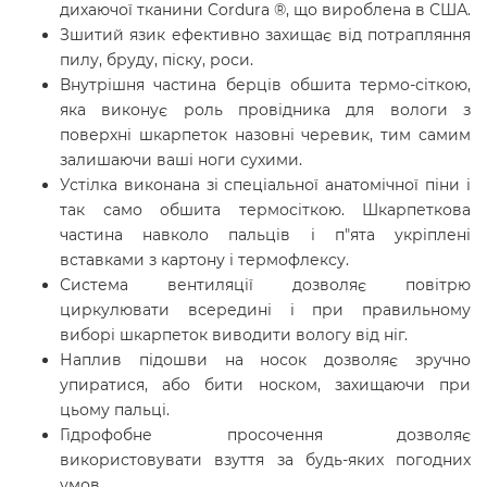
дихаючої тканини Cordura ®, що вироблена в США.
Зшитий язик ефективно захищає від потрапляння
пилу, бруду, піску, роси.
Внутрішня частина берців обшита термо-сіткою,
яка виконує роль провідника для вологи з
поверхні шкарпеток назовні черевик, тим самим
залишаючи ваші ноги сухими.
Устілка виконана зі спеціальної анатомічної піни і
так само обшита термосіткою. Шкарпеткова
частина навколо пальців і п"ята укріплені
вставками з картону і термофлексу.
Система вентиляції дозволяє повітрю
циркулювати всередині і при правильному
виборі шкарпеток виводити вологу від ніг.
Наплив підошви на носок дозволяє зручно
упиратися, або бити носком, захищаючи при
цьому пальці.
Гідрофобне
просочення
дозволяє
використовувати взуття за будь-яких погодних
умов.