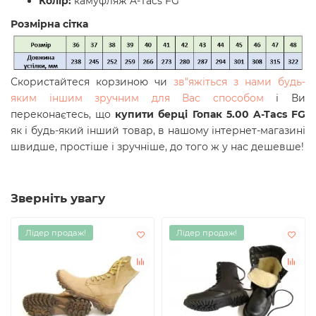
Колір:
камуфляж A-Tacs FG
Розмірна сітка
Скористайтеся корзиною чи
зв"яжіться з нами будь-
яким іншим зручним для Вас способом
і Ви
переконаєтесь, що
купити берці Гопак 5.00 A-Tacs FG
як і будь-який інший товар, в нашому інтернет-магазині
швидше, простіше і зручніше, до того ж у нас дешевше!
Зверніть увагу
Лідер продаж!
Лідер продаж!