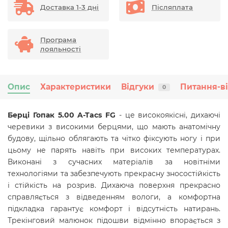
Доставка 1-3 дні
Післяплата
Програма
лояльності
Опис
Характеристики
Відгуки
Питання-в
0
Берці Гопак 5.00 A-Tacs FG
- це високоякісні, дихаючі
черевики з високими берцями, що мають анатомічну
будову, щільно облягають та чітко фіксують ногу і при
цьому не парять навіть при високих температурах.
Виконані з сучасних матеріалів за новітніми
технологіями та забезпечують прекрасну зносостійкість
і стійкість на розрив. Дихаюча поверхня прекрасно
справляється з відведенням вологи, а комфортна
підкладка гарантує комфорт і відсутність натирань.
Трекінговий малюнок підошви відмінно впорається з