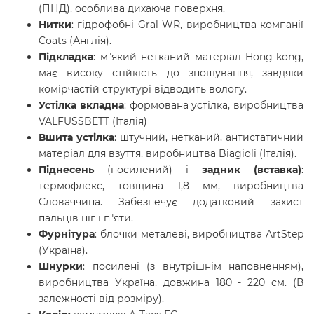
(ПНД), особлива дихаюча поверхня.
Нитки
: гідрофобні Gral WR, виробництва компанії
Coats (Англія).
Підкладка
: м"який нетканий матеріал Hong-kong,
має високу стійкість до зношування, завдяки
комірчастій структурі відводить вологу.
Устілка вкладна
: формована устілка, виробництва
VALFUSSBETT (Італія)
Вшита устілка
: штучний, нетканий, антистатичний
матеріал для взуття, виробництва Biagioli (Італія).
Піднесень
(посилений) і
задник (вставка)
:
термофлекс, товщина 1,8 мм, виробництва
Словаччина. Забезпечує додатковий захист
пальців ніг і п"яти.
Фурнітура
: блочки металеві, виробництва ArtStep
(Україна).
Шнурки
: посилені (з внутрішнім наповненням),
виробництва Україна, довжина 180 - 220 см. (В
залежності від розміру).