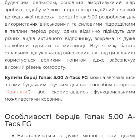
будь-яким рельєфом, основний амортизуючий шар
зробить ходьбу м"якою, а протектор надійний і чіпкий
до будь-якої поверхні. Берці Гопак 5.00 розроблені для
використання військовими та силовими підрозділами
в теплий період року, однак відмінно підійдуть для
різних видів активного відпочинку, зокрема їх дуже
полюбили туристи та мисливці. Взуття має багато
схвальних відгуків як від військових так і від цивільних і
користується великим попитом, адже забезпечує
високий рівень комфорту.
Купити берці Гопак 5.00 A-Tacs FG
можна зв"язавшись
з нами будь-яким зручним для вас способом (сторінка
"
Контакти
"), або скориставшись функціональними
можливостями корзини.
Особливості берців Гопак 5.00 A-
Tacs FG
Виготовляються з дуже міцної і при цьому