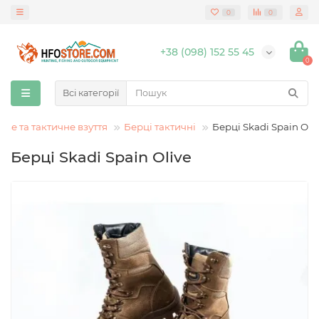
0
0
+38 (098) 152 55 45
0
Всі категорії
ове та тактичне взуття
Берці тактичні
Берці Skadi Spain Oli
Берці Skadi Spain Olive