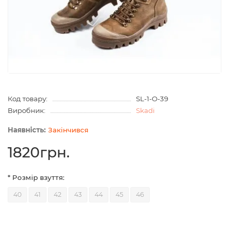
Код товару:
SL-1-O-39
Виробник:
Skadi
Закінчився
1820грн.
* Розмір взуття:
40
41
42
43
44
45
46