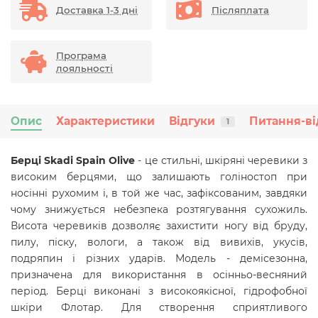
Доставка 1-3 дні
Післяплата
Програма
лояльності
Опис
Характеристики
Відгуки
Питання-ві
1
Берці Skadi Spain Olive
- це стильні, шкіряні черевики з
високим берцями, що залишають голіностоп при
носінні рухомим і, в той же час, зафіксованим, завдяки
чому знижується небезпека розтягування сухожиль.
Висота черевиків дозволяє захистити ногу від бруду,
пилу, піску, вологи, а також від вивихів, укусів,
подряпин і різних ударів. Модель - демісезонна,
призначена для використання в осінньо-весняний
період. Берці виконані з високоякісної, гідрофобної
шкіри Флотар. Для створення сприятливого