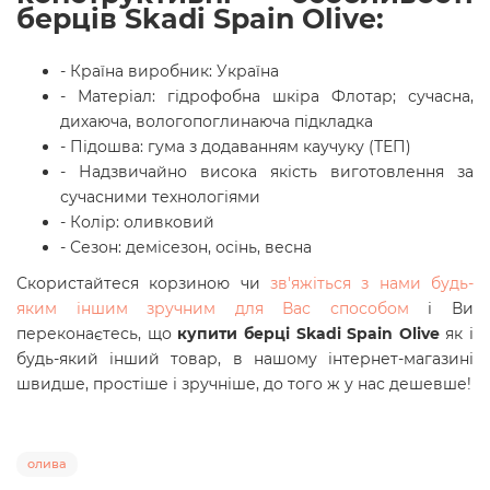
берців Skadi Spain Olive:
- Країна виробник: Україна
- Матеріал: гідрофобна шкіра Флотар; сучасна,
дихаюча, вологопоглинаюча підкладка
- Підошва:
гума з додаванням каучуку (ТЕП)
- Надзвичайно висока якість виготовлення за
сучасними технологіями
- Колір: оливковий
- Сезон: демісезон, осінь, весна
Скористайтеся корзиною чи
зв'яжіться з нами будь-
яким іншим зручним для Вас способом
і Ви
переконаєтесь, що
купити берці Skadi Spain Olive
як і
будь-який інший товар, в нашому інтернет-магазині
швидше, простіше і зручніше, до того ж у нас дешевше!
олива