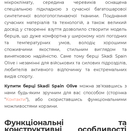
мікроклімату, середина черевиків оснащена
спеціальною підкладкою з
сучасної багатошарової
синтетичної вологопоглинаючої тканини
. Поєднання
сучасних матеріалів та технологій, а також великий
досвід у створенні взуття дозволило створити модель
берців, що дуже комфортна у широкому колі погодних
та температурних умов, володіє хорошими
споживчими якостями, стильним виглядом та
винятковою надійністю. Саме тому берці Skadi Spain
Olive і незамінні для військових та силових підрозділів,
любителів активного відпочинку та екстремальних
видів спорту.
Купити берці Skadi Spain Olive
можна зв'язавшись з
нами будь-яким зручним для вас способом (сторінка
"
Контакти
"), або скориставшись функціональними
можливостями корзини.
Функціональні та
конструктивні особливості