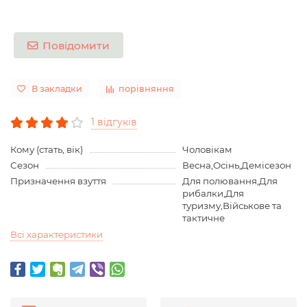
Повідомити
В закладки
порівняння
1 відгуків
Кому (стать, вік)
Чоловікам
Сезон
Весна,Осінь,Демісезон
Призначення взуття
Для полювання,Для
рибалки,Для
туризму,Військове та
тактичне
Всі характеристики