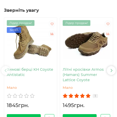
Зверніть увагу
Лідер продаж!
Лідер продаж!
ЗИМА
Зимові берці KH Coyote
Літні кросівки Armos
Antistatic
(Hamars) Summer
Lattice Coyote
Мало
Мало
1
1845грн.
1495грн.