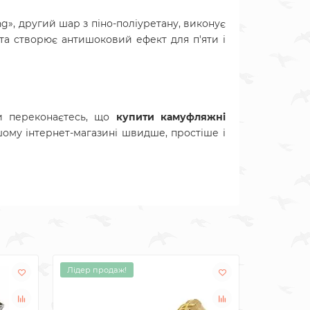
», другий шар з піно-поліуретану, виконує
 та створює антишоковий ефект для п'яти і
 переконаєтесь, що
купити камуфляжні
шому інтернет-магазині швидше, простіше і
Лідер продаж!
Лідер про