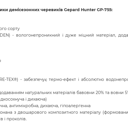
тики демісезонних черевиків Gepard Hunter GP-755:
ого сорту
00 DEN) - вологонепроникний і дуже міцний матеріал, д
р
E-TEX®) - забезпечує термо-ефект і абсолютно водонепро
з додаванням натуральних матеріалів бавовни 20% та вовни 
идкосохнуча і дихаюча)
ична, антимікробна, дихаюча, гіпоалергенна
иконана з двошарового композитного матеріалу (формован
в і проколів.