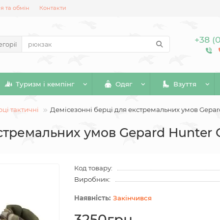
 та обмін
Контакти
+38 (
егорії
Туризм і кемпінг
Одяг
Взуття
ці тактичні
Демісезонні берці для екстремальних умов Gepar
стремальних умов Gepard Hunter 
Код товару:
Виробник:
Закінчився
3250грн.