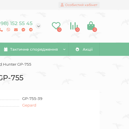
Особистий кабінет
098) 152 55 45
0
0
0
Тактичне спорядження
Акції
d Hunter GP-755
GP-755
GP-755-39
Gepard