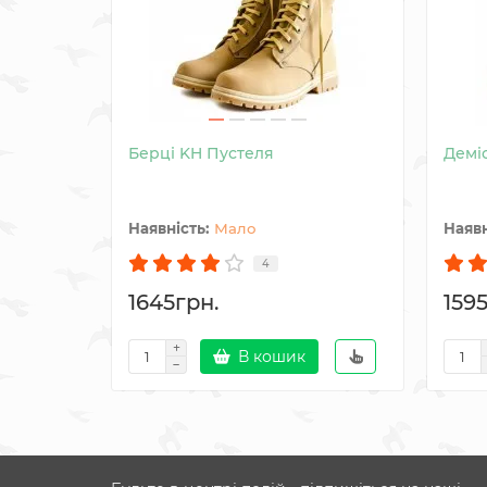
Берці KH Пустеля
Демі
Мало
4
1645грн.
159
В кошик