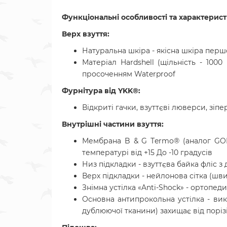
Функціональні особливості та характерис
Верх взуття:
Натуральна шкіра - якісна шкіра перш
Матеріал Hardshell (щільність - 10
просоченням Waterproof
Фурнітура від YKK®:
Відкриті гачки, взуттєві люверси, зіпе
Внутрішні частини взуття:
Мембрана B & G Тermo® (аналог GOR
температурі від +15 До -10 градусів
Низ підкладки - взуттєва байка фліс 
Верх підкладки - нейлонова сітка (шв
Знімна устілка «Anti-Shock» - ортопед
Основна антипрокольна устілка - в
дублюючої тканини) захищає від порізі