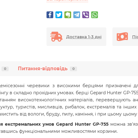
Доставка 1-3 дні
Пі
Питання-відповідь
0
0
емісезонні черевики з високими берцями призначені дл
інгу в складно прохідних умовах. берці Gepard Hunter GP-75
танням високотехнологічних матеріалів, перевершують ан
уктур, туристів, мисливців, рибалок, екстремалів та інших 
захистить від вологи, бруду, пилу, каміння, і при цьому цьо
ля екстремальних умов Gepard Hunter GP-755
можна зв'я
иставшись функціональними можливостями корзини.