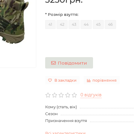
* Розмір взуття:
41
42
43
44
45
46
Повідомити
В закладки
порівняння
0 відгуків
Кому (стать, вік)
Сезон
Призначення взуття
Всі характеристики