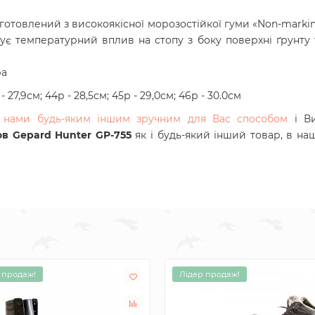
товлений з високоякісної морозостійкої гуми «Non-marking
жує температурний вплив на стопу з боку поверхні ґрунту
ра
 - 27,9см; 44р - 28,5см; 45р - 29,0см; 46р - 30.0см
 з нами будь-яким іншим зручним для Вас способом
і Ви
ов Gepard Hunter GP-755
як і будь-який інший товар, в на
 продаж!
Лідер продаж!