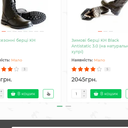
сезонні берці KH
Зимові берці KH Black
Antistatic 3.0 (на натурал
хутрі)
Мало
Мало
3
5
5грн.
2045грн.
В кошик
В кошик