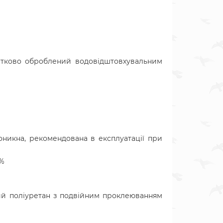
одатково оброблений водовідштовхувальним
никна, рекомендована в експлуатації при
5%
ий поліуретан з подвійним проклеюванням