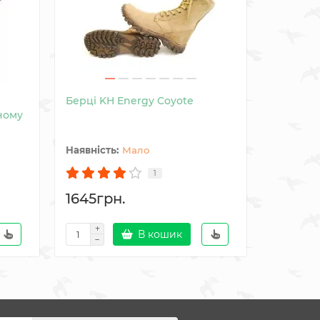
Берці KH Energy Coyote
Зимові Б
ьному
Мало
1
1645грн.
1745гр
В кошик