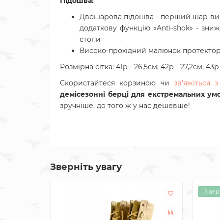
Підошва:
Двошарова підошва - перший шар виго
додаткову функцію «Anti-shok» - зни
стопи
Високо-прохідний малюнок протекто
Розмірна сітка:
41р - 26,5см; 42р - 27,2см; 43р
Скористайтеся корзиною чи
зв'яжіться
демісезонні берці для екстремальних ум
зручніше, до того ж у нас дешевше!
Зверніть увагу
Лідер