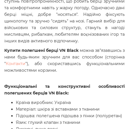
ступінь повітропроникності, що робить берці зручними
та комфортними навіть у жарку погоду. Одночасно дані
берці міцні, добре "носяться". Надійно фіксують
щиколотку та зручно "сидять" на нозі. Гарний вибір для
військових та силових структур, стануть в нагоді
мисливцям, рибалкам, любителям воєнізованих ігор та
інших видів активного відпочинку.
Купити полегшені берці VN Black
можна зв"язавшись з
нами будь-яким зручним для вас способом (сторінка
"
Контакти
"), або скориставшись функціональними
можливостями корзини.
Функціональні та конструктивні особливості
полегшених берців VN Black:
Країна виробник: Україна
Матеріал: шкіра зі вставками з тканини
Підошва: полегшена підошва з пінки (поліуретан)
Язик: глухий клапан з тканини