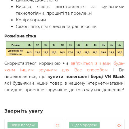
Дихаючі, дуже легкі
Висока якість виготовлення за сучасними
технологіями, прошиті та проклеєні
Колір: чорний
Сезон: літо, пізня весна та рання осінь
Розмірна сітка
Скористайтеся корзиною чи
зв"яжіться з нами будь-
яким іншим зручним для Вас способом
і Ви
переконаєтесь, що
купити
полегшені берці VN Black
як і будь-який інший товар, в нашому інтернет-магазині
швидше, простіше і зручніше, до того ж у нас дешевше!
Зверніть увагу
Лідер продаж!
Лідер продаж!