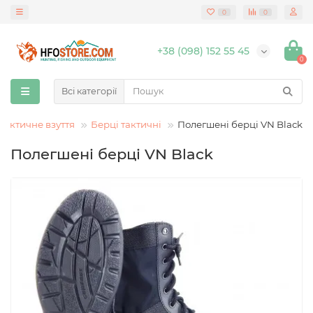
0
0
+38 (098) 152 55 45
0
Всі категорії
 тактичне взуття
Берці тактичні
Полегшені берці VN Black
Полегшені берці VN Black