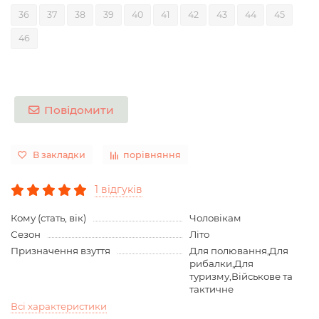
36
37
38
39
40
41
42
43
44
45
46
Повідомити
В закладки
порівняння
1 відгуків
Кому (стать, вік)
Чоловікам
Сезон
Літо
Призначення взуття
Для полювання,Для
рибалки,Для
туризму,Військове та
тактичне
Всі характеристики