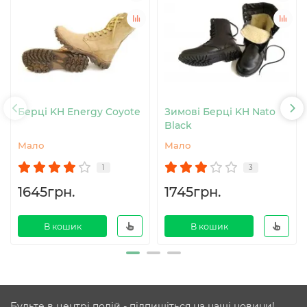
Берці KH Energy Coyote
Зимові Берці KH Nato
Black
Мало
Мало
1
3
1645грн.
1745грн.
В кошик
В кошик
Будьте в центрі подій - підпишіться на наші новини!