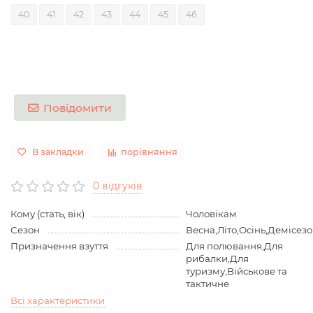
40
41
42
43
44
45
46
Повідомити
В закладки
порівняння
0 відгуків
Кому (стать, вік)
Чоловікам
Сезон
Весна,Літо,Осінь,Демісез
Призначення взуття
Для полювання,Для
рибалки,Для
туризму,Військове та
тактичне
Всі характеристики