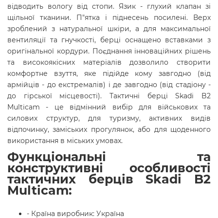
відводить вологу від стопи. Язик - глухий клапан зі
щільної тканини. П"ятка і піднесень посилені. Верх
зроблений з натуральної шкіри, а для максимальної
вентиляції та гнучкості, берці оснащено вставками з
оригінальної кордури
. Поєднання інноваційних рішень
та високоякісних матеріалів дозволило створити
комфортне взуття, яке підійде кому завгодно (від
армійців - до екстремалів) і де завгодно (від стадіону -
до гірської місцевості). Тактичні берці Skadi B2
Multicam - це відмінний вибір для військових та
силових структур, для туризму, активних видів
відпочинку, заміських прогулянок, або для щоденного
використання в міських умовах.
Функціональні та
конструктивні особливості
тактичних берців Skadi B2
Multicam:
- Країна виробник: Україна