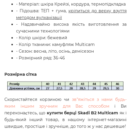
- Матеріал: шкіра Крейзі,
кордура
, термопідкладка
- Підошва: ТЕП + гума
,
кріпиться до верху взуття
методом вулканізації
- Надзвичайно висока якість виготовлення за
сучасними технологіями
- Колір шкіри: бежевий
- Колір тканини: камуфляж Multicam
- Сезон: весна, літо, осінь, демісезон
- Розмірний ряд: 36-46
Розмірна сітка
Скористайтеся корзиною чи
зв"яжіться з нами будь-
яким іншим зручним для Вас способом
і Ви
переконаєтесь, що
купити берці Skadi B2 Multicam
як і
будь-який інший товар, в нашому інтернет-магазині
швидше, простіше і зручніше, до того ж у нас дешевше!