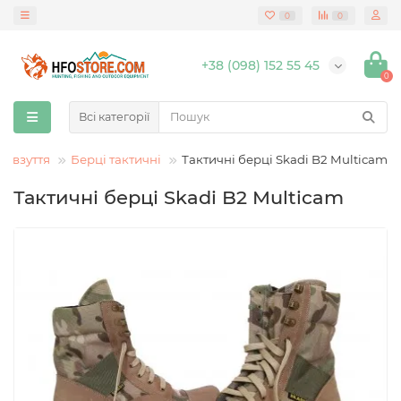
0
0
+38 (098) 152 55 45
0
Всі категорії
е взуття
Берці тактичні
Тактичні берці Skadi B2 Multicam
Тактичні берці Skadi B2 Multicam