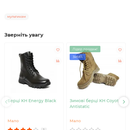
мультикам
Зверніть увагу
Лідер продаж!
ЗИМА
Берці KH Energy Black
Зимові берці KH Coyote
Antistatic
Мало
Мало
1