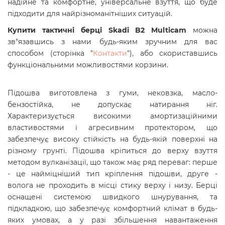
надійне та комфортне, універсальне взуття, що буде
підходити для найрізноманітніших ситуацій.
Купити тактичні берці Skadi B2 Multicam
можна
зв"язавшись з нами будь-яким зручним для вас
способом (сторінка "
Контакти
"), або скориставшись
функціональними можливостями корзини.
Підошва виготовлена з гуми, нековзка, масло-
бензостійка, не допускає натирання ніг.
Характеризується високими амортизаційними
властивостями і агресивним протектором, що
забезпечує високу стійкість на будь-якій поверхні на
різному грунті. Підошва кріпиться до верху взуття
методом вулканізації, що також має ряд переваг: перше
- це найміцніший тип кріплення підошви, друге -
волога не проходить в місці стику верху і низу. Берці
оснащені системою швидкого шнурування, та
підкладкою, що забезпечує комфортний клімат в будь-
яких умовах, а у разі збільшення навантаження