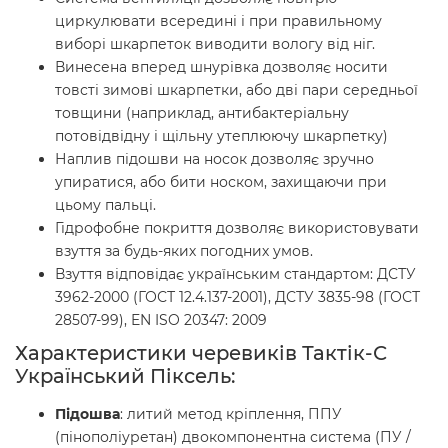
циркулювати всередині і при правильному
виборі шкарпеток виводити вологу від ніг.
Винесена вперед шнурівка дозволяє носити
товсті зимові шкарпетки, або дві пари середньої
товщини (наприклад, антибактеріальну
потовідвідну і щільну утеплюючу шкарпетку)
Наплив підошви на носок дозволяє зручно
упиратися, або бити носком, захищаючи при
цьому пальці.
Гідрофобне покриття дозволяє використовувати
взуття за будь-яких погодних умов.
Взуття відповідає українським стандартом: ДСТУ
3962-2000 (ГОСТ 12.4.137-2001), ДСТУ 3835-98 (ГОСТ
28507-99), EN ISO 20347: 2009
Характеристики черевиків Тактік-С
Український Піксель:
Підошва
: литий метод кріплення, ППУ
(пінополіуретан) двокомпонентна система (ПУ /