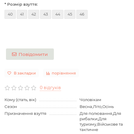
* Розмір взуття:
40
41
42
43
44
45
46
Повідомити
В закладки
порівняння
0 відгуків
Кому (стать, вік)
Чоловікам
Сезон
Весна,Літо,Осінь
Призначення взуття
Для полювання,Для
рибалки,Для
туризму,Військове та
тактичне