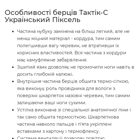
Особливості берців Тактік-С
Український Піксель
Частина нубуку замінена на більш легкий, але не
менш міцний матеріал - кордура, тим самим
полегшивши вагу черевик, не втративши їх
корисних властивостей. Вся частина з кордури
має камуфляжне забарвлення.
Зшитий язик дозволяє не промочити ноги навіть в
досить глибокій калюжі.
Внутрішня частина берців обшита термо-сіткою,
яка виконує роль провідника для вологи з
поверхні шкарпеток назовні черевик, тим самим
залишаючи ваші ноги сухими.
Устілка виконана зі спеціальної анатомічної піни і
так само обшита термосіткою. Шкарпеткова
частина навколо пальців і п'ята укріплені
вставками з картону і термофлексу.
Система вентиляції дозволяє повітрю