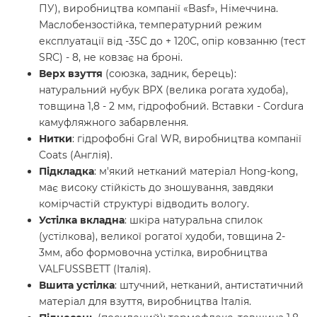
ПУ), виробництва компанії «Basf», Німеччина.
Маслобензостійка, температурний режим
експлуатації від -35С до + 120С, опір ковзанню (тест
SRC) - 8, не ковзає на броні.
Верх взуття
(союзка, задник, берець):
натуральний нубук ВРХ (велика рогата худоба),
товщина 1,8 - 2 мм, гідрофобний. Вставки - Cordura
камуфляжного забарвлення.
Нитки
: гідрофобні Gral WR, виробництва компанії
Coats (Англія).
Підкладка
: м'який нетканий матеріал Hong-kong,
має високу стійкість до зношування, завдяки
комірчастій структурі відводить вологу.
Устілка вкладна
: шкіра натуральна спилок
(устілкова), великої рогатої худоби, товщина 2-
3мм, або формовочна устілка, виробництва
VALFUSSBETT (Італія).
Вшита устілка
: штучний, нетканий, антистатичний
матеріал для взуття, виробництва Італія.