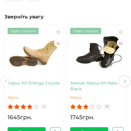
Зверніть увагу
Лідер продаж!
Лідер продаж!
Берці KH Energy Coyote
Зимові Берці KH Nato
Black
Мало
Мало
1
3
1645грн.
1745грн.