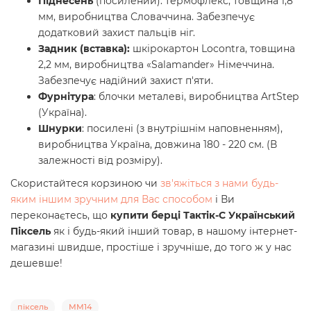
Піднесень
(посилений): термофлекс, товщина 1,8
мм, виробництва Словаччина. Забезпечує
додатковий захист пальців ніг.
Задник (вставка):
шкірокартон Locontra, товщина
2,2 мм, виробництва «Salamander» Німеччина.
Забезпечує надійний захист п'яти.
Фурнітура
: блочки металеві, виробництва ArtStep
(Україна).
Шнурки
: посилені (з внутрішнім наповненням),
виробництва Україна, довжина 180 - 220 см. (В
залежності від розміру).
Скористайтеся корзиною чи
зв'яжіться з нами будь-
яким іншим зручним для Вас способом
і Ви
переконаєтесь, що
купити берці Тактік-С Український
Піксель
як і будь-який інший товар, в нашому інтернет-
магазині швидше, простіше і зручніше, до того ж у нас
дешевше!
піксель
MM14