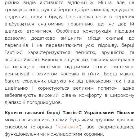
різних видів активного відпочинку. Міцна, але не
громіздка конструкція берців добре захищає від ударів,
подряпин, води і бруду. Постановка ноги в черевик
відбувається анатомічно правильно, що не дає їй
швидко втомитися. Особлива конструкція підошви
дозволяє додатково зміцнити місця схильні до
перегинів і не перевантажити усю підошву. берці
Тактік-С характеризуються легкістю, зручністю та
зносостійкістю. Виконані з сучасних, якісних матеріалів
та оснащені системою підтримки стопи, системою
вентиляції і захистом носочка й п'яти. Берці мають
багато схвальних відгуків як від військових так і від
цивільних і користуються великим попитом, адже
забезпечують високий рівень комфорту в широкому
діапазоні погодних умов.
Купити тактичні берці Тактік-С Український Піксель
можна зв'язавшись з нами будь-яким зручним для вас
способом (сторінка "
Контакти
"), або скориставшись
функціональними можливостями корзини.