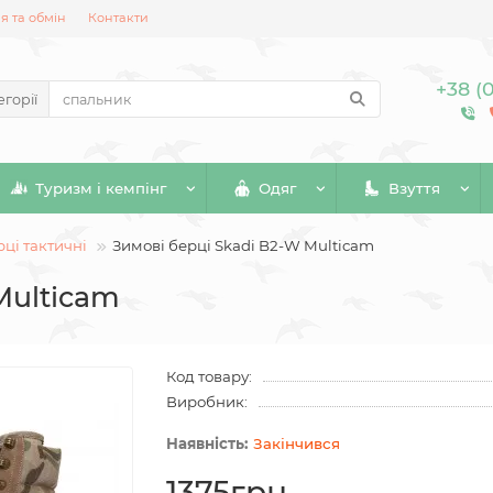
 та обмін
Контакти
+38 (
егорії
Туризм і кемпінг
Одяг
Взуття
ці тактичні
Зимові берці Skadi B2-W Multicam
Multicam
Код товару:
Виробник:
Закінчився
1375грн.