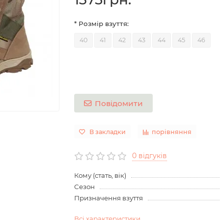
* Розмір взуття:
40
41
42
43
44
45
46
Повідомити
В закладки
порівняння
0 відгуків
Кому (стать, вік)
Сезон
Призначення взуття
Всі характеристики