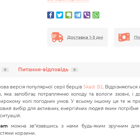
Доставка 1-3 дні
Пі
Питання-відповідь
0
0
ова версія популярної серії берців
Skadi B2
.
Відрізняються
, яка запобігає потраплянню холоду та вологи ззовні, і
окому колі погодних умов. У всьому іншому це те ж прак
довий вибір для активних, енергійних людей яким потрібне 
ситуацій.
cam
можна зв"язавшись з нами будь-яким зручним для 
стями корзини.