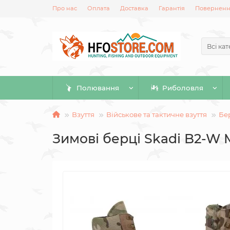
Про нас
Оплата
Доставка
Гарантія
Повернення
Всі кат
Полювання
Риболовля
Взуття
Військове та тактичне взуття
Бер
Зимові берці Skadi B2-W 