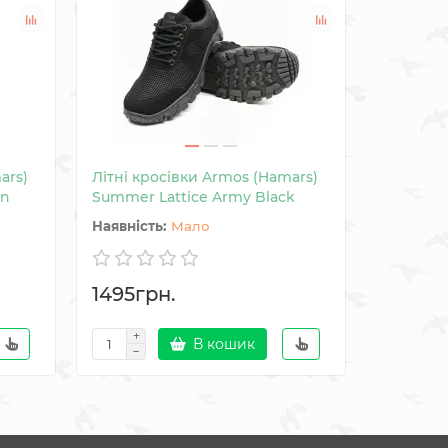
ars)
Літні кросівки Armos (Hamars)
Літні кр
en
Summer Lattice Army Black
Summer 
Мало
1495грн.
1595гр
В кошик