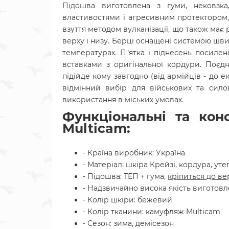
Підошва виготовлена з гуми, нековзка,
властивостями і агресивним протектором, 
взуття методом вулканізації, що також має 
верху і низу. Берці оснащені системою шв
температурах. П"ятка і піднесень посилен
вставками з оригінальної кордури. Поєдн
підійде кому завгодно (від армійців - до ек
відмінний вибір для військових та сило
використання в міських умовах.
Функціональні та кон
Multicam:
- Країна виробник: Україна
- Матеріал:
шкіра Крейзі,
кордура
, ут
- Підошва: ТЕП + гума
,
кріпиться до ве
- Надзвичайно висока якість виготов
- Колір шкіри: бежевий
- Колір тканини: камуфляж Multicam
- Сезон: зима, демісезон