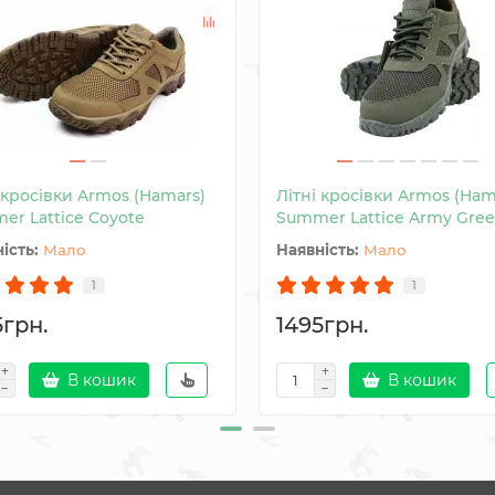
 кросівки Armos (Hamars)
Літні кросівки Armos (Ham
er Lattice Coyote
Summer Lattice Army Gre
Мало
Мало
1
1
5грн.
1495грн.
В кошик
В кошик