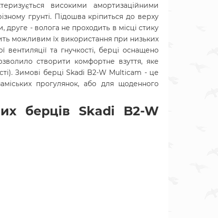
актеризується високими амортизаційними
ізному грунті. Підошва кріпиться до верху
, друге - волога не проходить в місці стику
бить можливим їх використання при низьких
ї вентиляції та гнучкості, берці оснащено
дозволило створити комфортне взуття, яке
ості). Зимові берці Skadi B2-W Multicam - це
заміських прогулянок, або для щоденного
них берців Skadi B2-W