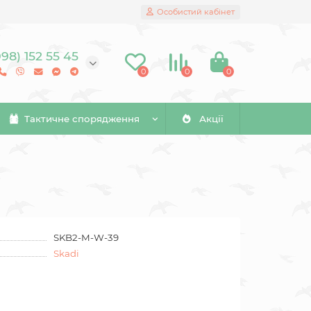
Особистий кабінет
098) 152 55 45
0
0
0
Тактичне спорядження
Акції
SKB2-M-W-39
Skadi