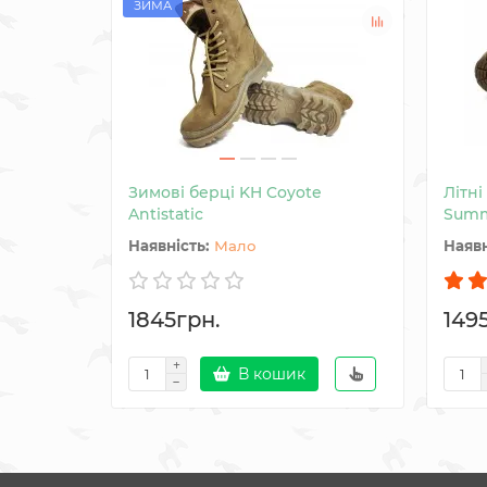
ЗИМА
Зимові берці KH Coyote
Літні
Antistatic
Summ
Мало
1845грн.
149
В кошик