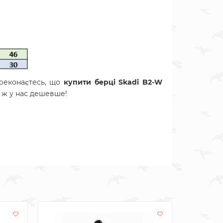
реконаєтесь, що
купити берці Skadi B2-W
о ж у нас дешевше!
Лідер про