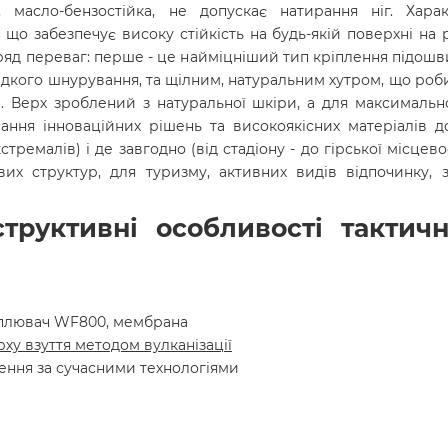
 масло-бензостійка, не допускає натирання ніг. Хар
що забезпечує високу стійкість на будь-якій поверхні на р
ряд переваг: перше - це найміцніший тип кріплення підошви
идкого шнурування, та щілним, натуральним хутром, що ро
і. Верх зроблений з натуральної шкіри, а для максимально
ання інноваційних рішень та високоякісних матеріалів 
стремалів) і де завгодно (від стадіону - до гірської місцев
вих структур, для туризму, активних видів відпочинку, 
структивні особливості тактич
еплювач WF800, мембрана
рху взуття методом вулканізації
лення за сучасними технологіями