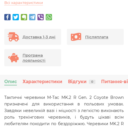
Всі характеристики
Доставка 1-3 дні
Післяплата
Програма
лояльності
Опис
Характеристики
Відгуки
Питання-в
0
Тактичні черевики M-Tac MK.2 R Gen. 2 Coyote Brown
призначені для використання в польових умовах.
Завдяки невеликій вазі і міцності з легкістю виконають
роль трекінгових черевиків, і будуть цікаві всім
любителям походити по бездоріжжю.
Черевики
MK.2 R