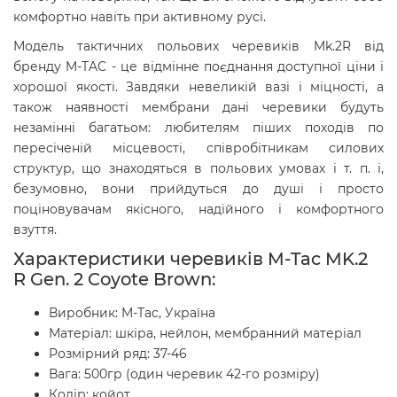
комфортно навіть при активному русі.
Модель тактичних польових черевиків Mk.2R від
бренду M-TAC - це відмінне поєднання доступної ціни і
хорошої якості. Завдяки невеликій вазі і міцності, а
також наявності мембрани дані черевики будуть
незамінні багатьом: любителям піших походів по
пересіченій місцевості, співробітникам силових
структур, що знаходяться в польових умовах і т. п. і,
безумовно, вони прийдуться до душі і просто
поціновувачам якісного, надійного і комфортного
взуття.
Характеристики
черевиків M-Tac MK.2
R Gen. 2 Coyote Brown
:
Виробник: M-Tac, Україна
Матеріал: шкіра, нейлон, мембранний матеріал
Розмірний ряд: 37-46
Вага: 500гр (один черевик 42-го розміру)
Колір: койот