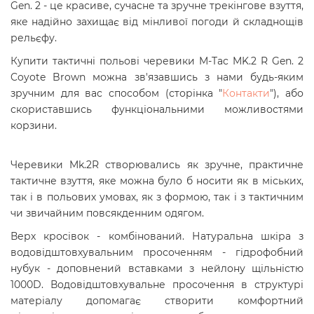
Gen. 2 - це
красиве, сучасне та зручне трекінгове взуття,
яке надійно захищає від мінливої погоди й складнощів
рельєфу.
Купити
тактичні польові черевики M-Tac MK.2 R Gen. 2
Coyote Brown
можна зв'язавшись з нами будь-яким
зручним для вас способом (сторінка "
Контакти
"), або
скориставшись функціональними можливостями
корзини.
Черевики Mk.2R створювались як зручне, практичне
тактичне взуття, яке можна було б носити як в міських,
так і в польових умовах, як з формою, так і з тактичним
чи звичайним повсякденним одягом.
Верх кросівок - комбінований. Натуральна шкіра з
водовідштовхувальним просоченням - гідрофобний
нубук - доповнений вставками з нейлону щільністю
1000D.
Водовідштовхувальне просочення в структурі
матеріалу допомагає створити комфортний