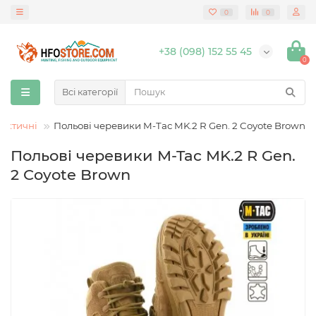
0
0
+38 (098) 152 55 45
0
Всі категорії
актичні
Польові черевики M-Tac MK.2 R Gen. 2 Coyote Brown
Польові черевики M-Tac MK.2 R Gen.
2 Coyote Brown