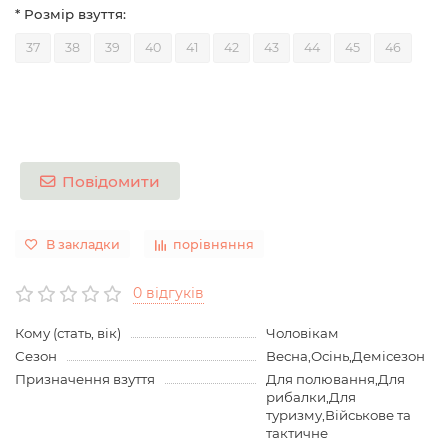
* Розмір взуття:
37
38
39
40
41
42
43
44
45
46
Повідомити
В закладки
порівняння
0 відгуків
Кому (стать, вік)
Чоловікам
Сезон
Весна,Осінь,Демісезон
Призначення взуття
Для полювання,Для
рибалки,Для
туризму,Військове та
тактичне