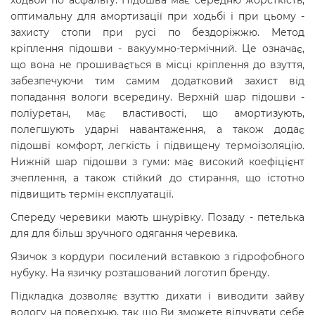
ходьби по асфальту. Підошва має середню жорсткість,
оптимальну для амортизації при ходьбі і при цьому -
захисту стопи при русі по бездоріжжю. Метод
кріплення підошви - вакуумно-термічний. Це означає,
що вона не прошивається в місці кріплення до взуття,
забезпечуючи тим самим додатковий захист від
попадання вологи всередину.
Верхній шар підошви -
поліуретан, має властивості, що амортизують,
полегшують ударні навантаження, а також додає
підошві комфорт, легкість і підвищену термоізоляцію.
Нижній шар підошви з гуми: має високий коефіцієнт
зчеплення, а також стійкий до стирання, що істотно
підвищить термін експлуатації.
Спереду черевики мають шнурівку. Позаду - петелька
для для більш зручного одягання черевика.
Язичок з кордури посилений вставкою з гідрофобного
нубуку. На язичку розташований логотип бренду.
Підкладка дозволяє взуттю дихати і виводити зайву
вологу на поверхню, так що Ви зможете відчувати себе