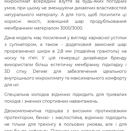
мікроклімат всередині взуття за будь-яких погодних
умов, при цьому не зменшуючи дихаючих властивостей
натурального матеріалу. А для того, щоб посилити ці
корисні якості, зовнішній шар продубльований
мембранним матеріалом 3000/3000.
Дана модель має посилення у вигляді каркасної устілки
з супінатором, а також - додатковий захисний шар
прорезиненої шкіри в 2,8 мм (подвійна гранітоль) на
носку та п'яті. У цій генерації дизайнери бренду
використали більш естетичну мембранну підкладку і
3D сітку Derwei для забезпечення ідеального
внутрішнього мікроклімату та максимального комфорту
для ніг.
Спеціальна колодка відмінно підходить для тривалих
походів і значних спортивних навантажень.
Двокомпонентна підошва з високим протиковзким
протектором, бензо- і маслостійка, відмінно підходить
не тільки для трекінгу в польових умовах, але і для