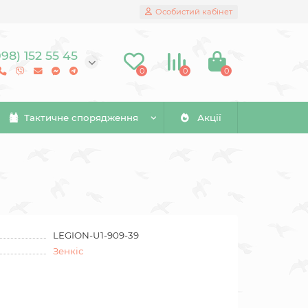
Особистий кабінет
098) 152 55 45
0
0
0
Тактичне спорядження
Акції
LEGION-U1-909-39
Зенкіс