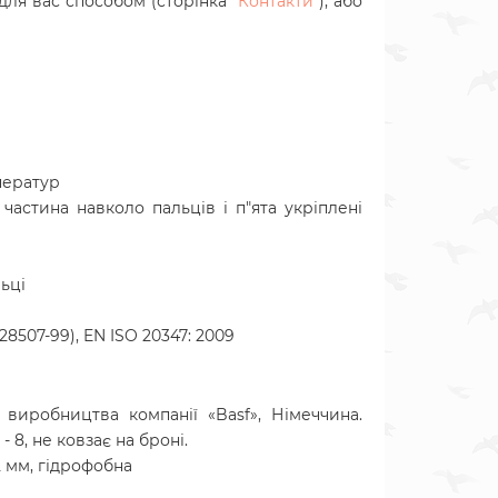
ля вас способом (сторінка "
Контакти
"), або
ператур
частина навколо пальців і п"ята укріплені
ьці
28507-99), EN ISO 20347: 2009
виробництва компанії «Basf», Німеччина.
 8, не ковзає на броні.
2 мм, гідрофобна