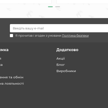
Я прочитав і згоден з умовами
Політика безпеки
имка
Додатково
я
Акції
ка
Блог
Виробники
ення та обмін
ма лояльності