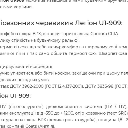
гіон U1-909
можна зв"язавшись з нами будь-яким зручним д
стями корзини.
ісезонних черевикив Легіон U1-909:
дрофобна шкіра ВРХ; вставки - оригінальна Cordura США
лику стійкість на будь-якому рельєфі
термо-сіткою, що забезпечує комфорт в широкому колі тем
томічної піни і так само обшита термосіткою. Шкарпеткова 
ю циркулювати всередині
учно упиратися, або бити носком, захищаючи при цьому пал
удь-яких погодних умов
ам: ДСТУ 3962-2000 (ГОСТ 12.4.137-2001), ДСТУ 3835-98 (ГОСТ 
он U1-909:
ПУ (пінополіуретан) двокомпонентна система (ПУ / ПУ), 
експлуатації від -35С до + 120С, опір ковзанню (тест SRC) -
 натуральна шкіра ВРХ (велика рогата худоба), товщина 1,8 - 
а компанії Coats (Англія).