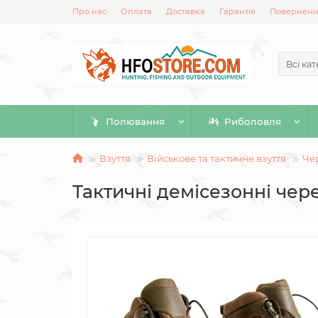
Про нас
Оплата
Доставка
Гарантія
Повернення
Всі кат
Полювання
Риболовля
Взуття
Військове та тактичне взуття
Че
Тактичні демісезонні чер