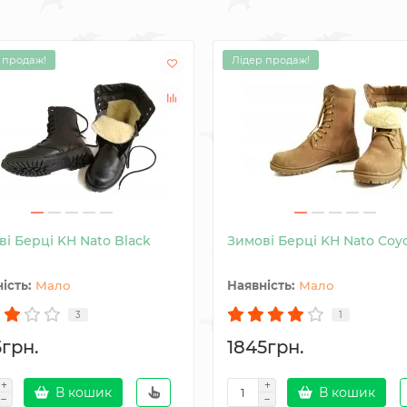
 продаж!
Лідер продаж!
і Берці KH Nato Black
Зимові Берці KH Nato Coy
Мало
Мало
3
1
5грн.
1845грн.
В кошик
В кошик