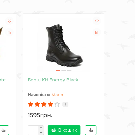
Лідер про
ЗИМА
ote
Берці KH Energy Black
Зимові б
Antistati
Мало
1
1595грн.
1845гр
В кошик