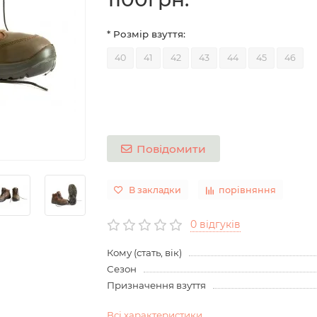
* Розмір взуття:
40
41
42
43
44
45
46
Повідомити
В закладки
порівняння
0 відгуків
Кому (стать, вік)
Сезон
Призначення взуття
Всі характеристики