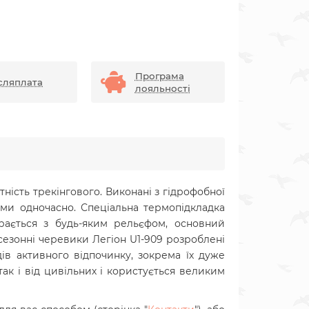
Програма
сляплата
лояльності
тність трекінгового. Виконані з гідрофобної
ми одночасно. Спеціальна термопідкладка
рається з будь-яким рельєфом, основний
сезонні черевики Легіон U1-909 розроблені
ів активного відпочинку, зокрема їх дуже
так і від цивільних і користується великим