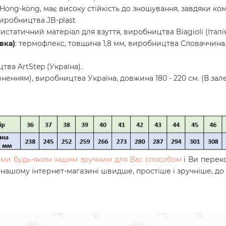
Hong-kong, має високу стійкість до зношування, завдяки ком
виробництва JB-plast
истатичний матеріал для взуття, виробництва Biagioli (Італія
вка)
: термофлекс, товщина 1,8 мм, виробництва Словаччина.
тва ArtStep (Україна).
вненням), виробництва Україна, довжина 180 - 220 см. (В зале
нами будь-яким іншим зручним для Вас способом
і Ви перек
в нашому інтернет-магазині швидше, простіше і зручніше, до