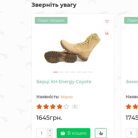
Зверніть увагу
Лідер продаж!
Лідер
Берці KH Energy Coyote
Зимов
Мало
1
1645грн.
174
В кошик