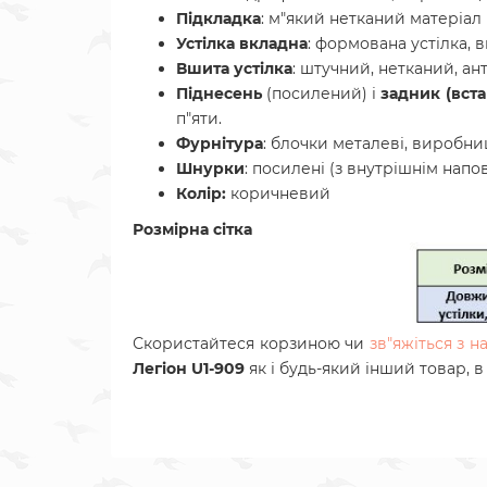
Підкладка
: м"який нетканий матеріал 
Устілка вкладна
: формована устілка, 
Вшита устілка
: штучний, нетканий, ант
Піднесень
(посилений) і
задник (вста
п"яти.
Фурнітура
: блочки металеві, виробниц
Шнурки
: посилені (з внутрішнім напо
Колір:
коричневий
Розмірна сітка
Скористайтеся корзиною чи
зв"яжіться з 
Легіон U1-909
як і будь-який інший товар, 