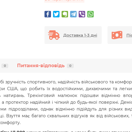
Доставка 1-3 дні
Пі
Питання-відповідь
0
0
обі зручність спортивного, надійність військового та комфор
ури США, що робить їх водостійкими, дихаючими та легки
ть натирань. Трекінговий малюнок підошви відмінно впо
а протектор надійний і чіпкий до будь-якої поверхні. Демі
и підрозділами, однак відмінно підійдуть для різних вид
 Взуття має багато схвальних відгуків як від військових, 
комфорту.