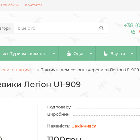
 та обмін
Контакти
+38 (
егорії
Туризм і кемпінг
Одяг
Взуття
ревики тактичні
Тактичні демісезонні черевики Легіон U1-909
евики Легіон U1-909
Код товару:
Виробник:
Закінчився
1100грн.