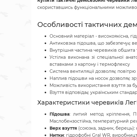
Купити тактичні демісезонні черевики Ле
скориставшись функціональними можливо
Особливості тактичних дем
Основний матеріал - високоякісна, гі
Антиковзка підошва, що забезпечує ве
Внутрішня частина черевиків обшита 
Устілка виконана зі спеціальної ана
вставками з картону і термофлексу
Система вентиляції дозволяє повітр
Наплив підошви на носок дозволяє зр
Можливість використання взуття за б
Взуття відповідає українським стандарт
Характеристики черевиків Легі
Підошва
: литий метод кріплення, П
Маслобензостійка, температурний режим 
Верх взуття
(союзка, задник, берець):
Нитки
: гідрофобні Gral WR, виробництв