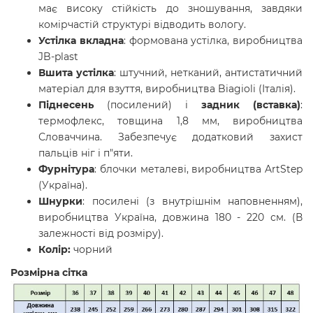
має високу стійкість до зношування, завдяки
комірчастій структурі відводить вологу.
Устілка вкладна
: формована устілка, виробництва
JB-plast
Вшита устілка
: штучний, нетканий, антистатичний
матеріал для взуття, виробництва Biagioli (Італія).
Піднесень
(посилений) і
задник (вставка)
:
термофлекс, товщина 1,8 мм, виробництва
Словаччина. Забезпечує додатковий захист
пальців ніг і п"яти.
Фурнітура
: блочки металеві, виробництва ArtStep
(Україна).
Шнурки
: посилені (з внутрішнім наповненням),
виробництва Україна, довжина 180 - 220 см. (В
залежності від розміру).
Колір:
чорний
Розмірна сітка