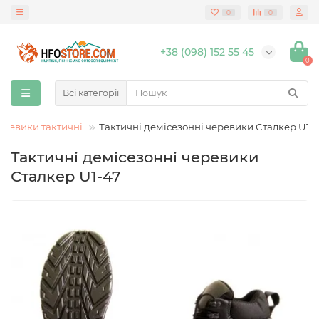
0
0
+38 (098) 152 55 45
0
Всі категорії
еревики тактичні
Тактичні демісезонні черевики Сталкер U1-
Тактичні демісезонні черевики
Сталкер U1-47