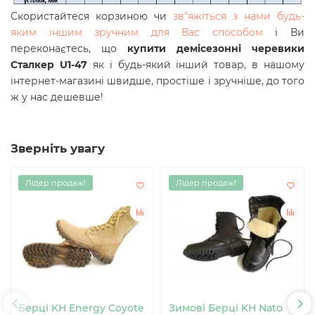
Скористайтеся корзиною чи
зв"яжіться з нами будь-
яким іншим зручним для Вас способом
і Ви
переконаєтесь, що
купити демісезонні черевики
Сталкер U1-47
як і будь-який інший товар, в нашому
інтернет-магазині швидше, простіше і зручніше, до того
ж у нас дешевше!
Зверніть увагу
Лідер продаж!
Лідер продаж!
Берці KH Energy Coyote
Зимові Берці KH Nato