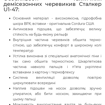
демісезонних черевикив Сталкер
U1-47:
Основний матеріал - високоякісна, гідрофобна
шкіра ВРХ; вставки - оригінальна Cordura США
Антиковзка підошва, що забезпечує велику
стійкість на будь-якому рельєфі
Внутрішня частина черевиків обшита термо-
сіткою, що забезпечує комфорт в широкому колі
температур
Устілка виконана зі спеціальної анатомічної піни і
так само обшита термосіткою. Шкарпеткова
частина навколо пальців і п"ята укріплені
вставками з картону і термофлексу
Система вентиляції дозволяє повітрю
циркулювати всередині
Наплив підошви на носок дозволяє зручно
упиратися, або бити носком, захищаючи при
цьому пальці
Можливість використання взуття за будь-яких