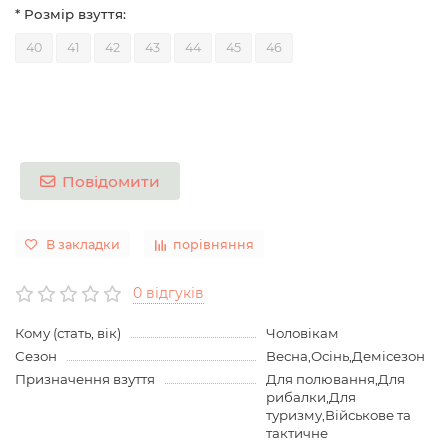
* Розмір взуття:
40
41
42
43
44
45
46
Повідомити
В закладки
порівняння
0 відгуків
Кому (стать, вік)
Чоловікам
Сезон
Весна,Осінь,Демісезон
Призначення взуття
Для полювання,Для
рибалки,Для
туризму,Військове та
тактичне