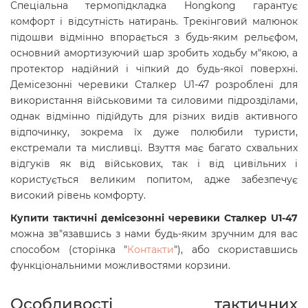
Спеціальна термопідкладка Hongkong гарантує
комфорт і відсутність натирань. Трекінговий малюнок
підошви відмінно впорається з будь-яким рельєфом,
основний амортизуючий шар зробить ходьбу м"якою, а
протектор надійний і чіпкий до будь-якої поверхні.
Демісезонні черевики Сталкер U1-47 розроблені для
використання військовими та силовими підрозділами,
однак відмінно підійдуть для різних видів активного
відпочинку, зокрема їх дуже полюбили туристи,
екстремали та мисливці. Взуття має багато схвальних
відгуків як від військових, так і від цивільних і
користується великим попитом, адже забезпечує
високий рівень комфорту.
Купити тактичні демісезонні черевики Сталкер U1-47
можна зв"язавшись з нами будь-яким зручним для вас
способом (сторінка "
Контакти
"), або скориставшись
функціональними можливостями корзини.
Особливості тактичних