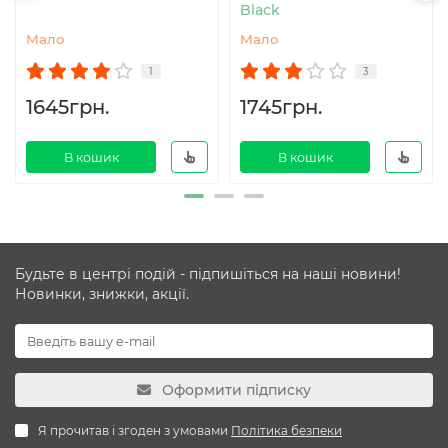
Black
Мало
Мало
1
3
1645грн.
1745грн.
В кошик
В кошик
Будьте в центрі подій - підпишіться на наші новини!
Новинки, знижки, акції.
Оформити підписку
Я прочитав і згоден з умовами
Політика безпеки