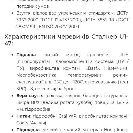
погодних умов
Взуття відповідає українським стандартам: ДСТУ
3962-2000 (ГОСТ 12.4.137-2001), ДСТУ 3835-98 (ГОСТ
28507-99), EN ISO 20347: 2009
Характеристики черевиків Сталкер U1-
47:
Підошва
: литий метод кріплення, ППУ
(пінополіуретан) двокомпонентна система (ПУ /
ПУ), виробництва компанії «Basf», Німеччина.
Маслобензостійка, температурний режим
експлуатації від -35С до + 120С, опір ковзанню (тест
SRC) - 8, не ковзає на броні.
Верх взуття
(союзка, задник, берець): натуральна
шкіра ВРХ (велика рогата худоба), товщина 1,8 - 2
мм, гідрофобна
Нитки
: гідрофобні Gral WR, виробництва компанії
Coats (Англія).
Підкладка
: м"який нетканий матеріал Hong-kong,