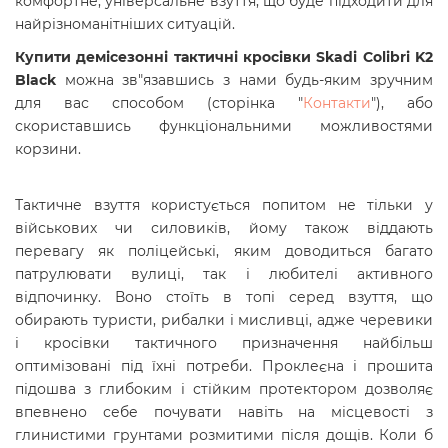
комфортне, універсальне взуття, що буде підходити для
найрізноманітніших ситуацій.
Купити демісезонні тактичні кросівки
Skadi Colibri K2
Black
можна зв"язавшись з нами будь-яким зручним
для вас способом (сторінка "
Контакти
"), або
скориставшись функціональними можливостями
корзини.
Тактичне взуття користується попитом не тільки у
військових чи силовиків, йому також віддають
перевагу як поліцейські, яким доводиться багато
патрулювати вулиці, так і любителі активного
відпочинку. Воно стоїть в топі серед взуття, що
обирають туристи, рибалки і мисливці, адже черевики
і кросівки тактичного призначення найбільш
оптимізовані під їхні потреби. Проклеєна і прошита
підошва з глибоким і стійким протектором дозволяє
впевнено себе почувати навіть на місцевості з
глинистими грунтами розмитими після дощів.
Коли б