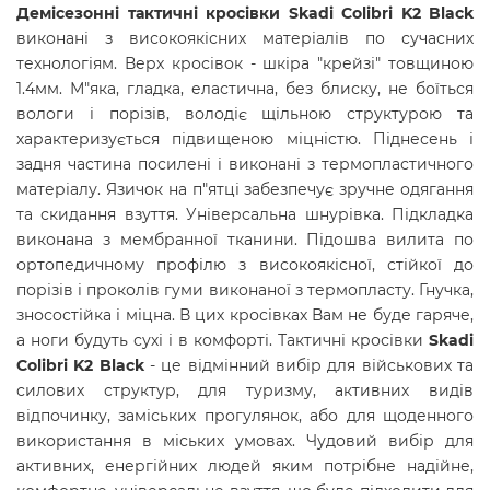
Демісезонні тактичні кросівки Skadi Colibri K2 Black
виконані з високоякісних матеріалів по сучасних
технологіям. Верх кросівок - шкіра "крейзі" товщиною
1.4мм. М"яка, гладка, еластична, без блиску, не боїться
вологи і порізів, володіє щільною структурою та
характеризується підвищеною міцністю. Піднесень і
задня частина посилені і виконані з термопластичного
матеріалу. Язичок на п"ятці забезпечує зручне одягання
та скидання взуття. Універсальна шнурівка. Підкладка
виконана з мембранної тканини. Підошва вилита по
ортопедичному профілю з високоякісної, стійкої до
порізів і проколів гуми виконаної з термопласту. Гнучка,
зносостійка і міцна. В цих кросівках Вам не буде гаряче,
а ноги будуть сухі і в комфорті. Тактичні кросівки
Skadi
Colibri K2 Black
- це відмінний вибір для військових та
силових структур, для туризму, активних видів
відпочинку, заміських прогулянок, або для щоденного
використання в міських умовах. Чудовий вибір для
активних, енергійних людей яким потрібне надійне,