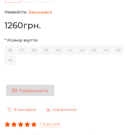
Закінчився
1260грн.
* Розмір взуття:
36
37
38
39
40
41
42
43
44
45
46
Повідомити
В закладки
порівняння
1 відгуків