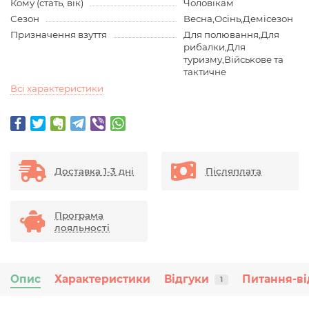
Кому (стать, вік)
Чоловікам
Сезон
Весна,Осінь,Демісезон
Призначення взуття
Для полювання,Для
рибалки,Для
туризму,Військове та
тактичне
Всі характеристики
Доставка 1-3 дні
Післяплата
Програма
лояльності
Опис
Характеристики
Відгуки
Питання-ві
1