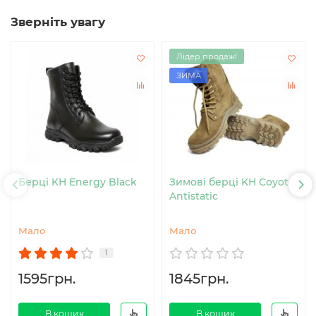
Зверніть увагу
Лідер продаж!
ЗИМА
Берці KH Energy Black
Зимові берці KH Coyote
Antistatic
Мало
Мало
1
1595грн.
1845грн.
В кошик
В кошик