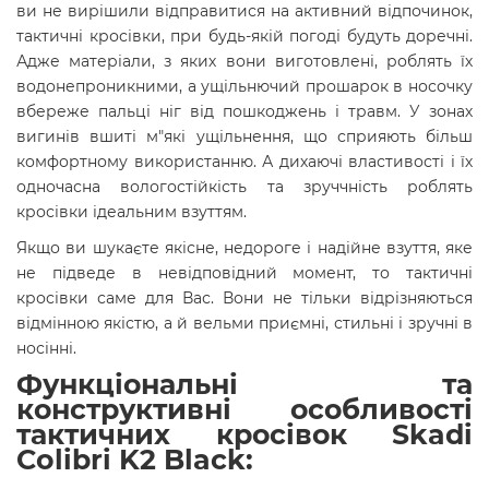
ви не вирішили відправитися на активний відпочинок,
тактичні кросівки, при будь-якій погоді будуть доречні.
Адже матеріали, з яких вони виготовлені, роблять їх
водонепроникними, а ущільнючий прошарок в носочку
вбереже пальці ніг від пошкоджень і травм. У зонах
вигинів вшиті м"які ущільнення, що сприяють більш
комфортному використанню. А дихаючі властивості і їх
одночасна вологостійкість та зруччність роблять
кросівки ідеальним взуттям.
Якщо ви шукаєте якісне, недороге і надійне взуття, яке
не підведе в невідповідний момент, то тактичні
кросівки саме для Вас. Вони не тільки відрізняються
відмінною якістю, а й вельми приємні, стильні і зручні в
носінні.
Функціональні та
конструктивні особливості
тактичних кросівок Skadi
Colibri K2 Black: