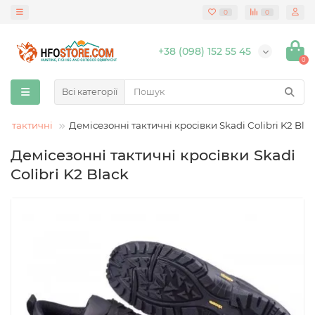
0
0
+38 (098) 152 55 45
0
Всі категорії
ки тактичні
Демісезонні тактичні кросівки Skadi Colibri K2 Bla
Демісезонні тактичні кросівки Skadi
Colibri K2 Black