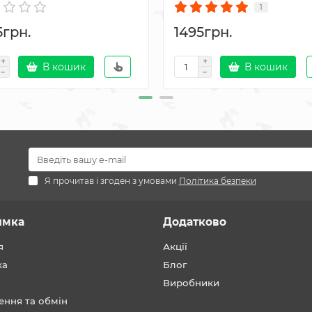
1
5грн.
1495грн.
В кошик
В кошик
Я прочитав і згоден з умовами
Політика безпеки
имка
Додатково
я
Акції
ка
Блог
Виробники
ення та обмін