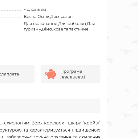
Чоловікам
Весна,Осінь,Демісезон
Для полювання,Для рибалки,Для
туризму,Військове та тактичне
Програма
сляплата
лояльності
 технологіям. Верх кросівок - шкіра "крейзі"
 структурою та характеризується підвищеною
тці забезпечує зручне одягання та скидання