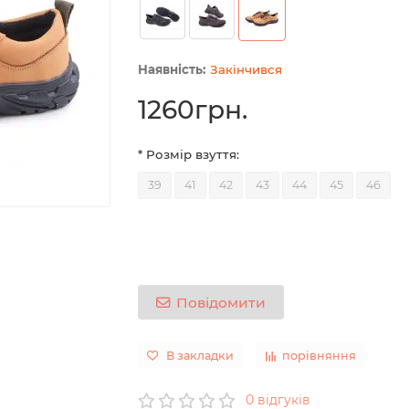
Закінчився
1260грн.
* Розмір взуття:
39
41
42
43
44
45
46
Повідомити
В закладки
порівняння
0 відгуків