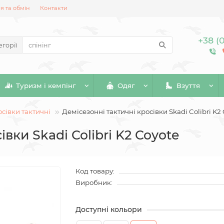
 та обмін
Контакти
+38 (
егорії
Туризм і кемпінг
Одяг
Взуття
сівки тактичні
Демісезонні тактичні кросівки Skadi Colibri K2
вки Skadi Colibri K2 Coyote
Код товару:
Виробник:
Доступні кольори