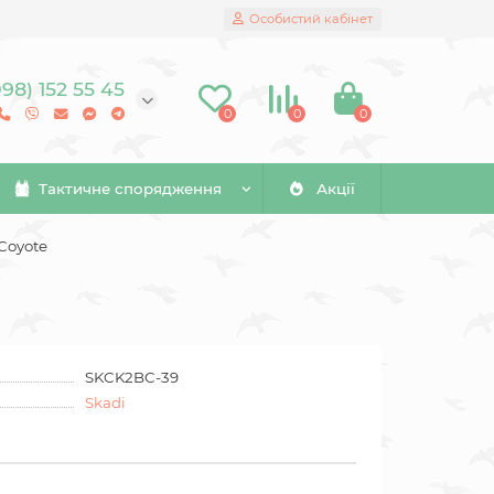
Особистий кабінет
098) 152 55 45
0
0
0
Тактичне спорядження
Акції
 Coyote
SKCK2BC-39
Skadi