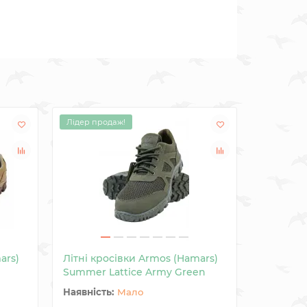
Лідер продаж!
ars)
Літні кросівки Armos (Hamars)
Літні кр
Summer Lattice Army Green
Summer L
Мало