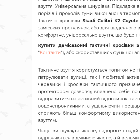
взуття. Універсальна шнурівка. Підкладка 
порізів і проколів гуми виконаної з термопл
Тактичні кросівки
Skadi Colibri K2 Coyote
заміських прогулянок, або для щоденного 
комфортне, універсальне взуття, що буде п
Купити демісезонні тактичні кросівки
S
"
Контакти
"), або скориставшись функціон
Тактичне взуття користується попитом не т
патрулювати вулиці, так і любителі актив
черевики і кросівки тактичного признач
протектором дозволяє впевнено себе поч
відправитися на активний відпочинок, такти
водонепроникними, а ущільнючий прошарок 
сприяють більш комфортному використанню
взуттям.
Якщо ви шукаєте якісне, недороге і надійн
відрізняються відмінною якістю, а й вельми п