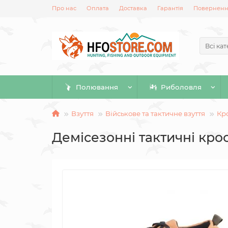
Про нас
Оплата
Доставка
Гарантія
Повернення
Всі кат
Полювання
Риболовля
Взуття
Військове та тактичне взуття
Кро
Демісезонні тактичні кросі