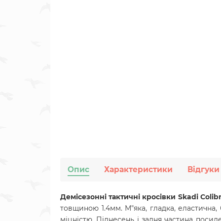
Опис
Характеристики
Відгуки
Демісезонні тактичні кросівки Skadi Colib
товщиною 1.4мм. М"яка, гладка, еластична,
міцністю. Піднесень і задня частина посил