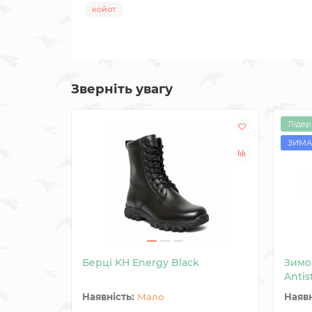
койот
Зверніть увагу
Лідер
ЗИМА
Берці KH Energy Black
Зимо
Antis
Мало