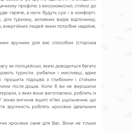
ичному профілю з високоякісної, стійкої до
уде гаряче, а ноги будуть сухі і в комфорті.
, для туризму, активних видів відпочинку,
, енергійних людей яким потрібне надійне,
ким зручним для вас способом (сторінка
агу як поліцейські, яким доводиться багато
бирають туристи, рибалки і мисливці, адже
 і прошита підошва з глибоким і стійким
тими після дощів.
Коли б ви не вирішили
еріали, з яких вони виготовлені, роблять їх
 зонах вигинів вшиті м"які ущільнення, що
та зруччність роблять кросівки ідеальним
ичні кросівки саме для Вас. Вони не тільки