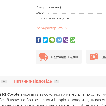
Кому (стать, вік)
Сезон
Призначення взуття
Всі характеристики
Доставка 1-3 дні
Пі
Питання-відповідь
0
0
ri K2 Coyote
виконані з високоякісних матеріалів по сучасних
 без блиску, не боїться вологи і порізів, володіє щільною
ені і виконані з термопластичного матеріалу. Язичок на п"я