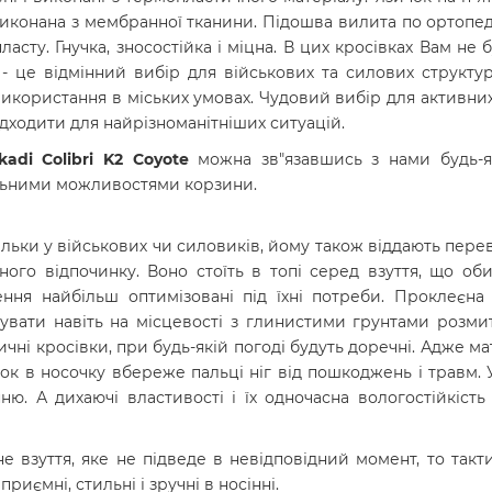
виконана з мембранної тканини. Підошва вилита по ортопед
асту. Гнучка, зносостійка і міцна. В цих кросівках Вам не б
- це відмінний вибір для військових та силових структур
використання в міських умовах. Чудовий вибір для активних
ідходити для найрізноманітніших ситуацій.
kadi Colibri K2 Coyote
можна зв"язавшись з нами будь-я
альними можливостями корзини.
ільки у військових чи силовиків, йому також віддають перев
ного відпочинку. Воно стоїть в топі серед взуття, що о
ення найбільш оптимізовані під їхні потреби. Проклеєна
увати навіть на місцевості з глинистими грунтами розми
чні кросівки, при будь-якій погоді будуть доречні. Адже мат
в носочку вбереже пальці ніг від пошкоджень і травм. У
. А дихаючі властивості і їх одночасна вологостійкість 
е взуття, яке не підведе в невідповідний момент, то такт
риємні, стильні і зручні в носінні.