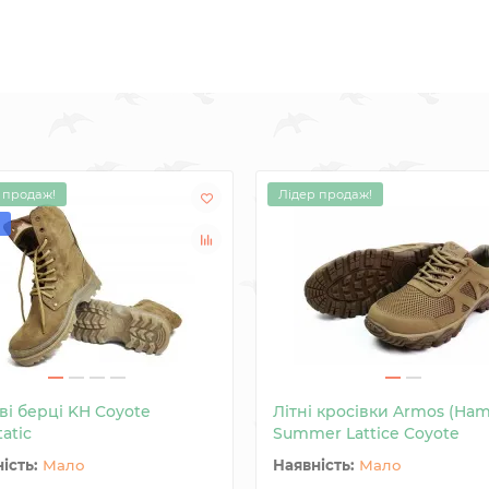
 продаж!
Лідер продаж!
ві берці KH Coyote
Літні кросівки Armos (Ham
tatic
Summer Lattice Coyote
Мало
Мало