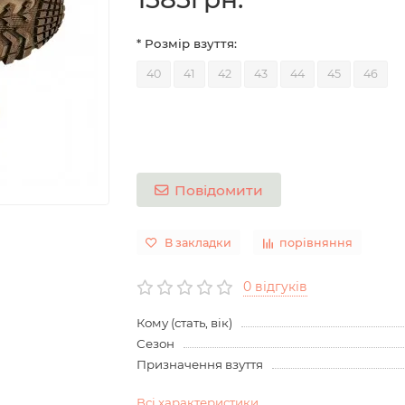
* Розмір взуття:
40
41
42
43
44
45
46
Повідомити
В закладки
порівняння
0 відгуків
Кому (стать, вік)
Сезон
Призначення взуття
Всі характеристики