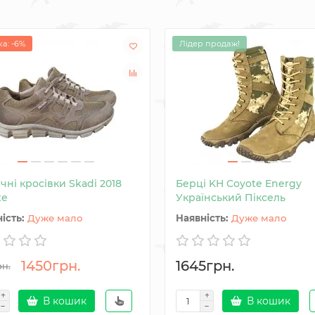
а: -6%
Лідер продаж!
чні кросівки Skadi 2018
Берці KH Coyote Energy
te
Український Піксель
Дуже мало
Дуже мало
1450грн.
1645грн.
рн.
В кошик
В кошик