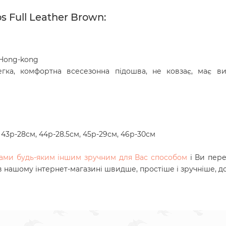
 Full Leather Brown:
 Hong-kong
егка, комфортна всесезонна підошва, не ковзає, має в
, 43р-28см, 44р-28.5см, 45р-29см, 46р-30см
 нами будь-яким іншим зручним для Вас способом
і Ви пере
 в нашому інтернет-магазині швидше, простіше і зручніше, д