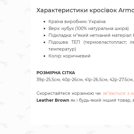
Характеристики кросівок Armos
Країна виробник: Україна
Верх: нубук (100% натуральна шкіра)
Підкладка: м"який нетканий матеріал
Підошва:
ТЕП (термоеластопласт; л
температур)
Колір:
коричневий
РОЗМІРНА СІТКА
39р-25.5см, 40р-26см, 41р-26.5см, 42р-27.5см
Скористайтеся корзиною чи
зв"яжіться з
Leather Brown
як і будь-який інший товар,