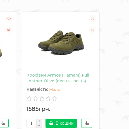
Кросівки Armos (Hamars) Full
Кросівки
Leather Olive (весна - осінь)
Leather B
Мало
1585грн.
1585гр
В кошик