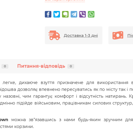
Доставка 1-3 дні
Пі
Питання-відповідь
0
0
е легке, дихаюче взуття призначене для використання 
підошва дозволяє впевнено пересуватись як по місту так і по
 назовні,
чим гарантує комфорт і відсутність натирань. К
ідмінно підійде військовим, працівникам силових структур
Brown
можна зв"язавшись з нами будь-яким зручним для 
стями корзини.