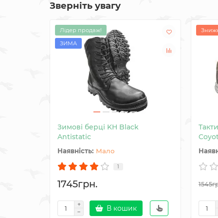
Зверніть увагу
Лідер продаж!
Знижк
ЗИМА
Зимові берці KH Black
Такти
Antistatic
Coyo
Мало
1
1745грн.
1545г
В кошик