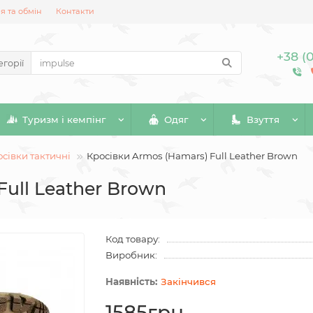
 та обмін
Контакти
+38 (
егорії
Туризм і кемпінг
Одяг
Взуття
сівки тактичні
Кросівки Armos (Hamars) Full Leather Brown
Full Leather Brown
Код товару:
Виробник:
Закінчився
1585грн.