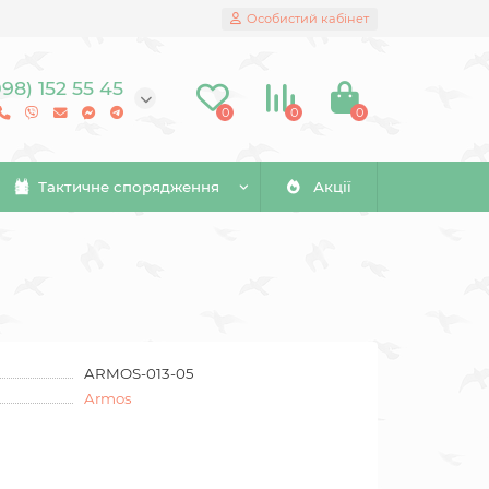
Особистий кабінет
098) 152 55 45
0
0
0
Тактичне спорядження
Акції
ARMOS-013-05
Armos