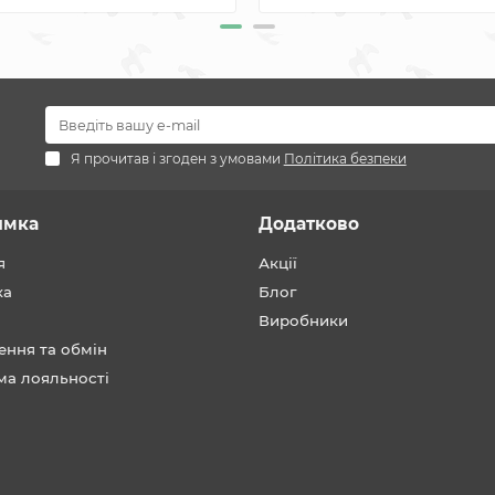
Я прочитав і згоден з умовами
Політика безпеки
имка
Додатково
я
Акції
ка
Блог
Виробники
ення та обмін
ма лояльності