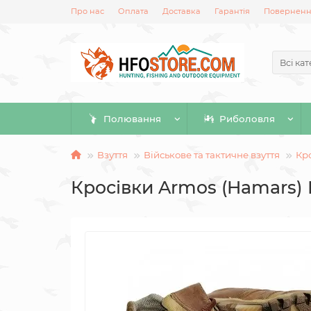
Про нас
Оплата
Доставка
Гарантія
Повернення
Всі кат
Полювання
Риболовля
Взуття
Військове та тактичне взуття
Кро
Кросівки Armos (Hamars) 