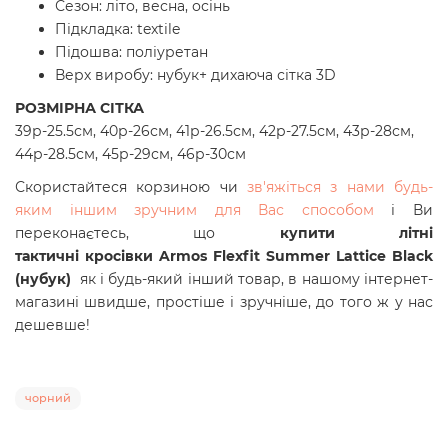
Сезон: літо, весна, осінь
Підкладка: textile
Підошва: поліуретан
Верх виробу: нубук+ дихаюча сітка 3D
РОЗМІРНА СІТКА
39р-25.5см, 40р-26см, 41р-26.5см, 42р-27.5см, 43р-28см,
44р-28.5см, 45р-29см, 46р-30см
Скористайтеся корзиною чи
зв'яжіться з нами будь-
яким іншим зручним для Вас способом
і Ви
переконаєтесь, що
купити літні
тактичні кросівки Armos Flexfit Summer Lattice Black
(нубук)
як і будь-який інший товар, в нашому інтернет-
магазині швидше, простіше і зручніше, до того ж у нас
дешевше!
чорний