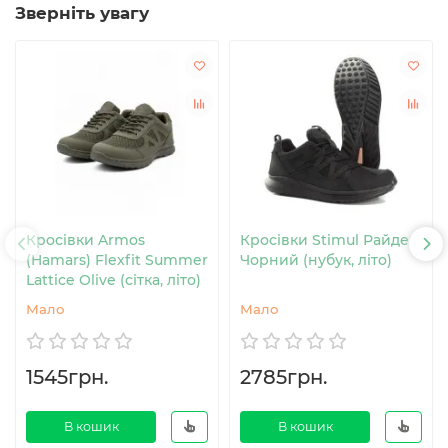
Зверніть увагу
Кросівки Armos
Кросівки Stimul Райдер
(Hamars) Flexfit Summer
Чорний (нубук, літо)
Lattice Olive (сітка, літо)
Мало
Мало
1545грн.
2785грн.
В кошик
В кошик