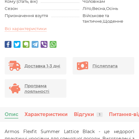
Кому (стать, вік)
Чоловікам
Сезон
Літо,Весна,Осінь
Призначення взуття
Військове та
тактичне,Щоденне
Всі характеристики
Доставка 1-3 дні
Післяплата
Програма
лояльності
Опис
Характеристики
Відгуки
Питання-ві
1
Armos Flexfit Summer Lattice Black - це недорогі
практичні кросівки для спекотної погоди. Виготовлені з