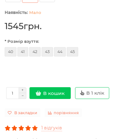
Мало
1545грн.
* Розмір взуття:
40
41
42
43
44
45
В 1 клік
В кошик
В закладки
порівняння
1 відгуків