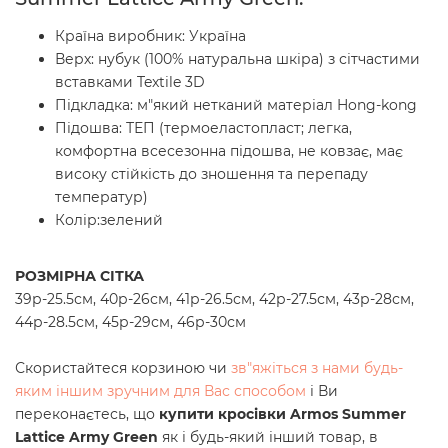
Країна виробник: Україна
Верх: нубук (100% натуральна шкіра) з
сітчастими
вставками
Textile 3D
Підкладка: м"який нетканий матеріал Hong-kong
Підошва:
ТЕП (термоеластопласт; легка,
комфортна всесезонна підошва, не ковзає, має
високу стійкість до зношення та перепаду
температур)
Колір:
зелений
РОЗМІРНА СІТКА
39р-25.5см, 40р-26см, 41р-26.5см, 42р-27.5см, 43р-28см,
44р-28.5см, 45р-29см, 46р-30см
Скористайтеся корзиною чи
зв"яжіться з нами будь-
яким іншим зручним для Вас способом
і Ви
переконаєтесь, що
купити кросівки Armos Summer
Lattice Army Green
як і будь-який інший товар, в