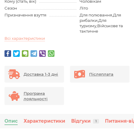
Кому (стать, вік)
Чоловікам
Сезон
Літо
Призначення взуття
Для полювання,Для
рибалки,Для
туризму,Військове та
тактичне
Всі характеристики
Доставка 1-3 дні
Післяплата
Програма
лояльності
Опис
Характеристики
Відгуки
Питання-ві
1