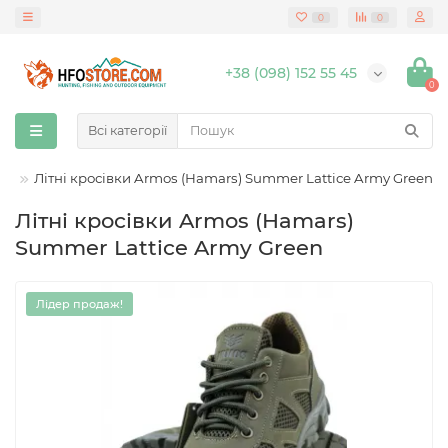
0
0
+38 (098) 152 55 45
0
Всі категорії
ні
Літні кросівки Armos (Hamars) Summer Lattice Army Green
Літні кросівки Armos (Hamars)
Summer Lattice Army Green
Лідер продаж!