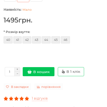
Мало
1495грн.
* Розмір взуття:
40
41
42
43
44
45
46
В 1 клік
В кошик
В закладки
порівняння
1 відгуків