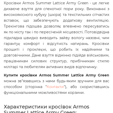
Кросівки Armos Summer Lattice Army Green - це легке
дихаюче взуття для спекотної пори року. Виконанні з
високоякісного нубуку (шкіра) та текстильних сітчастих
вставок, що забезпечують додаткову вентиляцію.
Трекінгова підошва дозволяє впевнено пересуватись
як по місту так і по пересіченій місцевості. Потовідвідна
підкладка швидко виводить зайву вологу назовні, чим
гарантує комфорт і відсутність натирань. Кросівки
прошиті і проклеєні, що робить їх надійними та
довговічними. Дане взуття відмінно підійде військовим,
працівникам силових структур, прибічникам стилю
мілітарі та любителям активних видів відпочинку.
Купити кросівки Armos Summer Lattice Army Green
можна зв"язавшись з нами будь-яким зручним для вас
способом (сторінка "
Контакти
"), або скориставшись
функціональними можливостями корзини.
Характеристики кросівок Armos
Summer Lattice Army Green: