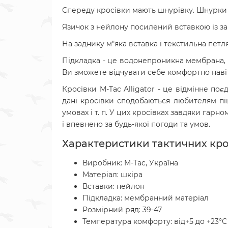
Спереду кросівки мають шнурівку. Шнурки п
Язичок з нейлону посилений вставкою із з
На заднику м"яка вставка і текстильна петля
Підкладка - це водонепроникна мембрана, 
Ви зможете відчувати себе комфортно навіт
Кросівки M-Tac Alligator - це відмінне поє
дані кросівки сподобаються любителям піш
умовах і т. п. У цих кросівках завдяки га
і впевнено за будь-якої погоди та умов.
Характеристики тактичних кросі
Виробник: M-Tac, Україна
Матеріал: шкіра
Вставки: нейлон
Підкладка: мембранний матеріал
Розмірний ряд: 39-47
Температура комфорту: від+5 до +23
°С