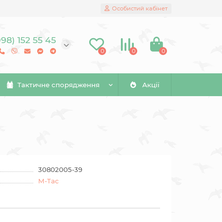
Особистий кабінет
098) 152 55 45
0
0
0
Тактичне спорядження
Акції
30802005-39
M-Tac