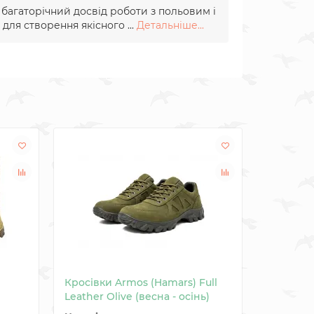
и багаторічний досвід роботи з польовим і
для створення якісного ...
Детальніше...
Кросівки Armos (Hamars) Full
Кросівки
Leather Olive (весна - осінь)
Leather B