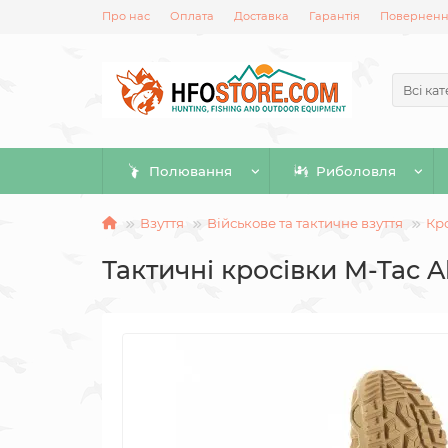
Про нас
Оплата
Доставка
Гарантія
Повернення
Всі кат
Полювання
Риболовля
Взуття
Військове та тактичне взуття
Кро
Тактичні кросівки M-Tac Al