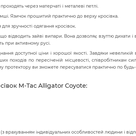
роходять через матерчаті і металеві петлі.
амші. Язичок прошитий практично до верху кросівка.
 для зручності одягання кросівок.
що відводить зайві випари. Вона дозволяє взуттю дихати і 
ь при активному русі.
днання доступної ціни і хорошої якості. Завдяки невеликій 
их походів по пересіченій місцевості, співробітникам си
рному протектору ви зможете пересуватися практично по буд
вок M-Tac Alligator Coyote:
 (з врахуванням індивідуальних особливостей людини і від