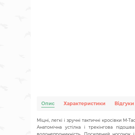
Опис
Характеристики
Відгуки
Міцні, легкі і зручні тактичні кросівки M-Ta
Анатомічна устілка і трекінгова підош
водонепроникність
. Посилений носочок і