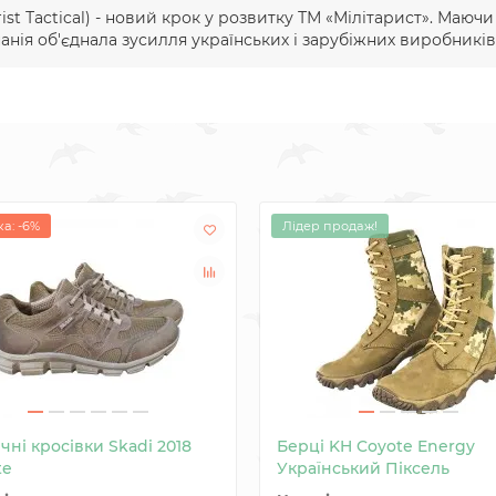
ist Тactical) - новий крок у розвитку ТМ «Мілітарист». Маюч
ія об'єднала зусилля українських і зарубіжних виробників 
а: -6%
Лідер продаж!
чні кросівки Skadi 2018
Берці KH Coyote Energy
te
Український Піксель