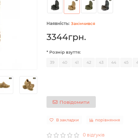
Закінчився
3344грн.
* Розмір взуття:
39
40
41
42
43
44
45
Повідомити
В закладки
порівняння
0 відгуків