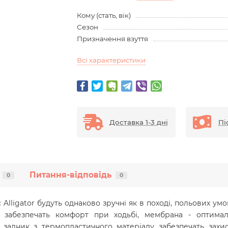
Кому (стать, вік)
Сезон
Призначення взуття
Всі характеристики
Доставка 1-3 дні
Пі
Питання-відповідь
0
0
c Alligator будуть однаково зручні як в поході, польових умо
ва забезпечать комфорт при ходьбі, мембрана - оптимал
 задник з термопластичного матеріалу забезпечать зах