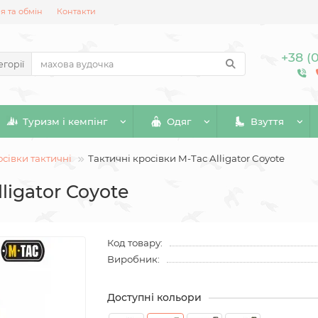
 та обмін
Контакти
+38 (
егорії
Туризм і кемпінг
Одяг
Взуття
сівки тактичні
Тактичні кросівки M-Tac Alligator Coyote
ligator Coyote
Код товару:
Виробник:
Доступні кольори