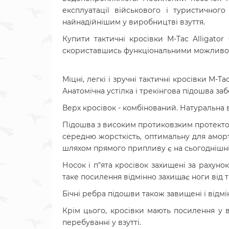
експлуатації військового і туристично
найнадійнішим у виробництві взуття.
Купити тактичні кросівки M-Tac Alligator
скориставшись функціональними можливо
Міцні, легкі і зручні тактичні кросівки M-Ta
Анатомічна устілка і трекінгова підошва з
Верх кросівок - комбінований. Натуральна 
Підошва з високим протиковзким протекторо
середню жорсткість, оптимальну для аморт
шляхом прямого припливу є на сьогоднішні
Носок і п"ята кросівок захищені за рахуно
таке посилення відмінно захищає ноги від т
Бічні ребра підошви також завищені і відмі
Крім цього, кросівки мають посилення у в
перебуванні у взутті.