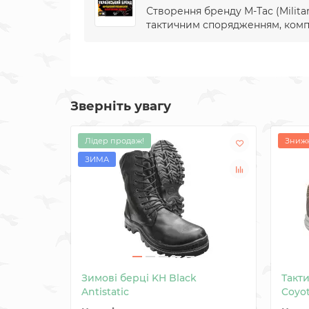
Створення бренду М-Тас (Militar
тактичним спорядженням, компан
Зверніть увагу
Лідер продаж!
Знижк
ЗИМА
Зимові берці KH Black
Такти
Antistatic
Coyo