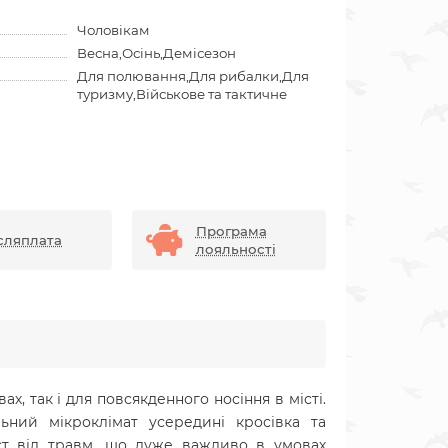
Чоловікам
Весна,Осінь,Демісезон
Для полювання,Для рибалки,Для
туризму,Військове та тактичне
Програма
сляплата
лояльності
вах, так і для повсякденного носіння в місті.
ьний мікроклімат усередині кросівка та
ист від травм, що дуже важливо в умовах