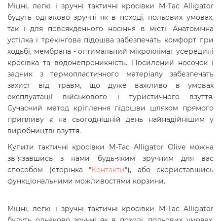
Міцні, легкі і зручні тактичні кросівки M-Tac Alligator
будуть однаково зручні як в поході, польових умовах,
так і для повсякденного носіння в місті. Анатомічна
устілка і трекінгова підошва забезпечать комфорт при
ходьбі, мембрана - оптимальний мікроклімат усередині
кросівка та
водонепроникність
. Посилений носочок і
задник з термопластичного матеріалу забезпечать
захист від травм, що дуже важливо в умовах
експлуатації військового і туристичного взуття.
Сучасний метод кріплення підошви шляхом прямого
припливу є на сьогоднішній день найнадійнішим у
виробництві взуття.
Купити тактичні кросівки M-Tac Alligator Olive
можна
зв"язавшись з нами будь-яким зручним для вас
способом (сторінка "
Контакти
"), або скориставшись
функціональними можливостями корзини.
Міцні, легкі і зручні тактичні кросівки M-Tac Alligator
будуть однаково зручні як в поході, польових умовах,