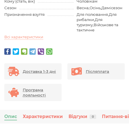
Кому (стать, вік)
Чоловікам
Сезон
Весна,Осінь,Демісезон
Призначення взуття
Для полювання,Для
рибалки,Для
туризму,Військове та
тактичне
Всі характеристики
Доставка 1-3 дні
Післяплата
Програма
лояльності
Опис
Характеристики
Відгуки
Питання-в
0