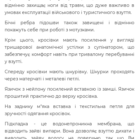
відмінно захищає ноги від травм, що дуже важливо в
умовах експлуатації військового і туристичного взуття.
Бічні ребра підошви також завищені і відмінно
покажуть себе при роботі з мотузками.
Крім цього, кросівки мають посилення у вигляді
тришарової анатомічної устілки з супінатором, що
забезпечує комфорт навіть при тривалому перебуванні
у взутті.
Спереду кросівки мають шнурівку. Шнурки проходять
через матерчаті і металеві петлі.
Язичок з нейлону посилений вставкою із замші. Язичок
прошитий практично до верху кросівка.
На заднику м"яка вставка і текстильна петля для
зручності одягання кросівок.
Підкладка - це водонепроникна мембрана, що
відводить зайві випари. Вона дозволяє взуттю дихати і
виводить зайву вологу на поверхню, так що Ви