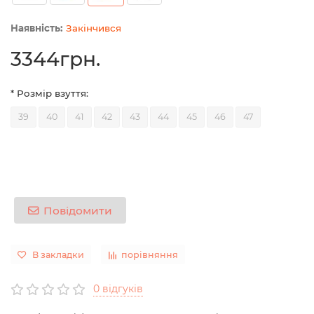
Закінчився
3344грн.
* Розмір взуття:
39
40
41
42
43
44
45
46
47
Повідомити
В закладки
порівняння
0 відгуків