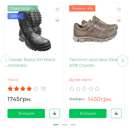
Лідер продаж!
Знижка: -6%
ЗИМА
Зимові берці KH Black
Тактичні кросівки Skadi
Antistatic
2018 Coyote
Мало
Дуже мало
1
1745грн.
1450грн.
1545грн.
В кошик
В кошик