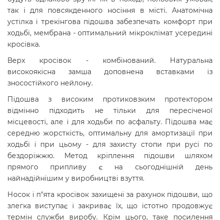
так і для повсякденного носіння в місті. Анатомічна
устілка і трекінгова підошва забезпечать комфорт при
ходьбі, мембрана - оптимальний мікроклімат усередині
кросівка.
Верх кросівок - комбінований. Натуральна
високоякісна замша доповнена вставками із
зносостійкого нейлону.
Підошва з високим протиковзким протектором
відмінно підходить не тільки для пересіченої
місцевості, але і для ходьби по асфальту. Підошва має
середню жорсткість, оптимальну для амортизації при
ходьбі і при цьому - для захисту стопи при русі по
бездоріжжю. Метод кріплення підошви шляхом
прямого припливу є на сьогоднішній день
найнадійнішим у виробництві взуття.
Носок і п"ята кросівок захищені за рахунок підошви, що
злегка виступає і закриває їх, що істотно продовжує
термін служби виробу. Крім цього, таке посилення