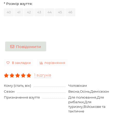
* Розмір взуття:
40
41
42
43
44
45
46
Повідомити
В закладки
порівняння
1 відгуків
Кому (стать, вік)
Чоловікам
Сезон
Весна,Осінь,Демісезон
Призначення взуття
Для полювання,Для
рибалки,Для
туризму,Військове та
тактичне