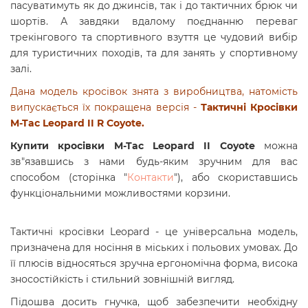
пасуватимуть як до джинсів, так і до тактичних брюк чи
шортів. А завдяки
вдалому поєднанню переваг
трекінгового та спортивного взуття
це чудовий вибір
для туристичних походів, та для занять у спортивному
залі.
Дана модель кросівок знята з виробництва, натомість
випускається їх покращена версія -
Тактичні Кросівки
M-Tac Leopard II R Coyote
.
Купити кросівки M-Tac Leopard II Coyote
можна
зв"язавшись з нами будь-яким зручним для вас
способом (сторінка "
Контакти
"), або скориставшись
функціональними можливостями корзини.
Тактичні кросівки Leopard - це універсальна модель,
призначена для носіння в міських і польових умовах. До
її плюсів відносяться зручна ергономічна форма, висока
зносостійкість і стильний зовнішній вигляд.
Підошва досить гнучка, щоб забезпечити необхідну