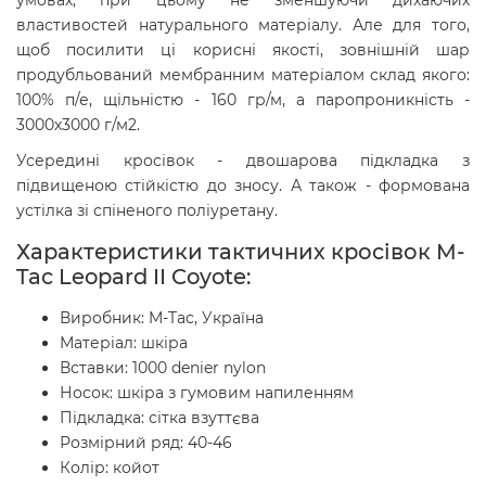
умовах, при цьому не зменшуючи дихаючих
властивостей натурального матеріалу. Але для того,
щоб посилити ці корисні якості, зовнішній шар
продубльований мембранним матеріалом склад якого:
100% п/е, щільністю - 160 гр/м, а паропроникність -
3000х3000 г/м2.
Усередині кросівок - двошарова підкладка з
підвищеною стійкістю до зносу. А також - формована
устілка зі спіненого поліуретану.
Характеристики тактичних кросівок M-
Tac Leopard II Coyote:
Виробник: M-Tac, Україна
Матеріал: шкіра
Вставки: 1000 denier nylon
Носок: шкіра з гумовим напиленням
Підкладка: сітка взуттєва
Розмірний ряд: 40-46
Колір: койот