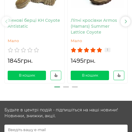
Зимові берці KH Coyote
Літні кросівки Armos
Antistatic
(Hamars) Summer
Lattice Coyote
Мало
Мало
1
1845грн.
1495грн.
В кошик
В кошик
Будьте в центрі подій - підпишіться на наші новини!
Новинки, знижки, акції.