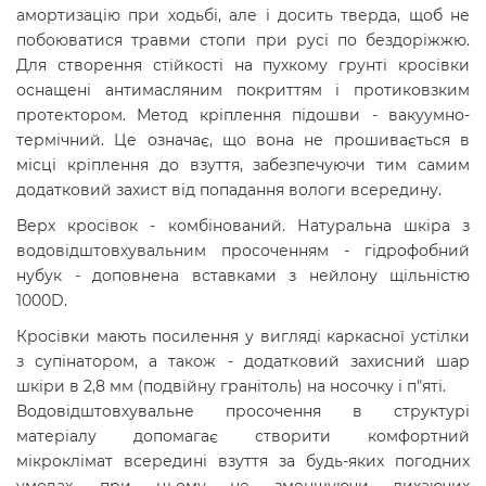
амортизацію при ходьбі, але і досить тверда, щоб не
побоюватися травми стопи при русі по бездоріжжю.
Для створення стійкості на пухкому грунті кросівки
оснащені антимасляним покриттям і протиковзким
протектором. Метод кріплення підошви - вакуумно-
термічний. Це означає, що вона не прошивається в
місці кріплення до взуття, забезпечуючи тим самим
додатковий захист від попадання вологи всередину.
Верх кросівок - комбінований. Натуральна шкіра з
водовідштовхувальним просоченням - гідрофобний
нубук - доповнена вставками з нейлону щільністю
1000D.
Кросівки мають посилення у вигляді каркасної устілки
з супінатором, а також - додатковий захисний шар
шкіри в 2,8 мм (подвійну гранітоль) на носочку і п"яті.
Водовідштовхувальне просочення в структурі
матеріалу допомагає створити комфортний
мікроклімат всередині взуття за будь-яких погодних