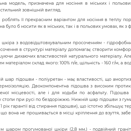
ьна модель, призначена для носіння в міських і польови
 стильний зовнішній вигляд.
і роблять її прекрасним варіантом для носіння в теплу по
а було б носити як в міських, так і в польових умовах, як з
а шкіра з водовідштовхувальним просоченням - гідрофобн
сочення в структурі матеріалу допомагає створити комфорт
уючи дихаючих властивостей натурального матеріалу. Але 
теріалом склад якого: 100% п/е, щільність - 160 г/м, а вод
ій шар підошви - поліуретан - має властивості, що амортиз
термоізоляцію. Двокомпонентна підошва з високим протик
ченої місцевості, але і для ходьби по асфальту. Підошв
сту стопи при русі по бездоріжжю. Нижній шар підошви з гум
1 рік гарантії від стирання підошви), що істотно збільшує те
 що вона не прошивається в місці кріплення до взуття, за
им шаром прогумованої шкіри (2,8 мм.) - подвійний грані