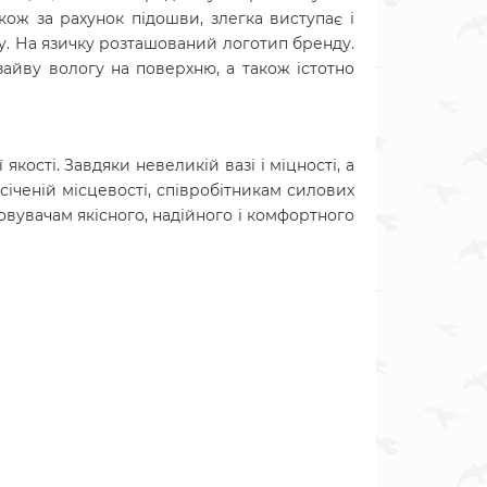
кож за рахунок підошви, злегка виступає і
ку. На язичку розташований логотип бренду.
зайву вологу на поверхню, а також істотно
кості. Завдяки невеликій вазі і міцності, а
січеній місцевості, співробітникам силових
новувачам якісного, надійного і комфортного