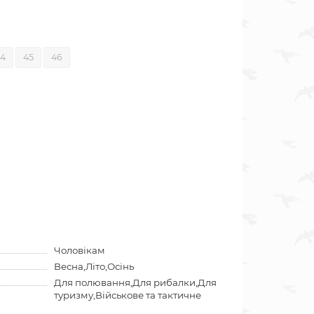
4
45
46
Чоловікам
Весна,Літо,Осінь
Для полювання,Для рибалки,Для
туризму,Військове та тактичне