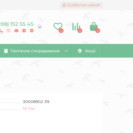
Особистий кабінет
098) 152 55 45
0
0
0
Тактичне спорядження
Акції
30008902-39
M-Tac