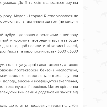
х умовах. До її плюсів відносяться зручна
ру року. Модель Leopard R створювалася як
 формою, так і з тактичним одягом (не кажучи
ий нубук - доповнена вставками з нейлону
ний мікроклімат всередині взуття за будь-
для того, щоб посилити ці корисні якості,
остійкість та паропроникність - 3000 х 3000
ує, полегшує ударні навантаження, а також
овзким протектором, бензо- і маслостійка,
а має середню жорсткість, оптимальну для
и, володіє високим коефіцієнтом зчеплення,
рмін експлуатації кросівок. Метод кріплення
безпечуючи тим самим додатковий захист від
толь, що істотно продовжує термін служби