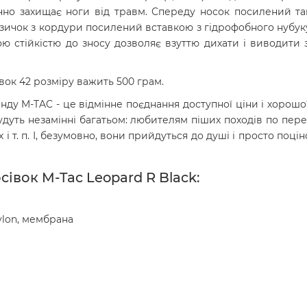
нно захищає ноги від травм. Спереду носок посилений та
. Язичок з кордури посилений вставкою з гідрофобного нубу
ю стійкістю до зносу дозволяє взуттю дихати і виводити 
сівок 42 розміру важить 500 грам.
ду M-TAC - це відмінне поєднання доступної ціни і хорошої я
дуть незамінні багатьом: любителям піших походів по пере
 і т. п. І, безумовно, вони прийдуться до душі і просто поці
івок M-Tac Leopard R Black:
nylon, мембрана