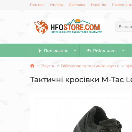
Про нас
Оплата
Доставка
Гарантія
Повернення
Всі кат
Полювання
Риболовля
Взуття
Військове та тактичне взуття
Кро
Тактичні кросівки M-Tac L