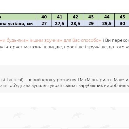
нами будь-яким іншим зручним для Вас способом
і Ви переко
му інтернет-магазині швидше, простіше і зручніше, до того 
ist Тactical) - новий крок у розвитку ТМ «Мілітарист». Маюч
ія об'єднала зусилля українських і зарубіжних виробників 