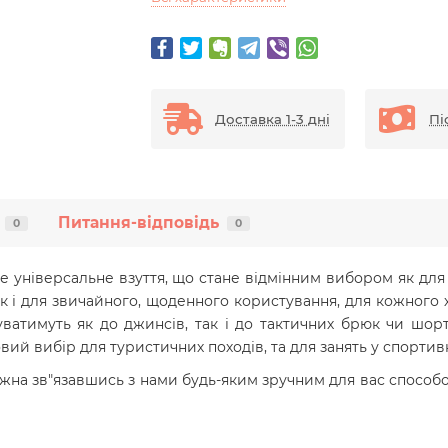
Доставка 1-3 дні
Пі
Питання-відповідь
0
0
це універсальне взуття, що стане відмінним вибором як для 
 і для звичайного, щоденного користування, для кожного хт
уватимуть як до джинсів, так і до тактичних брюк чи шор
вий вибір для туристичних походів, та для занять у спортив
жна зв"язавшись з нами будь-яким зручним для вас способом