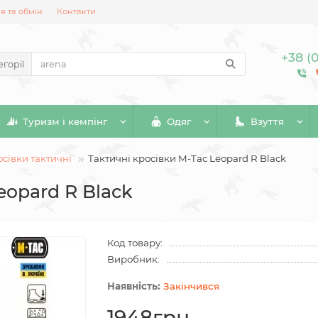
 та обмін
Контакти
+38 (
егорії
Туризм і кемпінг
Одяг
Взуття
сівки тактичні
Тактичні кросівки M-Tac Leopard R Black
eopard R Black
Код товару:
Виробник:
Закінчився
1948грн.