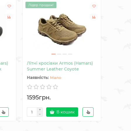
Лідер продаж!
ars)
Літні кросівки Armos (Hamars)
Літні бе
k
Summer Leather Coyote
Summer L
Мало
1595грн.
1695гр
В кошик