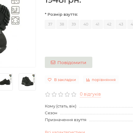
* Розмір взуття:
37
38
39
40
41
42
43
4
Повідомити
В закладки
порівняння
0 відгуків
Кому (стать, вік)
Сезон
Призначення взуття
Всі характеристики