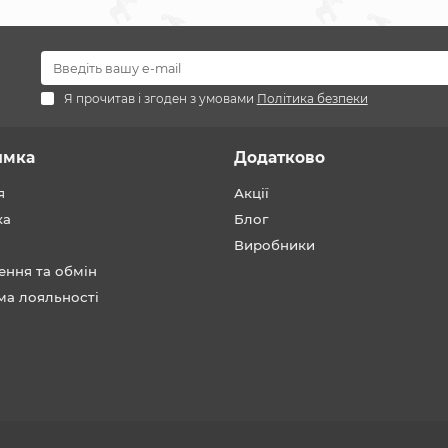
Я прочитав і згоден з умовами
Політика безпеки
имка
Додатково
я
Акції
ка
Блог
Виробники
ення та обмін
ма лояльності