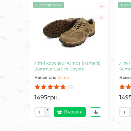
Лідер продаж!
Лідер
Літні кросівки Armos (Hamars)
Літні
Summer Lattice Coyote
Summ
Мало
1
1495грн.
149
В кошик