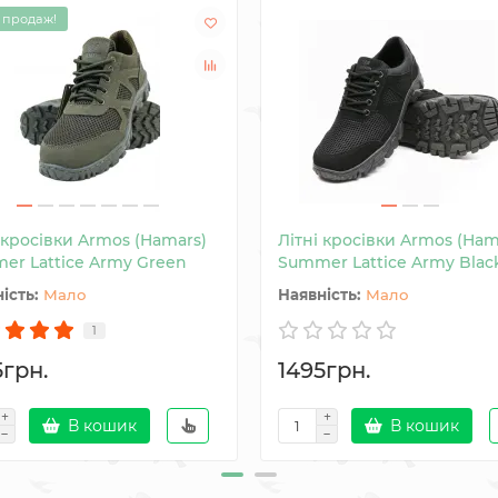
 продаж!
 кросівки Armos (Hamars)
Літні кросівки Armos (Ham
er Lattice Army Green
Summer Lattice Army Blac
Мало
Мало
1
5грн.
1495грн.
В кошик
В кошик