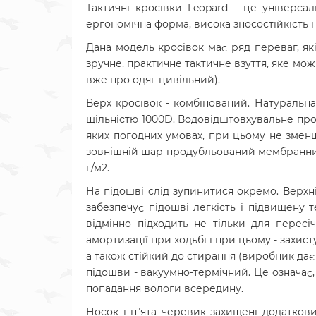
Тактичні кросівки Leopard - це універсал
ергономічна форма, висока зносостійкість і
Дана модель кросівок має ряд переваг, як
зручне, практичне тактичне взуття, яке можн
вже про одяг цивільний).
Верх кросівок - комбінований. Натуральн
щільністю 1000D. Водовідштовхувальне про
яких погодних умовах, при цьому не зменш
зовнішній шар продубльований мембранним ма
г/м2.
На підошві слід зупинитися окремо. Верхн
забезпечує підошві легкість і підвищену 
відмінно підходить не тільки для пересі
амортизації при ходьбі і при цьому - захи
а також стійкий до стирання (виробник дає 
підошви - вакуумно-термічний. Це означає,
попадання вологи всередину.
Носок і п"ята черевик захищені додатков