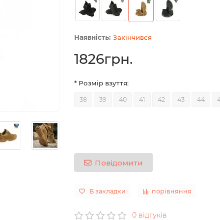
Закінчився
1826грн.
* Розмір взуття:
38
39
40
41
42
43
44
Повідомити
В закладки
порівняння
0 відгуків