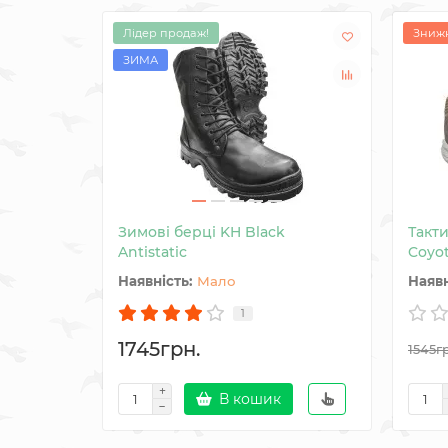
Лідер продаж!
Знижк
ЗИМА
Зимові берці KH Black
Такти
Antistatic
Coyo
Мало
1
1745грн.
1545г
В кошик