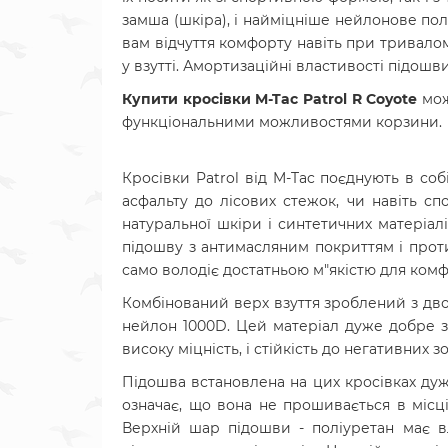
замша (шкіра), і найміцніше нейлонове пол
вам відчуття комфорту навіть при тривалому
у взутті. Амортизаційні властивості підош
Купити кросівки
M-Tac Patrol R Coyote
мож
функціональними можливостями корзини.
Кросівки Patrol від M-Tac поєднують в собі
асфальту до лісових стежок, чи навіть сп
натуральної шкіри і синтетичних матеріа
підошву з антимасляним покриттям і проти
само володіє достатньою м"якістю для комфо
Комбінований верх взуття зроблений з двох 
нейлон 1000D. Цей матеріал дуже добре за
високу міцність, і стійкість до негативних 
Підошва встановлена на цих кросівках дуж
означає, що вона не прошивається в місц
Верхній шар підошви - поліуретан має вл