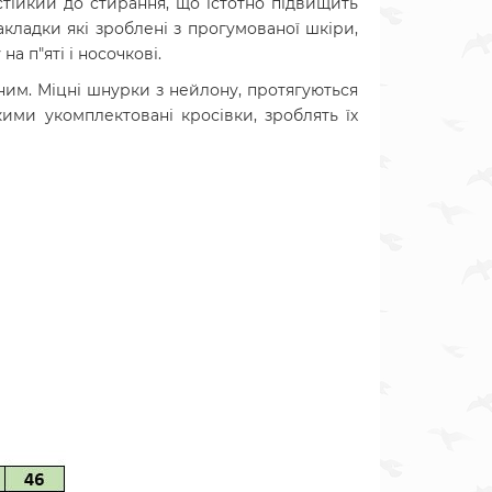
стійкий до стирання, що істотно підвищить
акладки які зроблені з прогумованої шкіри,
а п"яті і носочкові.
ним. Міцні шнурки з нейлону, протягуються
якими укомплектовані кросівки, зроблять їх