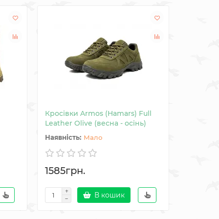
Кросівки Armos (Hamars) Full
Кросівки
Leather Olive (весна - осінь)
Leather B
Мало
1585грн.
1585гр
В кошик