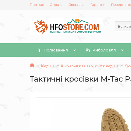
Про нас
Оплата
Доставка
Гарантія
Повернення
Всі кат
Полювання
Риболовля
Взуття
Військове та тактичне взуття
Кро
Тактичні кросівки M-Tac P