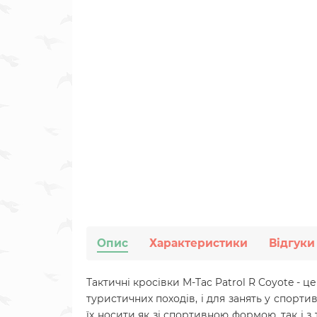
Опис
Характеристики
Відгуки
Тактичні кросівки M-Tac Patrol R Coyote - ц
туристичних походів, і для занять у спорт
їх носити як зі спортивною формою, так і з