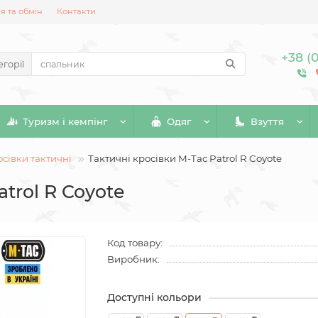
 та обмін
Контакти
+38 (
егорії
Туризм і кемпінг
Одяг
Взуття
сівки тактичні
Тактичні кросівки M-Tac Patrol R Coyote
atrol R Coyote
Код товару:
Виробник:
Доступні кольори