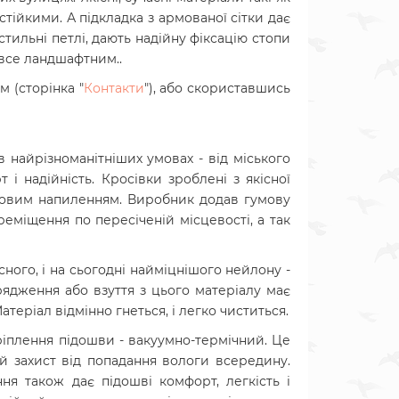
тійкими. А підкладка з армованої сітки дає
стильні петлі, дають надійну фіксацію стопи
 все ландшафтним..
 (сторінка "
Контакти
"), або скориставшись
 найрізноманітніших умовах - від міського
т і надійність.
Кросівки зроблені з якісної
умовим напиленням. Виробник додав гумову
еміщення по пересіченій місцевості, а так
сного, і на сьогодні найміцнішого нейлону -
рядження або взуття з цього матеріалу має
атеріал відмінно гнеться, і легко чиститься.
ріплення підошви - вакуумно-термічний. Це
й захист від попадання вологи всередину.
ня також дає підошві комфорт, легкість і