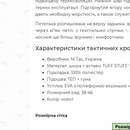
підвищену термоізоляцію. Нижній шар підо
термін експлуатації. Підгорнутий вгору но
дають необхідну жорсткість, а також служат
Петелька розташована на верху задника, з
через м"які петлі з текстильної стрічки, 
носіння ще більш зручним і комфортним.
Характеристики тактичних кросі
Виробник: M-Tac, Україна
Матеріал: шкіра + вставкі TUFF STUFF 
Підкладка: 100% поліестер
Підошва:
ТЕП + гума
Устілка: EVA з поліефірною верхньою
Розмірний ряд: 38-46
Колір: койот
Розмірна сітка