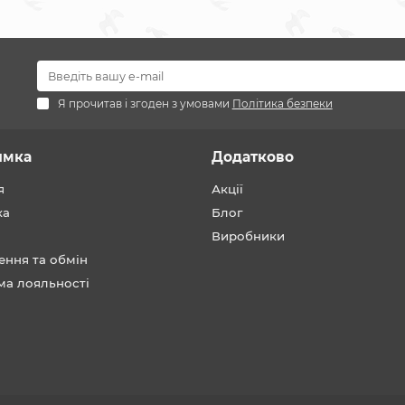
Я прочитав і згоден з умовами
Політика безпеки
имка
Додатково
я
Акції
ка
Блог
Виробники
ення та обмін
ма лояльності