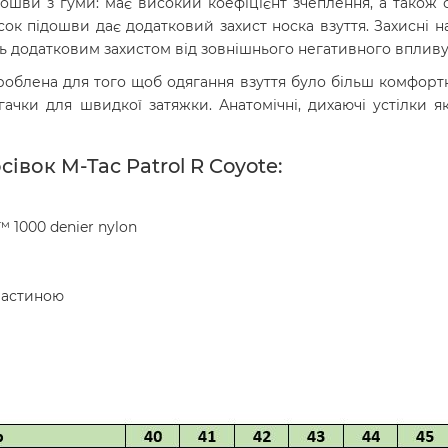
шви з гуми: має високий коефіцієнт зчеплення, а також 
сок підошви дає додатковий захист носка взуття. Захисні н
ь додатковим захистом від зовнішнього негативного впливу н
роблена для того щоб одягання взуття було більш комфорт
і гачки для швидкої затяжки. Анатомічні, дихаючі устілки 
вок M-Tac Patrol R Coyote:
™ 1000 denier nylon
 частиною