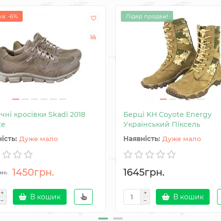
а: -6%
Лідер продаж!
чні кросівки Skadi 2018
Берці KH Coyote Energy
te
Український Піксель
Дуже мало
Дуже мало
1450грн.
1645грн.
рн.
В кошик
В кошик