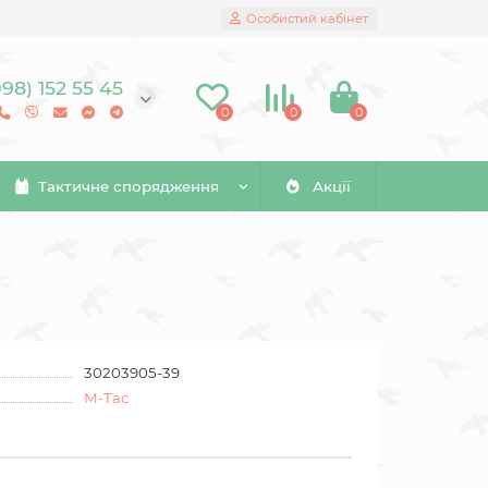
Особистий кабінет
098) 152 55 45
0
0
0
Тактичне спорядження
Акції
30203905-39
M-Tac