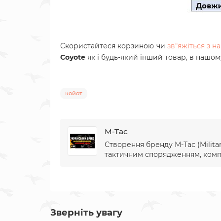
Скористайтеся корзиною чи
зв"яжіться з 
Coyote
як і будь-який інший товар, в нашом
койот
M-Tac
Створення бренду М-Тас (Militar
тактичним спорядженням, компан
Зверніть увагу