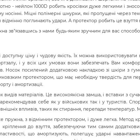
отно - нейлон 1000D робить кросівки дуже легкими і зносос
 носінні. Міцні полімерні шнурки, які пропущені через тек
ви відмінно поглинають удари. А протектор робить це взуття
на зв"язавшись з нами будь-яким зручним для вас способом
 доступну ціну і чудову якість.
Їх можна використовувати в
ортзалу, і у всіх цих умовах вони забезпечать Вам комфор
лів. Носок посилений додатковою накладкою зі шкіри з г
ковзким протектором, що має необхідну твердість для пер
рту і амортизації.
видів матеріалів. Це високоякісна замша, і вставки з суча
рекомендував себе як у військових так і у туристів. Спо
зовнішніх впливів, таких як стирання, перепади температур. М
е пружна, з відмінним протектором, і дуже легка. Метод к
і кріплення до взуття, забезпечуючи тим самим додаткови
астивості, що амортизують, полегшує ударні навантажен