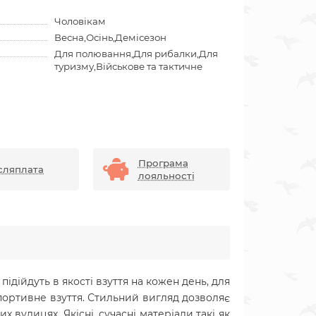
Чоловікам
Весна,Осінь,Демісезон
Для полювання,Для рибалки,Для
туризму,Військове та тактичне
Програма
сляплата
лояльності
підійдуть в якості взуття на кожен день, для
спортивне взуття. Стильний вигляд дозволяє
 вулицях. Якісні, сучасні матеріали такі як