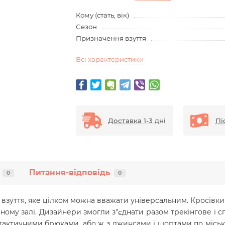
Кому (стать, вік)
Сезон
Призначення взуття
Всі характеристики
Доставка 1-3 дні
Пі
Питання-відповідь
0
0
е взуття, яке цілком можна вважати універсальним. Кросівки 
ивному залі. Дизайнери змогли з"єднати разом трекінгове і 
 тактичними брюками, або ж з джинсами і шортами по міських